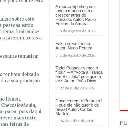
diz por aí sobre esta
A marca Sporting em
todo o mundo está a
crescer atrás de
álise sobre este
Ronaldo. Autor: Paulo
Freitas do Amaral
as pessoas estão
5 de Agosto de 2026
 tema, limitando-
s a fazerem fretes a
Falso crescimento…
Autor: Nuno Pereira
1 de Agosto de 2026
essante temática;
Tadei Pogacar vence o
“Tour” – A “Volta a França
as tenham deixado
em Bicicleta” pela quinta
ado a sua produção
vez! Autor: João Dinis
.
27 de Julho de 2026
no Iémen,
Condecorem o Primeiro !
, Checoslováquia,
– que ele não quer ir de
férias! Autor: Carlos
ou parar, pois daqui
Martelo
rever mais texto,
24 de Julho de 2026
PU
 das feiras de