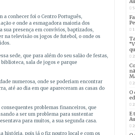
Au
5
a conhecer foi o Centro Português,
Fa
Pe
iação e onde a esmagadora maioria dos
a sua presença em convívios, baptizados,
1
r na televisão os jogos de futebol, o onde os
Ta
idos.
“V
qu
ssa sede, que para além do seu salão de festas,
2
 biblioteca, sala de jogos e parque
Co
nã
Ma
dade numerosa, onde se poderiam encontrar
2
ra, até ao dia em que apareceram as casas do
O 
ed
2
s consequentes problemas financeiros, que
E 
ssando a ser um problema para sustentar
Au
esentava para muitos, a sua segunda casa.
2
história, pois já o fiz noutro local e com os