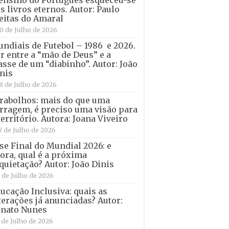
ensino do Português esqueceu-se
s livros eternos. Autor: Paulo
eitas do Amaral
0 de Julho de 2026
ndiais de Futebol – 1986 e 2026.
r entre a “mão de Deus” e a
asse de um “diabinho”. Autor: João
nis
8 de Julho de 2026
rabolhos: mais do que uma
rragem, é preciso uma visão para
território. Autora: Joana Viveiro
7 de Julho de 2026
se Final do Mundial 2026: e
ora, qual é a próxima
quietação? Autor: João Dinis
 de Julho de 2026
ucação Inclusiva: quais as
terações já anunciadas? Autor:
nato Nunes
 de Julho de 2026