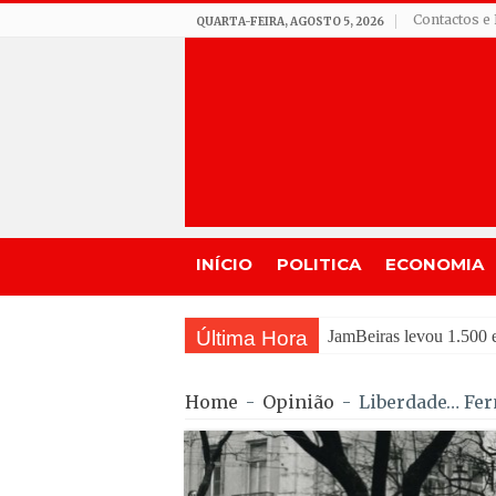
Contactos e 
QUARTA-FEIRA, AGOSTO 5, 2026
INÍCIO
POLITICA
ECONOMIA
Última Hora
Tradição do “
Home
-
Opinião
-
Liberdade… Fe