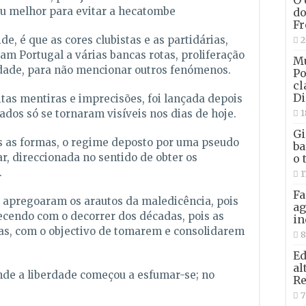
O 
u melhor para evitar a hecatombe
do
Fr
e, é que as cores clubistas e as partidárias,
2
ram Portugal a várias bancas rotas, proliferação
Mu
edade, para não mencionar outros fenómenos.
Po
cl
Di
s mentiras e imprecisões, foi lançada depois
ados só se tornaram visíveis nos dias de hoje.
1
Gi
as as formas, o regime deposto por uma pseudo
ba
ar, direccionada no sentido de obter os
o 
.
1
Fa
 apregoaram os arautos da maledicência, pois
ag
ecendo com o decorrer dos décadas, pois as
in
as, com o objectivo de tomarem e consolidarem
8
Ed
al
de a liberdade começou a esfumar-se; no
Re
7