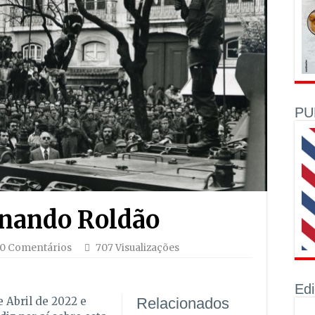
PU
rnando Roldão
0 Comentários
707 Visualizações
Ed
e Abril de 2022 e
Relacionados