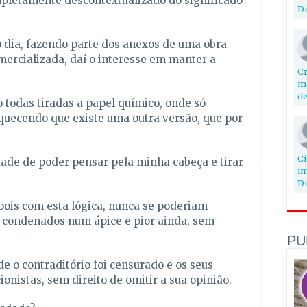
mpletamente descontextualizado do significado
Di
 dia, fazendo parte dos anexos de uma obra
mercializada, daí o interesse em manter a
Cr
mi
de
ão todas tiradas a papel químico, onde só
quecendo que existe uma outra versão, que por
Ci
rdade de poder pensar pela minha cabeça e tirar
im
Di
pois com esta lógica, nunca se poderiam
 condenados num ápice e pior ainda, sem
PU
e o contraditório foi censurado e os seus
onistas, sem direito de omitir a sua opinião.