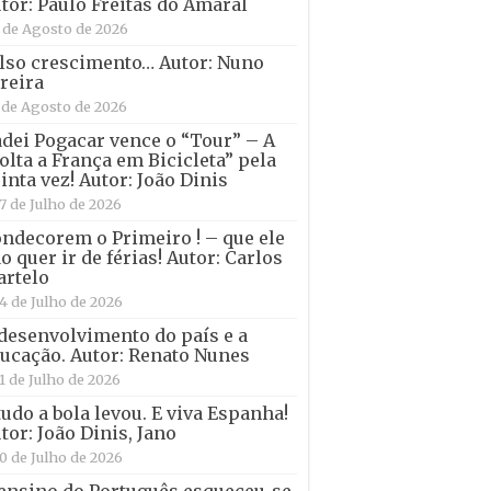
tor: Paulo Freitas do Amaral
 de Agosto de 2026
lso crescimento… Autor: Nuno
reira
 de Agosto de 2026
dei Pogacar vence o “Tour” – A
olta a França em Bicicleta” pela
inta vez! Autor: João Dinis
7 de Julho de 2026
ndecorem o Primeiro ! – que ele
o quer ir de férias! Autor: Carlos
rtelo
4 de Julho de 2026
desenvolvimento do país e a
ucação. Autor: Renato Nunes
1 de Julho de 2026
tudo a bola levou. E viva Espanha!
tor: João Dinis, Jano
0 de Julho de 2026