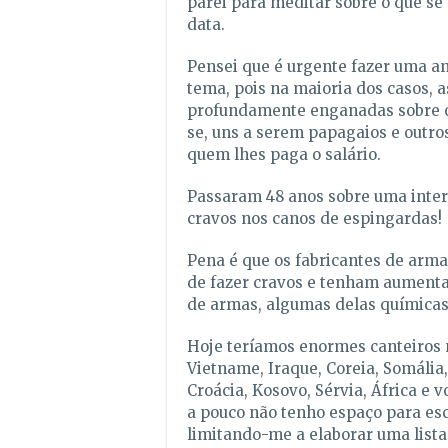
parei para meditar sobre o que se 
data.
Pensei que é urgente fazer uma an
tema, pois na maioria dos casos, 
profundamente enganadas sobre o
se, uns a serem papagaios e outro
quem lhes paga o salário.
Passaram 48 anos sobre uma inter
cravos nos canos de espingardas!
Pena é que os fabricantes de arm
de fazer cravos e tenham aument
de armas, algumas delas químicas
Hoje teríamos enormes canteiros 
Vietname, Iraque, Coreia, Somália
Croácia, Kosovo, Sérvia, África e v
a pouco não tenho espaço para esc
limitando-me a elaborar uma lista