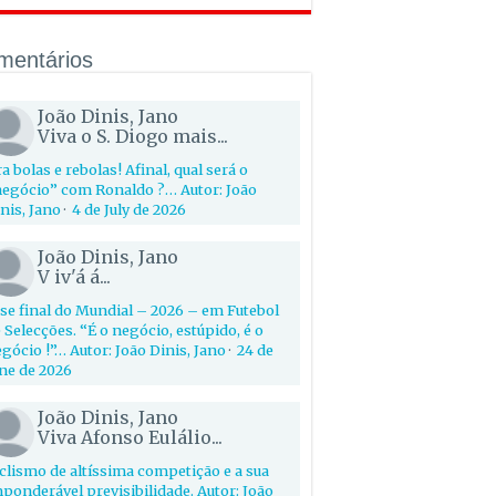
mentários
João Dinis, Jano
Viva o S. Diogo mais...
a bolas e rebolas! Afinal, qual será o
egócio” com Ronaldo ?… Autor: João
nis, Jano
·
4 de July de 2026
João Dinis, Jano
V iv'á á...
se final do Mundial – 2026 – em Futebol
 Selecções. “É o negócio, estúpido, é o
gócio !”… Autor: João Dinis, Jano
·
24 de
ne de 2026
João Dinis, Jano
Viva Afonso Eulálio...
clismo de altíssima competição e a sua
ponderável previsibilidade. Autor: João