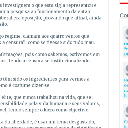
s investiguem o que esta sigla representou e
o uma pesquisa ao funcionamento da então
Co
iberal era oposição, provando que afinal, ainda
são.
igo regime, clamam aos quatro ventos que
 censura”., como se tivesse sido tudo mau.
Or
“n
 afirmações, pois como sabemos, estivemos em
Di
nos, tendo a censura se institucionalizado,
o têm sido os ingredientes para vermos a
Fa
omo é costume dizer-se.
de
ne
Ju
lite, que nunca trabalhou na vida, que se
ensibilidade pela vida humana e seus valores,
vel, tendo sempre o lucro como objectivo.
dia da liberdade, é usar um tema desgastado,
Ci
im