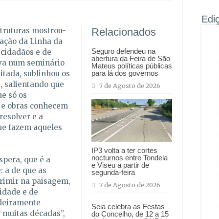
Edi
struturas mostrou-
Relacionados
zação da Linha da
Seguro defendeu na
 cidadãos e de
abertura da Feira de São
va num seminário
Mateus políticas públicas
tada, sublinhou os
para lá dos governos
, salientando que
7 de Agosto de 2026
e só os
s e obras conhecem
resolver e a
que fazem aqueles
IP3 volta a ter cortes
nocturnos entre Tondela
spera, que é a
e Viseu a partir de
 a de que as
segunda-feira
rimir na paisagem,
7 de Agosto de 2026
lidade e de
adeiramente
Seia celebra as Festas
 muitas décadas”,
do Concelho, de 12 a 15