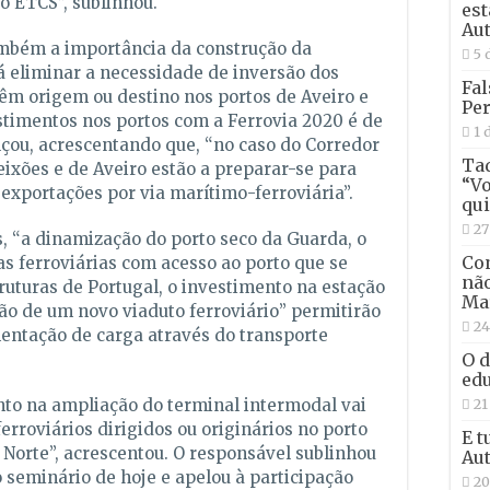
o ETCS”, sublinhou.
est
Aut
ambém a importância da construção da
5 
á eliminar a necessidade de inversão dos
Fal
m origem ou destino nos portos de Aveiro e
Per
estimentos nos portos com a Ferrovia 2020 é de
1 
çou, acrescentando que, “no caso do Corredor
Tad
eixões e de Aveiro estão a preparar-se para
“Vo
xportações por via marítimo-ferroviária”.
qui
27
 “a dinamização do porto seco da Guarda, o
Con
s ferroviárias com acesso ao porto que se
não
ruturas de Portugal, o investimento na estação
Ma
ão de um novo viaduto ferroviário” permitirão
24
entação de carga através do transporte
O d
edu
ento na ampliação do terminal intermodal vai
21
ferroviários dirigidos ou originários no porto
E t
 Norte”, acrescentou. O responsável sublinhou
Aut
o seminário de hoje e apelou à participação
20