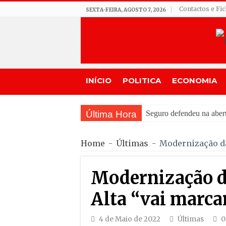
Contactos e Fi
SEXTA-FEIRA, AGOSTO 7, 2026
INÍCIO
POLITICA
ECONOMIA
Última Hora
Feira Moçárabe faz
Home
-
Últimas
-
Modernização da
Modernização d
Alta “vai marca
4 de Maio de 2022
Últimas
0