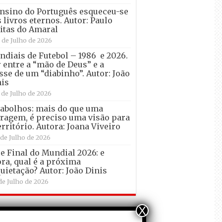
nsino do Português esqueceu-se
 livros eternos. Autor: Paulo
itas do Amaral
 de Julho de 2026
diais de Futebol – 1986 e 2026.
 entre a “mão de Deus” e a
sse de um “diabinho”. Autor: João
is
 de Julho de 2026
abolhos: mais do que uma
ragem, é preciso uma visão para
erritório. Autora: Joana Viveiro
 de Julho de 2026
e Final do Mundial 2026: e
ra, qual é a próxima
uietação? Autor: João Dinis
de Julho de 2026
X
entários