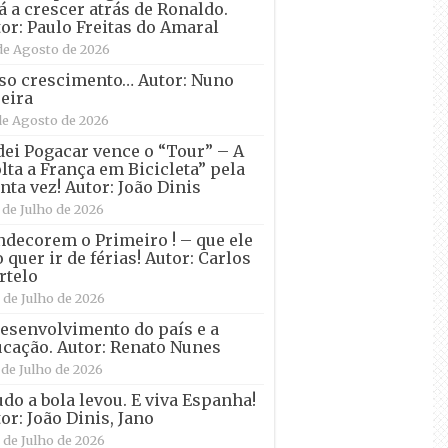
á a crescer atrás de Ronaldo.
or: Paulo Freitas do Amaral
de Agosto de 2026
so crescimento… Autor: Nuno
eira
de Agosto de 2026
ei Pogacar vence o “Tour” – A
lta a França em Bicicleta” pela
nta vez! Autor: João Dinis
 de Julho de 2026
decorem o Primeiro ! – que ele
 quer ir de férias! Autor: Carlos
rtelo
 de Julho de 2026
esenvolvimento do país e a
cação. Autor: Renato Nunes
 de Julho de 2026
udo a bola levou. E viva Espanha!
or: João Dinis, Jano
 de Julho de 2026