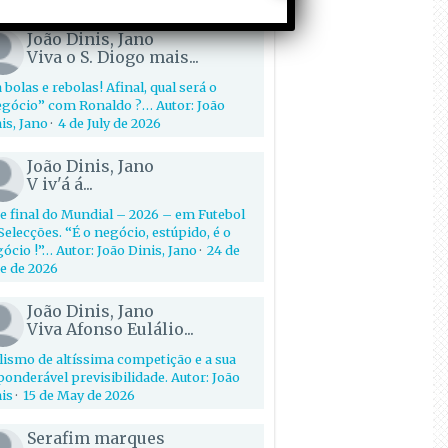
João Dinis, Jano
Viva o S. Diogo mais...
 bolas e rebolas! Afinal, qual será o
gócio” com Ronaldo ?… Autor: João
is, Jano
·
4 de July de 2026
João Dinis, Jano
V iv'á á...
e final do Mundial – 2026 – em Futebol
Selecções. “É o negócio, estúpido, é o
ócio !”… Autor: João Dinis, Jano
·
24 de
e de 2026
João Dinis, Jano
Viva Afonso Eulálio...
lismo de altíssima competição e a sua
onderável previsibilidade. Autor: João
is
·
15 de May de 2026
Serafim marques