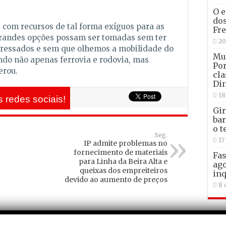
O e
dos
com recursos de tal forma exíguos para as
Fre
grandes opções possam ser tomadas sem ter
20
teressados e sem que olhemos a mobilidade do
Mun
ndo não apenas ferrovia e rodovia, mas
Por
erou.
cla
Din
18
 redes sociais!
Gir
bar
o t
Seg.
17
IP admite problemas no
fornecimento de materiais
Fas
para Linha da Beira Alta e
ago
queixas dos empreiteiros
inq
devido ao aumento de preços
8 
Com