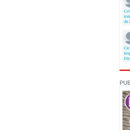
Cró
min
de 
Cic
imp
Din
PUB