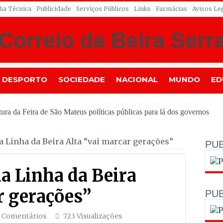
cha Técnica
Publicidade
Serviços Públicos
Links
Farmácias
Avisos Le
DESPORTO
SOCIEDADE
NACIONAL
MUNDO
ED
 Linha da Beira Alta “vai marcar gerações”
PUB
a Linha da Beira
r gerações”
PUB
 Comentários
723 Visualizações