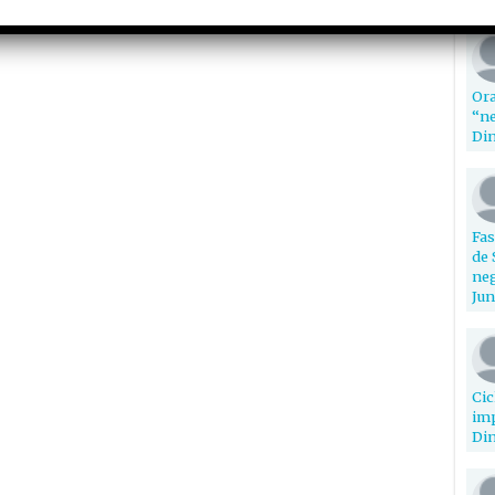
Ora
“ne
Din
Fas
de 
neg
Jun
Cic
imp
Din