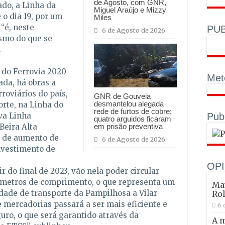
de Agosto, com GNR,
ado, a Linha da
Miguel Araújo e Mizzy
 o dia 19, por um
Miles
“é, neste
PUB
6 de Agosto de 2026
smo do que se
.
 do Ferrovia 2020
Met
ada, há obras a
rroviários do país,
GNR de Gouveia
desmantelou alegada
orte, na Linha do
rede de furtos de cobre;
va Linha
Pub
quatro arguidos ficaram
Beira Alta
em prisão preventiva
 de aumento de
6 de Agosto de 2026
nvestimento de
OPI
 do final de 2023, vão nela poder circular
metros de comprimento, o que representa um
Mat
dade de transporte da Pampilhosa a Vilar
Ro
e mercadorias passará a ser mais eficiente e
6 
ro, o que será garantido através da
A 