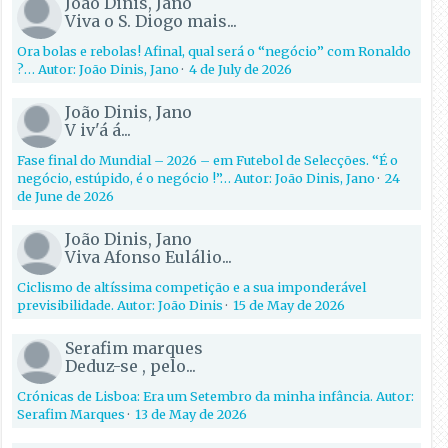
João Dinis, Jano
Viva o S. Diogo mais...
Ora bolas e rebolas! Afinal, qual será o “negócio” com Ronaldo
?… Autor: João Dinis, Jano
·
4 de July de 2026
João Dinis, Jano
V iv'á á...
Fase final do Mundial – 2026 – em Futebol de Selecções. “É o
negócio, estúpido, é o negócio !”… Autor: João Dinis, Jano
·
24
de June de 2026
João Dinis, Jano
Viva Afonso Eulálio...
Ciclismo de altíssima competição e a sua imponderável
previsibilidade. Autor: João Dinis
·
15 de May de 2026
Serafim marques
Deduz-se , pelo...
Crónicas de Lisboa: Era um Setembro da minha infância. Autor:
Serafim Marques
·
13 de May de 2026