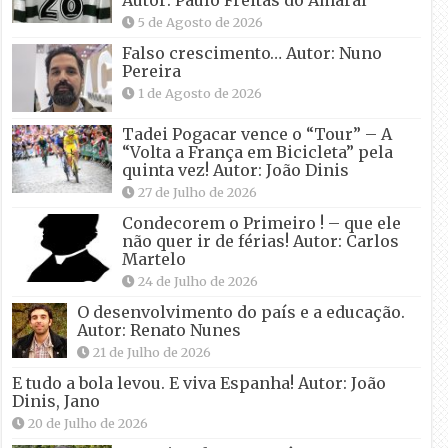
5 de Agosto de 2026
Falso crescimento… Autor: Nuno
Pereira
1 de Agosto de 2026
Tadei Pogacar vence o “Tour” – A
“Volta a França em Bicicleta” pela
quinta vez! Autor: João Dinis
27 de Julho de 2026
Condecorem o Primeiro ! – que ele
não quer ir de férias! Autor: Carlos
Martelo
24 de Julho de 2026
O desenvolvimento do país e a educação.
Autor: Renato Nunes
21 de Julho de 2026
E tudo a bola levou. E viva Espanha! Autor: João
Dinis, Jano
20 de Julho de 2026