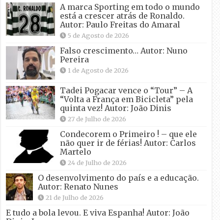
A marca Sporting em todo o mundo
está a crescer atrás de Ronaldo.
Autor: Paulo Freitas do Amaral
5 de Agosto de 2026
Falso crescimento… Autor: Nuno
Pereira
1 de Agosto de 2026
Tadei Pogacar vence o “Tour” – A
“Volta a França em Bicicleta” pela
quinta vez! Autor: João Dinis
27 de Julho de 2026
Condecorem o Primeiro ! – que ele
não quer ir de férias! Autor: Carlos
Martelo
24 de Julho de 2026
O desenvolvimento do país e a educação.
Autor: Renato Nunes
21 de Julho de 2026
E tudo a bola levou. E viva Espanha! Autor: João