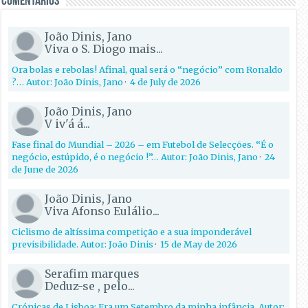
Comentários
João Dinis, Jano
Viva o S. Diogo mais...
Ora bolas e rebolas! Afinal, qual será o “negócio” com Ronaldo
?… Autor: João Dinis, Jano
·
4 de July de 2026
João Dinis, Jano
V iv'á á...
Fase final do Mundial – 2026 – em Futebol de Selecções. “É o
negócio, estúpido, é o negócio !”… Autor: João Dinis, Jano
·
24
de June de 2026
João Dinis, Jano
Viva Afonso Eulálio...
Ciclismo de altíssima competição e a sua imponderável
previsibilidade. Autor: João Dinis
·
15 de May de 2026
Serafim marques
Deduz-se , pelo...
Crónicas de Lisboa: Era um Setembro da minha infância. Autor: