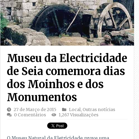
Museu da Electricidade
de Seia comemora dias
dos Moinhos e dos
Monumentos
27 de Março de 2015
Local
,
Outras notícias
0 Comentários
1,267 Visualizações
O Museu Natural da Eletricidade prove uma