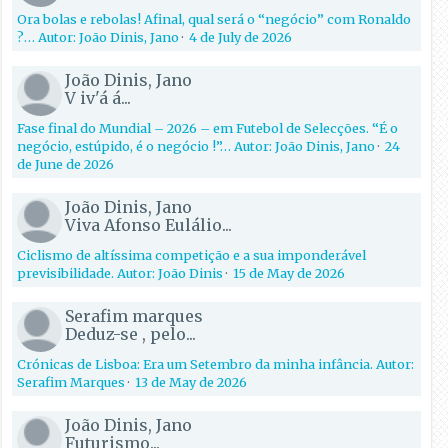
Ora bolas e rebolas! Afinal, qual será o “negócio” com Ronaldo
?… Autor: João Dinis, Jano
·
4 de July de 2026
João Dinis, Jano
V iv'á á...
Fase final do Mundial – 2026 – em Futebol de Selecções. “É o
negócio, estúpido, é o negócio !”… Autor: João Dinis, Jano
·
24
de June de 2026
João Dinis, Jano
Viva Afonso Eulálio...
Ciclismo de altíssima competição e a sua imponderável
previsibilidade. Autor: João Dinis
·
15 de May de 2026
Serafim marques
Deduz-se , pelo...
Crónicas de Lisboa: Era um Setembro da minha infância. Autor:
Serafim Marques
·
13 de May de 2026
João Dinis, Jano
Futurismo...