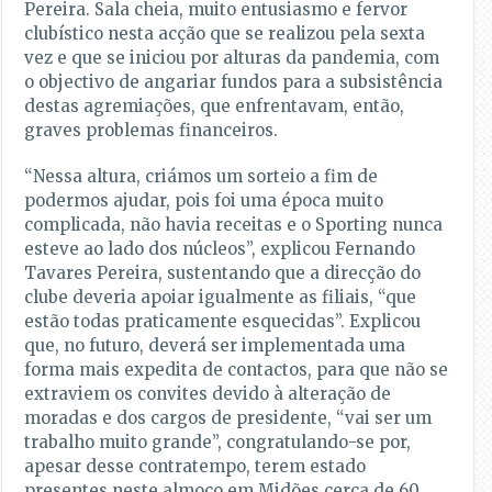
Pereira. Sala cheia, muito entusiasmo e fervor
clubístico nesta acção que se realizou pela sexta
vez e que se iniciou por alturas da pandemia, com
o objectivo de angariar fundos para a subsistência
destas agremiações, que enfrentavam, então,
graves problemas financeiros.
“Nessa altura, criámos um sorteio a fim de
podermos ajudar, pois foi uma época muito
complicada, não havia receitas e o Sporting nunca
esteve ao lado dos núcleos”, explicou Fernando
Tavares Pereira, sustentando que a direcção do
clube deveria apoiar igualmente as filiais, “que
estão todas praticamente esquecidas”. Explicou
que, no futuro, deverá ser implementada uma
forma mais expedita de contactos, para que não se
extraviem os convites devido à alteração de
moradas e dos cargos de presidente, “vai ser um
trabalho muito grande”, congratulando-se por,
apesar desse contratempo, terem estado
presentes neste almoço em Midões cerca de 60