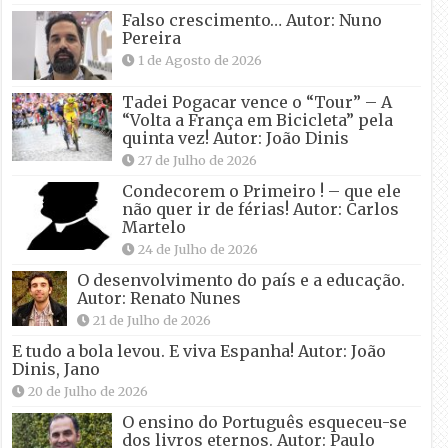
Falso crescimento… Autor: Nuno
Pereira
1 de Agosto de 2026
Tadei Pogacar vence o “Tour” – A
“Volta a França em Bicicleta” pela
quinta vez! Autor: João Dinis
27 de Julho de 2026
Condecorem o Primeiro ! – que ele
não quer ir de férias! Autor: Carlos
Martelo
24 de Julho de 2026
O desenvolvimento do país e a educação.
Autor: Renato Nunes
21 de Julho de 2026
E tudo a bola levou. E viva Espanha! Autor: João
Dinis, Jano
20 de Julho de 2026
O ensino do Português esqueceu-se
dos livros eternos. Autor: Paulo