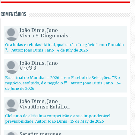
Comentários
João Dinis, Jano
Viva o S. Diogo mais...
Ora bolas e rebolas! Afinal, qual será o “negócio” com Ronaldo
?… Autor: João Dinis, Jano
·
4 de July de 2026
João Dinis, Jano
V iv'á á...
Fase final do Mundial – 2026 – em Futebol de Selecções. “É o
negócio, estúpido, é o negócio !”… Autor: João Dinis, Jano
·
24
de June de 2026
João Dinis, Jano
Viva Afonso Eulálio...
Ciclismo de altíssima competição e a sua imponderável
previsibilidade. Autor: João Dinis
·
15 de May de 2026
Serafim marques