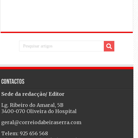
Contactos
Sede da redacção/ Editor
Lg. Ribeiro do Amaral, 5B
3400-070 Oliveira do Hospital
geral@correiodabeiraserra.com
Telem: 925 656 568