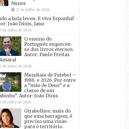
Nunes
21 de Julho de 2026
udo a bola levou. E viva Espanha!
or: João Dinis, Jano
0 de Julho de 2026
O ensino do
Português esqueceu-
se dos livros eternos.
Autor: Paulo Freitas
 Amaral
0 de Julho de 2026
Mundiais de Futebol –
1986 e 2026. Por entre
a “mão de Deus” e a
classe de um
abinho”. Autor: João Dinis
8 de Julho de 2026
Girabolhos: mais do
que uma barragem, é
preciso uma visão
para o território.