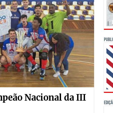
PUBLI
peão Nacional da III
Ediçã