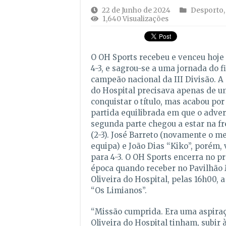
22 de Junho de 2024
Desporto
1,640 Visualizações
O OH Sports recebeu e venceu hoje 
4-3, e sagrou-se a uma jornada do f
campeão nacional da III Divisão. A 
do Hospital precisava apenas de 
conquistar o título, mas acabou po
partida equilibrada em que o advers
segunda parte chegou a estar na f
(2-3). José Barreto (novamente o m
equipa) e João Dias “Kiko”, porém, 
para 4-3. O OH Sports encerra no 
época quando receber no Pavilhão 
Oliveira do Hospital, pelas 16h00,
“Os Limianos”.
“Missão cumprida. Era uma aspira
Oliveira do Hospital tinham, subir à 