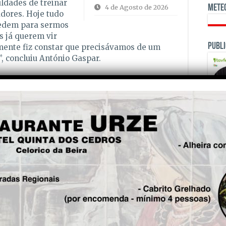
ldades de treinar
4 de Agosto de 2026
Mete
adores. Hoje tudo
pedem para sermos
s já querem vir
Publi
emente fiz constar que precisávamos de um
, concluiu António Gaspar.
OPINI
Use
00:00
as