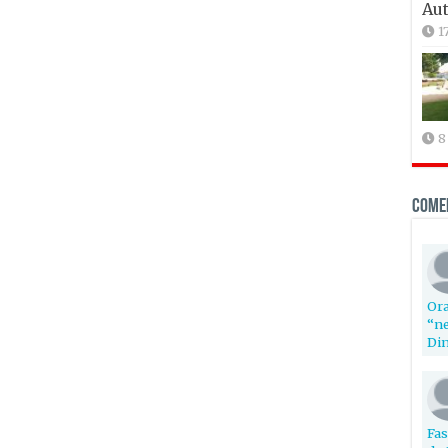
Aut
1
8
Come
Ora
“ne
Din
Fas