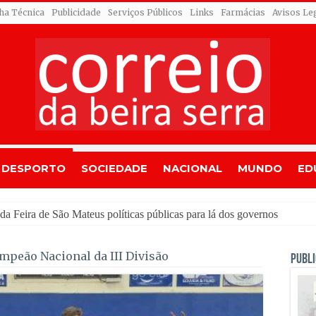
cha Técnica
Publicidade
Serviços Públicos
Links
Farmácias
Avisos Le
DESPORTO
SOCIEDADE
NACIONAL
MUNDO
ED
ou
mpeão Nacional da III Divisão
PUBLI