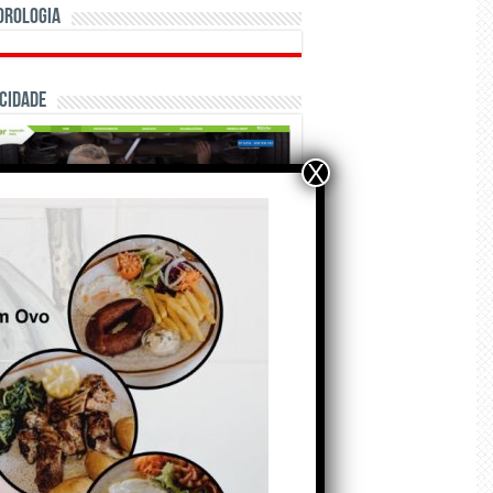
orologia
cidade
X
ÃO E CRÓNICAS
Matraquilhos… Autor:
Fernando Roldão
6 de Agosto de 2026
A marca Sporting em