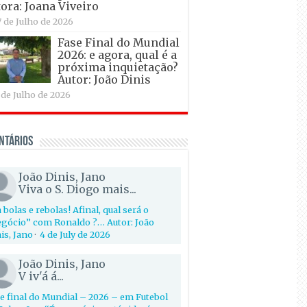
ora: Joana Viveiro
7 de Julho de 2026
Fase Final do Mundial
2026: e agora, qual é a
próxima inquietação?
Autor: João Dinis
 de Julho de 2026
ntários
João Dinis, Jano
Viva o S. Diogo mais...
 bolas e rebolas! Afinal, qual será o
gócio” com Ronaldo ?… Autor: João
is, Jano
·
4 de July de 2026
João Dinis, Jano
V iv'á á...
e final do Mundial – 2026 – em Futebol