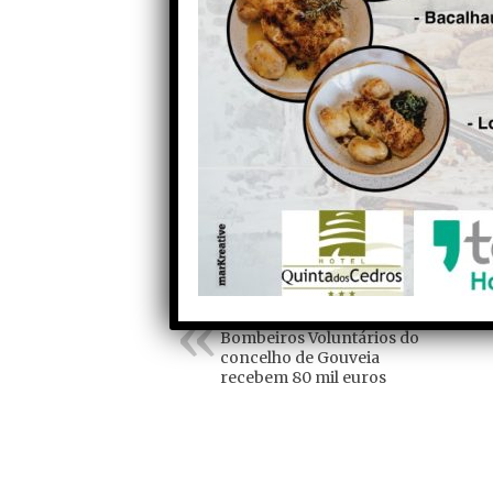
áudio
OH Sports:
Bernardo Andrade, Josem
João Dias “Kiko” (1), Diogo Veloso.
Pinto, Fábio Faria, André Amaral e 
Treinador:
António Gaspar
Partilhe com os seus amigos nas redes socia
Anterior
Bombeiros Voluntários do
concelho de Gouveia
recebem 80 mil euros