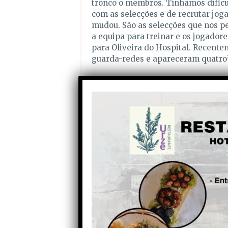
tronco o membros. Tínhamos dificu
com as selecções e de recrutar jog
mudou. São as selecções que nos 
a equipa para treinar e os jogadore
para Oliveira do Hospital. Recent
guarda-redes e apareceram quatro”
António Gaspar:
Reprodutor
00:00
de