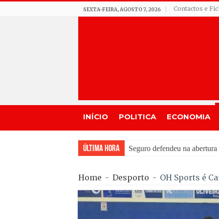
Contactos e Fi
SEXTA-FEIRA, AGOSTO 7, 2026
INÍCIO
POLITICA
ECONOMIA
Última Hora
Feira Moçárabe faz recuar L
Home
-
Desporto
-
OH Sports é Ca