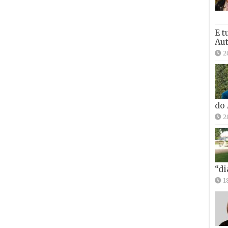
E t
Aut
2
do
2
“di
1