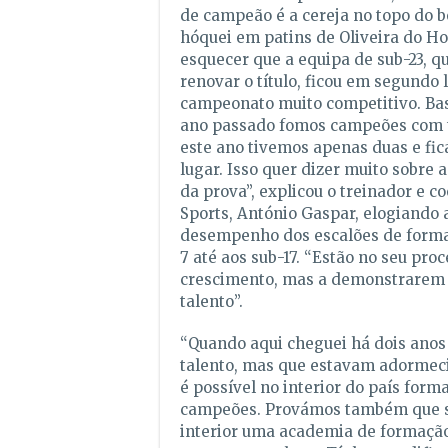
de campeão é a cereja no topo do bo
hóquei em patins de Oliveira do Ho
esquecer que a equipa de sub-23, q
renovar o título, ficou em segundo
campeonato muito competitivo. Bas
ano passado fomos campeões com t
este ano tivemos apenas duas e f
lugar. Isso quer dizer muito sobre 
da prova”, explicou o treinador e 
Sports, António Gaspar, elogiando
desempenho dos escalões de forma
7 até aos sub-17. “Estão no seu pro
crescimento, mas a demonstrarem
talento”.
“Quando aqui cheguei há dois anos
talento, mas que estavam adormec
é possível no interior do país for
campeões. Provámos também que s
interior uma academia de formaçã