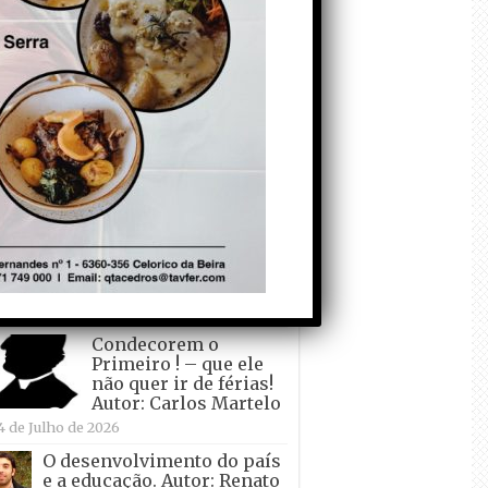
todo o mundo está a
crescer atrás de
Ronaldo. Autor: Paulo
itas do Amaral
 de Agosto de 2026
Falso crescimento…
Autor: Nuno Pereira
1 de Agosto de 2026
Tadei Pogacar vence o
“Tour” – A “Volta a
França em Bicicleta”
pela quinta vez! Autor:
o Dinis
7 de Julho de 2026
Condecorem o
Primeiro ! – que ele
não quer ir de férias!
Autor: Carlos Martelo
4 de Julho de 2026
O desenvolvimento do país
e a educação. Autor: Renato