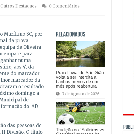
,
Outros Destaques
0 Comentários
o Marítimo SC, por
Relacionados
inal da prova
equipa de Oliveira
um empate para
r ganhar numa
ário, aos 4′, da
Praia fluvial de São Gião
rente do marcador
volta a ser interdita a
elhor marcador da
banhos menos de um
mês após reabertura
viraram o resultado
próximo domingo a
7 de Agosto de 2026
Municipal de
 a formação do AD
ção das pessoas de
PUBLI
Tradição do “Solteiros vs
II Divisão. O título