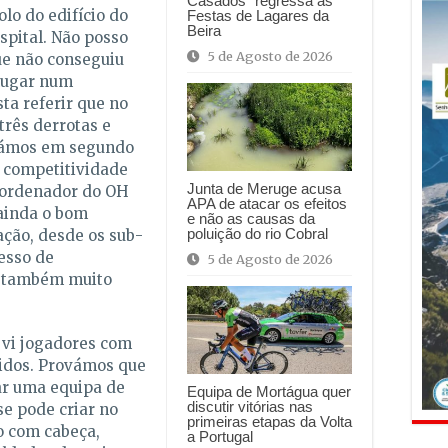
Casados” regressa às
lo do edifício do
Festas de Lagares da
Beira
spital. Não posso
5 de Agosto de 2026
ue não conseguiu
 lugar num
ta referir que no
rês derrotas e
icámos em segundo
a competitividade
Junta de Meruge acusa
coordenador do OH
APA de atacar os efeitos
 ainda o bom
e não as causas da
poluição do rio Cobral
ção, desde os sub-
cesso de
5 de Agosto de 2026
 também muito
 vi jogadores com
idos. Provámos que
mar uma equipa de
Equipa de Mortágua quer
discutir vitórias nas
e pode criar no
primeiras etapas da Volta
o com cabeça,
a Portugal