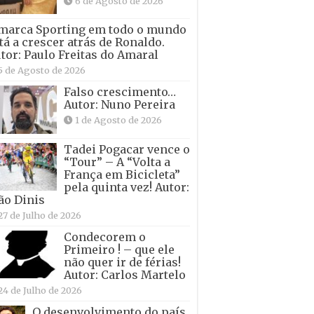
6 de Agosto de 2026
marca Sporting em todo o mundo
tá a crescer atrás de Ronaldo.
tor: Paulo Freitas do Amaral
5 de Agosto de 2026
Falso crescimento…
Autor: Nuno Pereira
1 de Agosto de 2026
Tadei Pogacar vence o
“Tour” – A “Volta a
França em Bicicleta”
pela quinta vez! Autor:
ão Dinis
27 de Julho de 2026
Condecorem o
Primeiro ! – que ele
não quer ir de férias!
Autor: Carlos Martelo
24 de Julho de 2026
O desenvolvimento do país