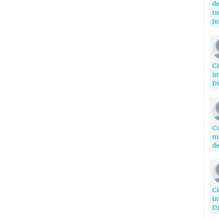
de
ne
Ju
Ci
im
Di
Cr
mi
de
Ci
im
Di