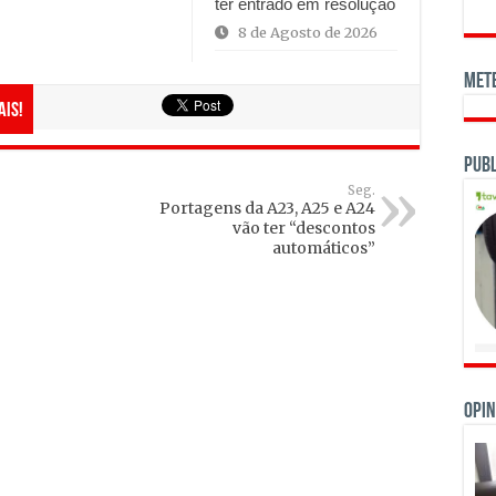
ter entrado em resolução
8 de Agosto de 2026
Met
ais!
Publ
Seg.
Portagens da A23, A25 e A24
vão ter “descontos
automáticos”
OPIN