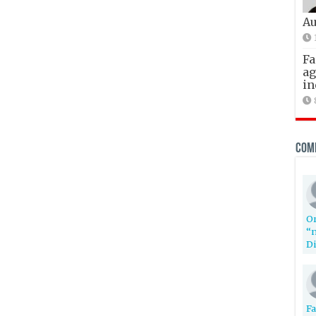
Au
Fa
ag
in
Com
Or
“n
Di
Fa