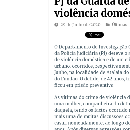
PJ da Guarda de
violência domés
29 de Junho de 2020
Últimas
O Departamento de Investigação 
da Polícia Judiciária (PJ) deteve o
de violência doméstica e de um c
urbano, ocorridos, respectivament
Junho, na localidade de Atalaia d
do Fundão. O detido, de 42 anos, t
ficou em prisão preventiva.
As vítimas do crime de violência
uma mulher, companheira do detido
daquela, tendo os factos ocorrido
mais uma de muitas discussões oc
casal, nomeadamente, ao longo do
anos. Após diversas agressões con