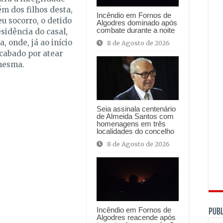
m dos filhos desta,
Incêndio em Fornos de
u socorro, o detido
Algodres dominado após
combate durante a noite
sidência do casal,
 onde, já ao início
8 de Agosto de 2026
acabado por atear
mesma.
Seia assinala centenário
de Almeida Santos com
homenagens em três
localidades do concelho
8 de Agosto de 2026
Incêndio em Fornos de
PUBL
Algodres reacende após