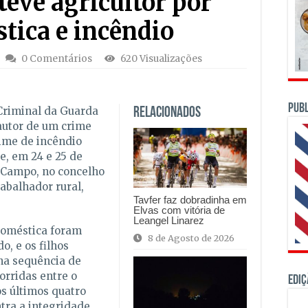
teve agricultor por
tica e incêndio
0 Comentários
620 Visualizações
PUBL
Criminal da Guarda
Relacionados
 autor de um crime
rime de incêndio
e, em 24 e 25 de
o Campo, no concelho
rabalhador rural,
Tavfer faz dobradinha em
Elvas com vitória de
Leangel Linarez
 doméstica foram
8 de Agosto de 2026
, e os filhos
 na sequência de
orridas entre o
Ediç
s últimos quatro
tra a integridade