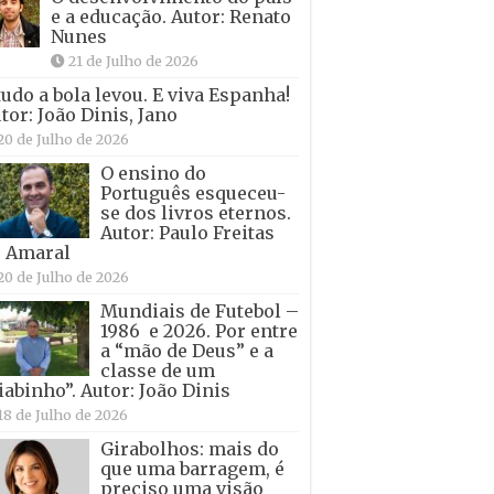
e a educação. Autor: Renato
Nunes
21 de Julho de 2026
tudo a bola levou. E viva Espanha!
tor: João Dinis, Jano
20 de Julho de 2026
O ensino do
Português esqueceu-
se dos livros eternos.
Autor: Paulo Freitas
 Amaral
20 de Julho de 2026
Mundiais de Futebol –
1986 e 2026. Por entre
a “mão de Deus” e a
classe de um
iabinho”. Autor: João Dinis
18 de Julho de 2026
Girabolhos: mais do
que uma barragem, é
preciso uma visão