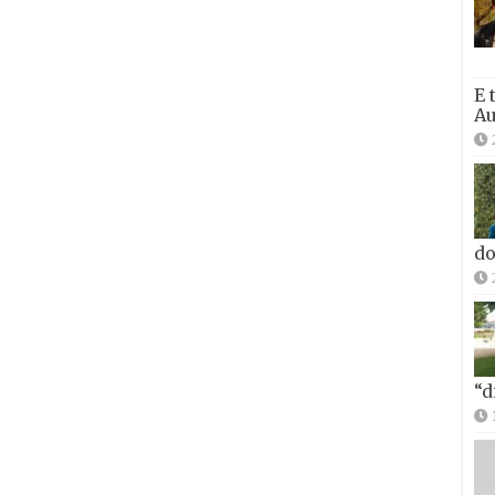
E 
Au
do
“d