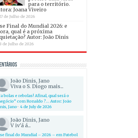
para o território.
tora: Joana Viveiro
17 de Julho de 2026
se Final do Mundial 2026: e
ora, qual é a próxima
quietação? Autor: João Dinis
8 de Julho de 2026
entários
João Dinis, Jano
Viva o S. Diogo mais...
a bolas e rebolas! Afinal, qual será o
egócio” com Ronaldo ?… Autor: João
nis, Jano
·
4 de July de 2026
João Dinis, Jano
V iv'á á...
se final do Mundial – 2026 – em Futebol