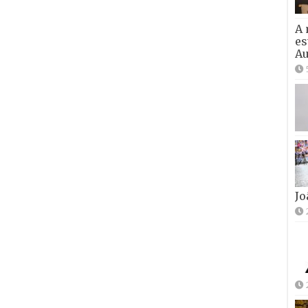
A 
es
Au
Jo