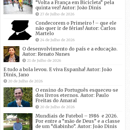
“Volta a França em Bicicleta” pela
quinta vez! Autor: João Dinis
27 de Julho de 2026
Condecorem o Primeiro ! – que ele
não quer ir de férias! Autor: Carlos
Martelo
24 de Julho de 2026
O desenvolvimento do país e a educação.
Autor: Renato Nunes
21 de Julho de 2026
E tudo a bola levou. E viva Espanha! Autor: João
Dinis, Jano
20 de Julho de 2026
O ensino do Português esqueceu-se
dos livros eternos. Autor: Paulo
Freitas do Amaral
20 de Julho de 2026
Mundiais de Futebol – 1986 e 2026.
Por entre a “mão de Deus” e a classe
de um “diabinho”. Autor: João Dinis