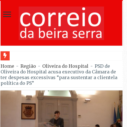
Feira Moçárabe faz recuar Lourosa ao século X a partir de hoje
Home
-
Região
-
Oliveira do Hospital
-
PSD de
Oliveira do Hospital acusa executivo da Câmara de
ter despesas excessivas “para sustentar a clientela
política do PS”