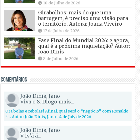
18 de Julho de 2026
Girabolhos: mais do que uma
barragem, é preciso uma visão para
o território. Autora: Joana Viveiro
17 de Julho de 2026
Fase Final do Mundial 2026: e agora,
qual é a próxima inquietação? Autor:
João Dinis
8 de Julho de 2026
Comentários
João Dinis, Jano
Viva o S. Diogo mais...
Ora bolas e rebolas! Afinal, qual será o “negócio” com Ronaldo
?… Autor: João Dinis, Jano
·
4 de July de 2026
João Dinis, Jano
V iv'á á...