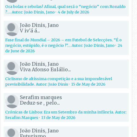
Ora bolas e rebolas! Afinal, qual será o “negócio” com Ronaldo
?… Autor: João Dinis, Jano
·
4 de July de 2026
João Dinis, Jano
V iv'á á...
Fase final do Mundial – 2026 – em Futebol de Selecções. “É o
negócio, estúpido, é o negócio !”… Autor: João Dinis, Jano
·
24
de June de 2026
João Dinis, Jano
Viva Afonso Eulálio...
Ciclismo de altíssima competição e a sua imponderável
previsibilidade. Autor: João Dinis
·
15 de May de 2026
Serafim marques
Deduz-se , pelo...
Crónicas de Lisboa: Era um Setembro da minha infância. Autor:
Serafim Marques
·
13 de May de 2026
João Dinis, Jano
Futurismo...