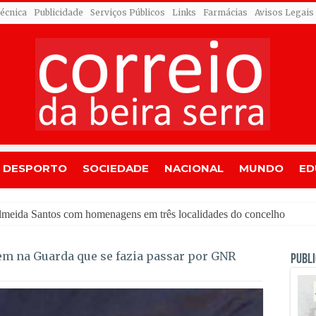
Técnica
Publicidade
Serviços Públicos
Links
Farmácias
Avisos Legais
DESPORTO
SOCIEDADE
NACIONAL
MUNDO
ED
d
m na Guarda que se fazia passar por GNR
PUBLI