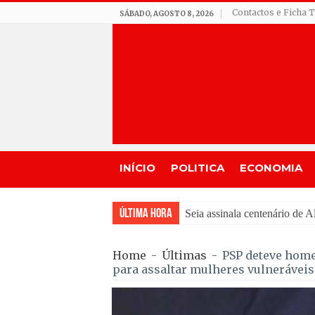
Contactos e Ficha 
SÁBADO, AGOSTO 8, 2026
INÍCIO
POLITICA
ECONOMIA
Última Hora
Incêndio em Fornos de Algo
Home
-
Últimas
-
PSP deteve home
para assaltar mulheres vulneráveis