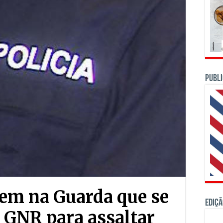
PUBLI
em na Guarda que se
Ediçã
r GNR para assaltar