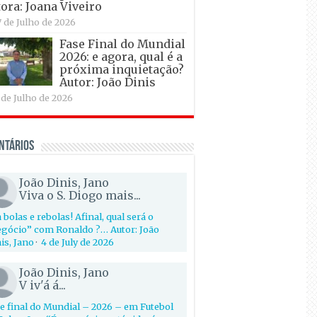
ora: Joana Viveiro
7 de Julho de 2026
Fase Final do Mundial
2026: e agora, qual é a
próxima inquietação?
Autor: João Dinis
 de Julho de 2026
ntários
João Dinis, Jano
Viva o S. Diogo mais...
 bolas e rebolas! Afinal, qual será o
gócio” com Ronaldo ?… Autor: João
is, Jano
·
4 de July de 2026
João Dinis, Jano
V iv'á á...
e final do Mundial – 2026 – em Futebol