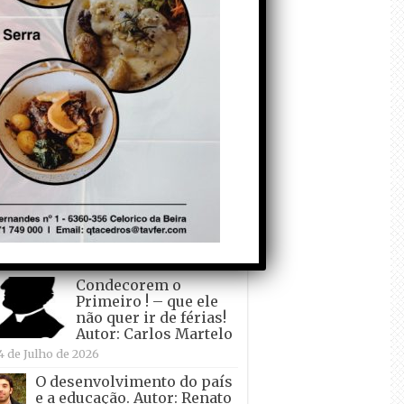
todo o mundo está a
crescer atrás de
Ronaldo. Autor: Paulo
itas do Amaral
 de Agosto de 2026
Falso crescimento…
Autor: Nuno Pereira
1 de Agosto de 2026
Tadei Pogacar vence o
“Tour” – A “Volta a
França em Bicicleta”
pela quinta vez! Autor:
o Dinis
7 de Julho de 2026
Condecorem o
Primeiro ! – que ele
não quer ir de férias!
Autor: Carlos Martelo
4 de Julho de 2026
O desenvolvimento do país
e a educação. Autor: Renato