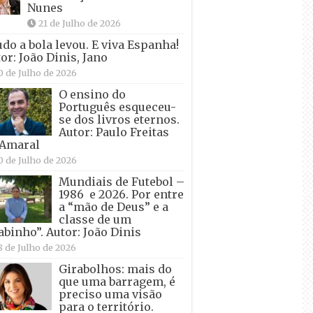
Nunes
21 de Julho de 2026
udo a bola levou. E viva Espanha!
or: João Dinis, Jano
0 de Julho de 2026
O ensino do
Português esqueceu-
se dos livros eternos.
Autor: Paulo Freitas
 Amaral
0 de Julho de 2026
Mundiais de Futebol –
1986 e 2026. Por entre
a “mão de Deus” e a
classe de um
abinho”. Autor: João Dinis
8 de Julho de 2026
Girabolhos: mais do
que uma barragem, é
preciso uma visão
para o território.