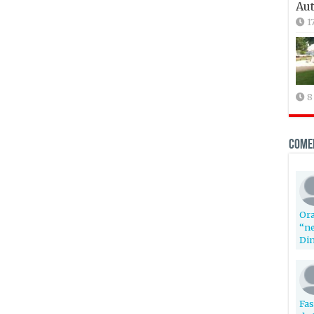
Aut
1
8
Come
Ora
“ne
Din
Fas