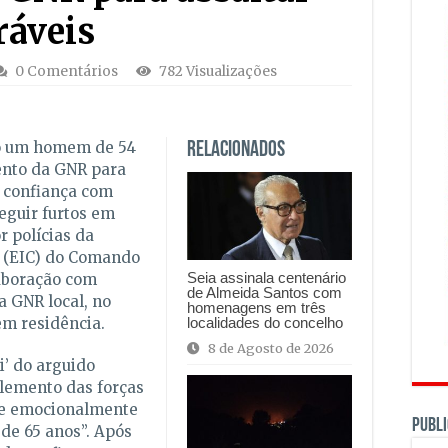
ráveis
0 Comentários
782 Visualizações
do um homem de 54
Relacionados
ento da GNR para
e confiança com
eguir furtos em
r polícias da
l (EIC) do Comando
Seia assinala centenário
laboração com
de Almeida Santos com
a GNR local, no
homenagens em três
localidades do concelho
em residência.
8 de Agosto de 2026
’ do arguido
elemento das forças
se emocionalmente
PUBLI
de 65 anos”. Após