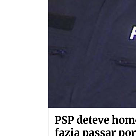
PSP deteve hom
fazia passar po