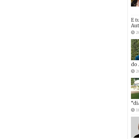
E t
Aut
2
do
2
“di
1