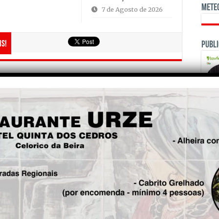
Mete
7 de Agosto de 2026
is!
Publi
Seg.
Mortágua, Coimbra e
Cantanhede têm unidades
que trabalham no processo
de produção de vacinas
contra a COVID-19
OPINI