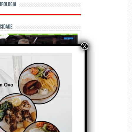
orologia
cidade
X
ÃO E CRÓNICAS
Matraquilhos… Autor:
Fernando Roldão
6 de Agosto de 2026
A marca Sporting em