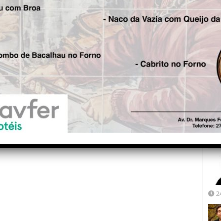
Fre
5
Joã
2
2