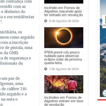
 de confiança com
 residir com as
Incêndio em Fornos de
Algodres reacende após
 e dinheiro do
ter entrado em resolução
ia e em residências
8 de Agosto de 2026
”.
iciliária, os
homem como arguido
 com a inscrição
re de pistola, uma
IPMA prevê céu pouco
os da GNR)
nublado para observar
a de segurança e
eclipse solar da próxima
quarta-feira
fissionais da
7 de Agosto de 2026
o um par de
algemas, uma
de calibre 7.65
uído arguido e a
Incêndios em Fornos de
 na nota o
Algodres entram em fase
a.
de resolução