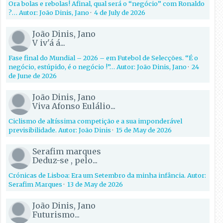
Ora bolas e rebolas! Afinal, qual será o “negócio” com Ronaldo
?… Autor: João Dinis, Jano
·
4 de July de 2026
João Dinis, Jano
V iv'á á...
Fase final do Mundial – 2026 – em Futebol de Selecções. “É o
negócio, estúpido, é o negócio !”… Autor: João Dinis, Jano
·
24
de June de 2026
João Dinis, Jano
Viva Afonso Eulálio...
Ciclismo de altíssima competição e a sua imponderável
previsibilidade. Autor: João Dinis
·
15 de May de 2026
Serafim marques
Deduz-se , pelo...
Crónicas de Lisboa: Era um Setembro da minha infância. Autor:
Serafim Marques
·
13 de May de 2026
João Dinis, Jano
Futurismo...