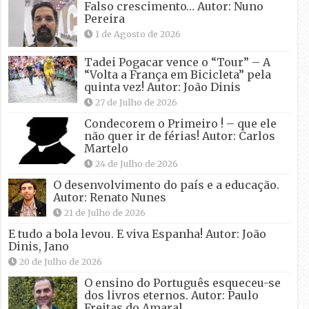
Falso crescimento… Autor: Nuno
Pereira
1 de Agosto de 2026
Tadei Pogacar vence o “Tour” – A
“Volta a França em Bicicleta” pela
quinta vez! Autor: João Dinis
27 de Julho de 2026
Condecorem o Primeiro ! – que ele
não quer ir de férias! Autor: Carlos
Martelo
24 de Julho de 2026
O desenvolvimento do país e a educação.
Autor: Renato Nunes
21 de Julho de 2026
E tudo a bola levou. E viva Espanha! Autor: João
Dinis, Jano
20 de Julho de 2026
O ensino do Português esqueceu-se
dos livros eternos. Autor: Paulo
Freitas do Amaral