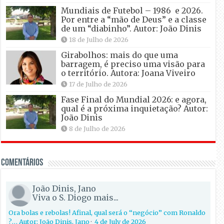
Mundiais de Futebol – 1986 e 2026.
Por entre a “mão de Deus” e a classe
de um “diabinho”. Autor: João Dinis
18 de Julho de 2026
Girabolhos: mais do que uma
barragem, é preciso uma visão para
o território. Autora: Joana Viveiro
17 de Julho de 2026
Fase Final do Mundial 2026: e agora,
qual é a próxima inquietação? Autor:
João Dinis
8 de Julho de 2026
Comentários
João Dinis, Jano
Viva o S. Diogo mais...
Ora bolas e rebolas! Afinal, qual será o “negócio” com Ronaldo
?… Autor: João Dinis, Jano
·
4 de July de 2026