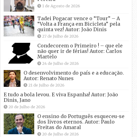
1 de Agosto de 2026
Tadei Pogacar vence o “Tour” – A
“Volta a França em Bicicleta” pela
quinta vez! Autor: João Dinis
27 de Julho de 2026
Condecorem o Primeiro ! – que ele
não quer ir de férias! Autor: Carlos
Martelo
24 de Julho de 2026
O desenvolvimento do país e a educação.
Autor: Renato Nunes
21 de Julho de 2026
E tudo a bola levou. E viva Espanha! Autor: João
Dinis, Jano
20 de Julho de 2026
O ensino do Português esqueceu-se
dos livros eternos. Autor: Paulo
Freitas do Amaral
20 de Julho de 2026