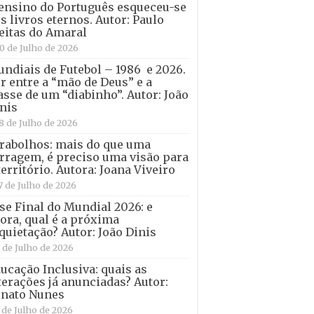
ensino do Português esqueceu-se
s livros eternos. Autor: Paulo
eitas do Amaral
0 de Julho de 2026
ndiais de Futebol – 1986 e 2026.
r entre a “mão de Deus” e a
asse de um “diabinho”. Autor: João
nis
8 de Julho de 2026
rabolhos: mais do que uma
rragem, é preciso uma visão para
território. Autora: Joana Viveiro
7 de Julho de 2026
se Final do Mundial 2026: e
ora, qual é a próxima
quietação? Autor: João Dinis
 de Julho de 2026
ucação Inclusiva: quais as
terações já anunciadas? Autor:
nato Nunes
 de Julho de 2026