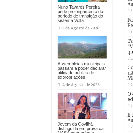
Au
Nuno Tavares Pereira
5
pede prolongamento do
período de transição do
Fa
sistema Volta
Pe
5 de Agosto de 2026
1
Ta
“V
qu
2
Assembleias municipais
Co
passam a poder declarar
nã
utilidade pública de
expropriações
Ma
2
4 de Agosto de 2026
O 
ed
2
E 
Au
Jovem da Covilhã
2
distinguida em prova da
NASA com prémio