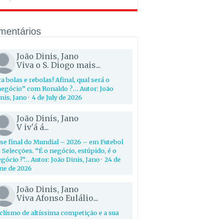
mentários
João Dinis, Jano
Viva o S. Diogo mais...
a bolas e rebolas! Afinal, qual será o
egócio” com Ronaldo ?… Autor: João
nis, Jano
·
4 de July de 2026
João Dinis, Jano
V iv'á á...
se final do Mundial – 2026 – em Futebol
 Selecções. “É o negócio, estúpido, é o
gócio !”… Autor: João Dinis, Jano
·
24 de
ne de 2026
João Dinis, Jano
Viva Afonso Eulálio...
clismo de altíssima competição e a sua