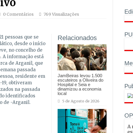
tivo
Ed
0 Comentários
769 Visualizações
PU
 21 pessoas que se
Relacionados
tico, desde o início
eve, no concelho de
o.
A informação está
Met
rca de Arganil, que
 semana passada
JamBeiras levou 1.500
essoa, residente em
escuteiros a Oliveira do
d-19, obtiveram
Hospital e Seia e
Pub
dinamizou a economia
lizados na passada
local
do identificados
5 de Agosto de 2026
o de -Arganil.
OP
A 
es