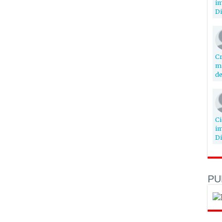
im
Di
Cr
mi
de
Ci
im
Di
PU