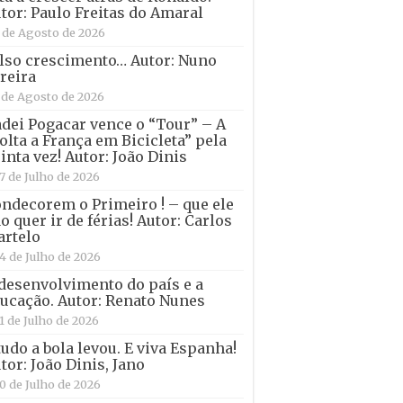
tor: Paulo Freitas do Amaral
 de Agosto de 2026
lso crescimento… Autor: Nuno
reira
 de Agosto de 2026
dei Pogacar vence o “Tour” – A
olta a França em Bicicleta” pela
inta vez! Autor: João Dinis
7 de Julho de 2026
ndecorem o Primeiro ! – que ele
o quer ir de férias! Autor: Carlos
rtelo
4 de Julho de 2026
desenvolvimento do país e a
ucação. Autor: Renato Nunes
1 de Julho de 2026
tudo a bola levou. E viva Espanha!
tor: João Dinis, Jano
0 de Julho de 2026