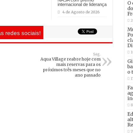
O 
internacional de liderança
do
4 de Agosto de 2026
Fr
2
Mu
s redes sociais!
Po
cl
Di
1
Seg.
Aqua Village reabre hoje com
Gi
mais reservas para os
ba
próximos três meses que no
o 
ano passado
1
Fa
ag
in
8
Ed
al
Re
7