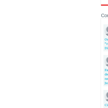
Co
Or
“n
Di
Fa
de
ne
Ju
Ci