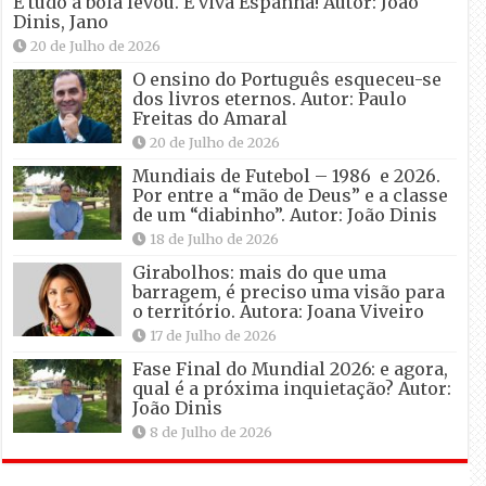
E tudo a bola levou. E viva Espanha! Autor: João
Dinis, Jano
20 de Julho de 2026
O ensino do Português esqueceu-se
dos livros eternos. Autor: Paulo
Freitas do Amaral
20 de Julho de 2026
Mundiais de Futebol – 1986 e 2026.
Por entre a “mão de Deus” e a classe
de um “diabinho”. Autor: João Dinis
18 de Julho de 2026
Girabolhos: mais do que uma
barragem, é preciso uma visão para
o território. Autora: Joana Viveiro
17 de Julho de 2026
Fase Final do Mundial 2026: e agora,
qual é a próxima inquietação? Autor:
João Dinis
8 de Julho de 2026