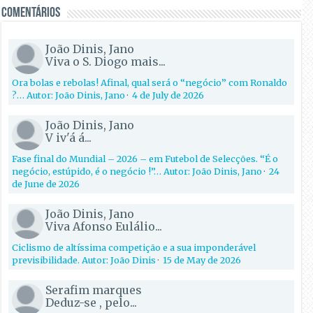
Comentários
João Dinis, Jano
Viva o S. Diogo mais...
Ora bolas e rebolas! Afinal, qual será o “negócio” com Ronaldo
?… Autor: João Dinis, Jano
·
4 de July de 2026
João Dinis, Jano
V iv'á á...
Fase final do Mundial – 2026 – em Futebol de Selecções. “É o
negócio, estúpido, é o negócio !”… Autor: João Dinis, Jano
·
24
de June de 2026
João Dinis, Jano
Viva Afonso Eulálio...
Ciclismo de altíssima competição e a sua imponderável
previsibilidade. Autor: João Dinis
·
15 de May de 2026
Serafim marques
Deduz-se , pelo...