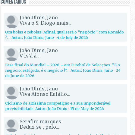
Comentários
João Dinis, Jano
Viva o S. Diogo mais...
Ora bolas e rebolas! Afinal, qual será o “negócio” com Ronaldo
?… Autor: João Dinis, Jano
·
4 de July de 2026
João Dinis, Jano
V iv'á á...
Fase final do Mundial – 2026 – em Futebol de Selecções. “É o
negócio, estúpido, é o negócio !”… Autor: João Dinis, Jano
·
24
de June de 2026
João Dinis, Jano
Viva Afonso Eulálio...
Ciclismo de altíssima competição e a sua imponderável
previsibilidade. Autor: João Dinis
·
15 de May de 2026
Serafim marques
Deduz-se , pelo...