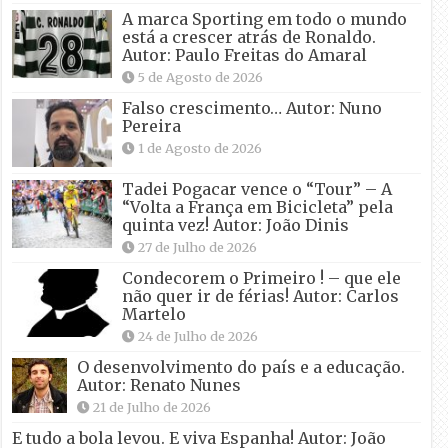
A marca Sporting em todo o mundo
está a crescer atrás de Ronaldo.
Autor: Paulo Freitas do Amaral
5 de Agosto de 2026
Falso crescimento… Autor: Nuno
Pereira
1 de Agosto de 2026
Tadei Pogacar vence o “Tour” – A
“Volta a França em Bicicleta” pela
quinta vez! Autor: João Dinis
27 de Julho de 2026
Condecorem o Primeiro ! – que ele
não quer ir de férias! Autor: Carlos
Martelo
24 de Julho de 2026
O desenvolvimento do país e a educação.
Autor: Renato Nunes
21 de Julho de 2026
E tudo a bola levou. E viva Espanha! Autor: João