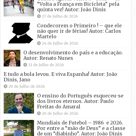
“Volta a França em Bicicleta” pela
quinta vez! Autor: João Dinis
27 de Julho de 2026
Condecorem o Primeiro ! – que ele
não quer ir de férias! Autor: Carlos
Martelo
24 de Julho de 2026
O desenvolvimento do país e a educação.
Autor: Renato Nunes
21 de Julho de 2026
E tudo a bola levou. E viva Espanha! Autor: João
Dinis, Jano
20 de Julho de 2026
O ensino do Português esqueceu-se
dos livros eternos. Autor: Paulo
Freitas do Amaral
20 de Julho de 2026
Mundiais de Futebol – 1986 e 2026.
Por entre a “mão de Deus” e a classe
de um “diabinho”. Autor: João Dinis