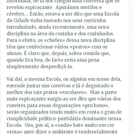
informada, de lá nos chegou uma conversa que se
revelou espicaçante. Apurámos ouvidos e
cérebro…. Então, estava a ser dito que uma Escola
da Cidade tinha inovado nos seus currículos
introduzindo, ainda recentemente, uma nova
disciplina na área da cozinha e dos cozinhados.
Para o efeito, os «chefes» dessa nova disciplina
têm que confecionar vários «pratos» com os
alunos. É claro que, depois, sobra comida que,
quando fica boa, de facto seria uma pena
simplesmente desperdiçá-la.
Vai daí, a mesma Escola, ou alguém em nome dela,
entende juntar uns convivas e lá é degustado o
melhor dos tais pratos «escolares». Mas a parte
mais espicaçante surgiu ao ser dito que vários dos
convites para essas degustações «pro bono»,
serão organizados tendo muito em conta o grau de
cumplicidade político-partidária dominante nessa
Escola. Ora, por aí, a «onda» bate muito em cor
«rosa» quer dizer o ambiente é tendencialmente