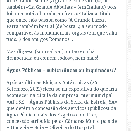
«La Grande Bouffe (a grande comezaina)», ou
também «La Grande Abbufata» (em Italiano) pois
foi uma notável produção franco-italiana, título
que entre nós passou como “A Grande Farra”.
Farra também bestial (de besta…) a seu modo
comparável às monumentais orgias (em que valia
tudo…) dos antigos Romanos…
Mas diga-se (sem salivar): então «ou há
democracia ou comem todos», nem mais!
Águas Públicas – subterrâneas ou inquinadas??
Após as últimas Eleições Autárquicas (26
Setembro, 2021) ficou-se na expetativa do que iria
acontecer na cúpula da empresa intermunicipal
«APdSE – Águas Públicas da Serra da Estrela, SA»
que detém a concessão dos serviços (públicos) da
Água Pública mais dos Esgotos e do Lixo,
concessão atribuída pelas Câmaras Municipais de
– Gouveia – Seia – Oliveira do Hospital.