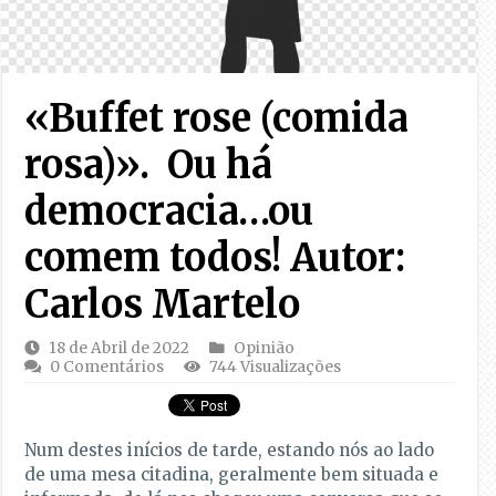
«Buffet rose (comida
rosa)». Ou há
democracia…ou
comem todos! Autor:
Carlos Martelo
18 de Abril de 2022
Opinião
0 Comentários
744 Visualizações
Num destes inícios de tarde, estando nós ao lado
de uma mesa citadina, geralmente bem situada e