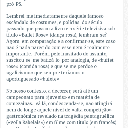
pró-PS.
Lembrei-me imediatamente daquele famoso
escândalo de costumes, e polícias, do século
passado que passou a livro e a série televisiva sob
título «Ballet Rose» (dança rosa), lembram-se?
Agora, em comparação e a confirmar-se, este caso
não é nada parecido com esse nem é realmente
importante. Porém, pelo inusitado do assunto,
suscitou-se-me batizá-lo, por analogia, de «buffet
rose» (comida rosa) e que se me perdoe o
«galicismo» que sempre teríamos o
aportuguesado «bufete».
No nosso contexto, a decorrer, será até um
campeonato para «juvenis» em matéria de
comezainas. Vá lá, condescenda-se, não atingirá
nem de longe aquele nível de «alta competição»
gastronómica revelado na tragédia pantagruélica
(«voila Rabelais») em filme com título (em francês)