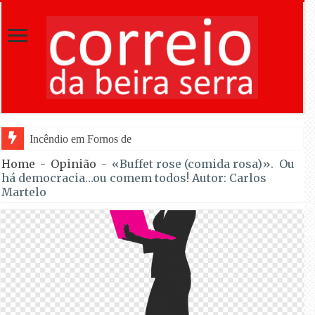
Incêndio em Fornos de Algodres dominado após combate dura
Home
-
Opinião
-
«Buffet rose (comida rosa)». Ou
há democracia…ou comem todos! Autor: Carlos
Martelo