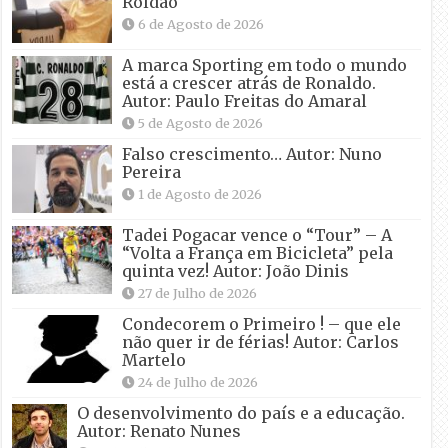
Roldão
6 de Agosto de 2026
A marca Sporting em todo o mundo
está a crescer atrás de Ronaldo.
Autor: Paulo Freitas do Amaral
5 de Agosto de 2026
Falso crescimento… Autor: Nuno
Pereira
1 de Agosto de 2026
Tadei Pogacar vence o “Tour” – A
“Volta a França em Bicicleta” pela
quinta vez! Autor: João Dinis
27 de Julho de 2026
Condecorem o Primeiro ! – que ele
não quer ir de férias! Autor: Carlos
Martelo
24 de Julho de 2026
O desenvolvimento do país e a educação.
Autor: Renato Nunes