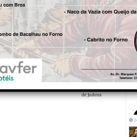
Fre
5
 Dr. Arsénio Santos
is!
Seg.
Joã
Recapturados em Espanha os
2
dois últimos evadidos de Vale
de Judeus
2