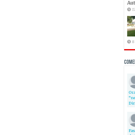
Aut
1
8
Come
Ora
“ne
Din
Fas