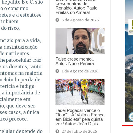
hepatite B e C, são
crescer atrás de
Ronaldo. Autor: Paulo
mo o consumo
Freitas do Amaral
betes e a esteatose
5 de Agosto de 2026
ntribuem
do risco.
ciais para a vida,
 a desintoxicação
e nutrientes.
Falso crescimento…
hepatocelular traz
Autor: Nuno Pereira
a os doentes, tanto
1 de Agosto de 2026
sintomas na maioria
ncluindo perda de
terícia e fadiga.
a a importância de
ecialmente em
io, que deve ser
Tadei Pogacar vence o
ses casos, a única
“Tour” – A “Volta a França
tico precoce.
em Bicicleta” pela quinta
vez! Autor: João Dinis
celular depende do
27 de Julho de 2026