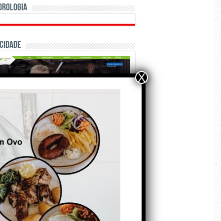
orologia
cidade
X
ÃO E CRÓNICAS
Matraquilhos… Autor:
Fernando Roldão
6 de Agosto de 2026
A marca Sporting em