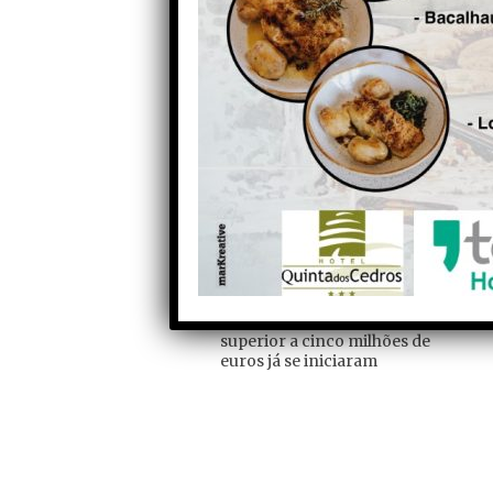
solidária na gestão da doença.
Autor:
Partilhe com os seus amigos nas redes socia
Anterior
Obras na Escola Secundária
de Arganil com investimento
superior a cinco milhões de
euros já se iniciaram