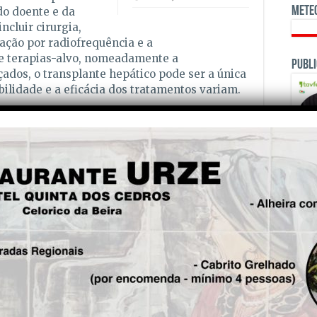
Mete
do doente e da
cluir cirurgia,
lação por radiofrequência e a
 e terapias-alvo, nomeadamente a
Publi
ados, o transplante hepático pode ser a única
ibilidade e a eficácia dos tratamentos variam.
carcinoma hepatocelular é um percurso
ades físicas impostas pela doença e pelos
 frequentemente um impacto significativo no
 Neste contexto, o apoio multidisciplinar, que
ogos, assistentes sociais e grupos de apoio, é
dade de vida.
OPINI
Mundial do Doente, é crucial reforçar a
 que promovam o diagnóstico precoce, o acesso
o integral aos doentes e suas famílias. Estas
de continuar a investir em investigação,
untos, possamos combater o impacto
 garantir uma abordagem mais humana e