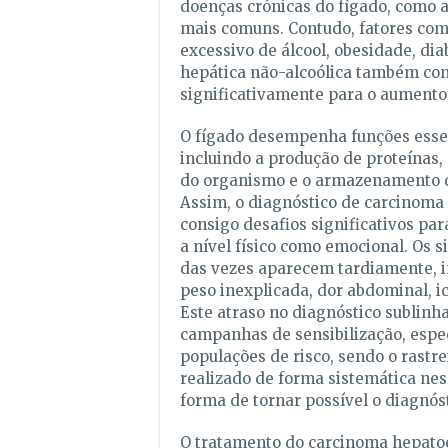
doenças crónicas do fígado, como a 
mais comuns. Contudo, fatores co
excessivo de álcool, obesidade, dia
hepática não-alcoólica também co
significativamente para o aumento 
O fígado desempenha funções essen
incluindo a produção de proteínas,
do organismo e o armazenamento d
Assim, o diagnóstico de carcinoma 
consigo desafios significativos par
a nível físico como emocional. Os 
das vezes aparecem tardiamente, i
peso inexplicada, dor abdominal, ic
Este atraso no diagnóstico sublinh
campanhas de sensibilização, esp
populações de risco, sendo o rastre
realizado de forma sistemática nes
forma de tornar possível o diagnós
O tratamento do carcinoma hepato