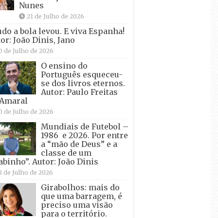
Nunes
21 de Julho de 2026
udo a bola levou. E viva Espanha!
or: João Dinis, Jano
0 de Julho de 2026
O ensino do
Português esqueceu-
se dos livros eternos.
Autor: Paulo Freitas
 Amaral
0 de Julho de 2026
Mundiais de Futebol –
1986 e 2026. Por entre
a “mão de Deus” e a
classe de um
abinho”. Autor: João Dinis
8 de Julho de 2026
Girabolhos: mais do
que uma barragem, é
preciso uma visão
para o território.