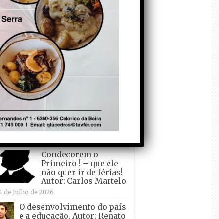
todo o mundo está a
crescer atrás de
Ronaldo. Autor: Paulo
itas do Amaral
 de Agosto de 2026
Falso crescimento…
Autor: Nuno Pereira
1 de Agosto de 2026
Tadei Pogacar vence o
“Tour” – A “Volta a
França em Bicicleta”
pela quinta vez! Autor:
o Dinis
7 de Julho de 2026
Condecorem o
Primeiro ! – que ele
não quer ir de férias!
Autor: Carlos Martelo
4 de Julho de 2026
O desenvolvimento do país
e a educação. Autor: Renato