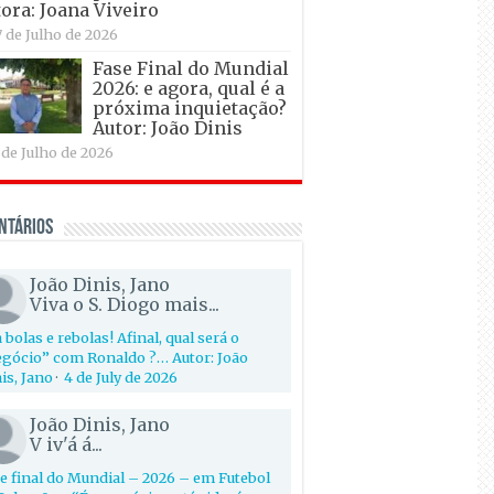
ora: Joana Viveiro
7 de Julho de 2026
Fase Final do Mundial
2026: e agora, qual é a
próxima inquietação?
Autor: João Dinis
 de Julho de 2026
ntários
João Dinis, Jano
Viva o S. Diogo mais...
 bolas e rebolas! Afinal, qual será o
gócio” com Ronaldo ?… Autor: João
is, Jano
·
4 de July de 2026
João Dinis, Jano
V iv'á á...
e final do Mundial – 2026 – em Futebol