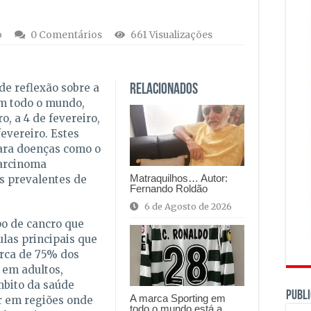
o
0 Comentários
661 Visualizações
e reflexão sobre a
Relacionados
m todo o mundo,
, a 4 de fevereiro,
fevereiro. Estes
para doenças como o
carcinoma
Matraquilhos… Autor:
s prevalentes de
Fernando Roldão
6 de Agosto de 2026
po de cancro que
ulas principais que
erca de 75% dos
 em adultos,
mbito da saúde
PUBLI
A marca Sporting em
r em regiões onde
todo o mundo está a