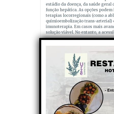
estádio da doença, da saúde geral 
função hepática. As opções podem in
terapias locorregionais (como a ab
quimioembolização trans-arterial)
imunoterapia. Em casos mais avanç
solução viável. No entanto, a acess
A vivência com um diagnóstico de 
desafiante. Para além das dificuld
tratamentos, os doentes enfrentam
seu bem-estar psicológico e social.
inclui médicos, enfermeiros, psicól
fundamental para melhorar a quali
No Dia Mundial do Cancro e no Dia 
importância de políticas de saúde
equitativo aos tratamentos e o apoi
datas lembram-nos da necessidade 
prevenção e educação, para que, j
devastador do cancro do fígado e