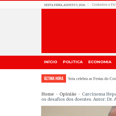
Contactos e Fi
SEXTA-FEIRA, AGOSTO 7, 2026
INÍCIO
POLITICA
ECONOMIA
Última Hora
GNR de Gouveia des
Home
-
Opinião
-
Carcinoma Hepat
os desafios dos doentes. Autor: Dr.