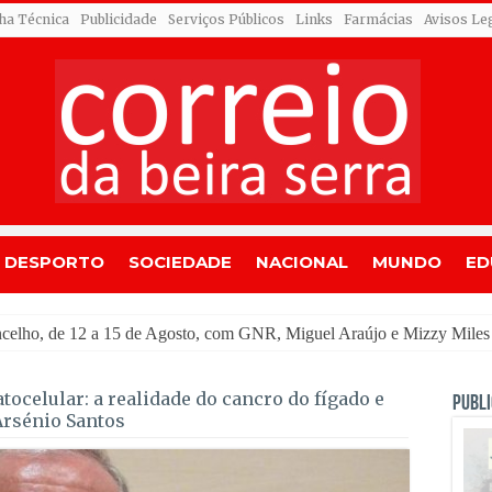
cha Técnica
Publicidade
Serviços Públicos
Links
Farmácias
Avisos Le
DESPORTO
SOCIEDADE
NACIONAL
MUNDO
ED
ocelular: a realidade do cancro do fígado e
PUBLI
 Arsénio Santos