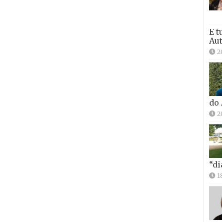
E t
Aut
2
do
2
“di
1