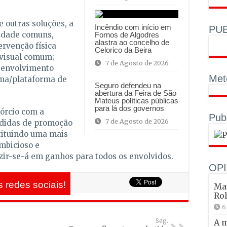
e outras soluções, a
Incêndio com início em
PUB
vidade comuns,
Fornos de Algodres
alastra ao concelho de
ervenção física
Celorico da Beira
visual comum;
7 de Agosto de 2026
esenvolvimento
Met
ema/plataforma de
Seguro defendeu na
abertura da Feira de São
Mateus políticas públicas
para lá dos governos
órcio com a
Pub
7 de Agosto de 2026
didas de promoção
tituindo uma mais-
mbicioso e
zir-se-á em ganhos para todos os envolvidos.
OPI
 redes sociais!
Mat
Ro
6
Seg.
A 