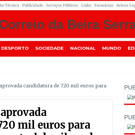
cha Técnica
Publicidade
Serviços Públicos
Links
Farmácias
Avisos Le
DESPORTO
SOCIEDADE
NACIONAL
MUNDO
ED
Algodres entr
 aprovada candidatura de 720 mil euros para
PUB
: aprovada
PUB
720 mil euros para