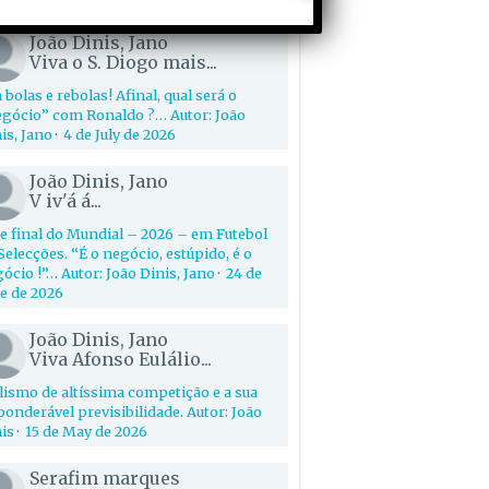
João Dinis, Jano
Viva o S. Diogo mais...
 bolas e rebolas! Afinal, qual será o
gócio” com Ronaldo ?… Autor: João
is, Jano
·
4 de July de 2026
João Dinis, Jano
V iv'á á...
e final do Mundial – 2026 – em Futebol
Selecções. “É o negócio, estúpido, é o
ócio !”… Autor: João Dinis, Jano
·
24 de
e de 2026
João Dinis, Jano
Viva Afonso Eulálio...
lismo de altíssima competição e a sua
onderável previsibilidade. Autor: João
is
·
15 de May de 2026
Serafim marques