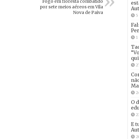
Fogo em floresta combatido
est
por sete meios aéreos em Vila
Aut
Nova de Paiva
5
Fal
Per
1
Tad
“Vo
qui
2
Con
não
Ma
2
O d
edu
2
E t
Aut
2