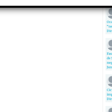
Ora
“ne
Din
Fas
de 
neg
Jun
Cic
imp
Din