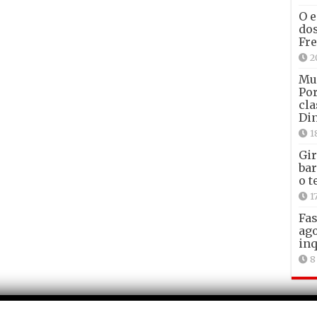
O e
dos
Fre
2
Mun
Por
cla
Din
1
Gir
bar
o t
1
Fas
ago
inq
8
Com