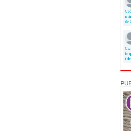
Cró
min
de 
Cic
imp
Din
PUB