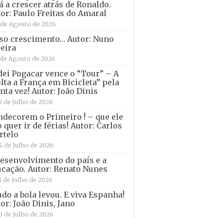
á a crescer atrás de Ronaldo.
or: Paulo Freitas do Amaral
 de Agosto de 2026
so crescimento… Autor: Nuno
eira
 de Agosto de 2026
ei Pogacar vence o “Tour” – A
lta a França em Bicicleta” pela
nta vez! Autor: João Dinis
7 de Julho de 2026
decorem o Primeiro ! – que ele
 quer ir de férias! Autor: Carlos
rtelo
4 de Julho de 2026
esenvolvimento do país e a
cação. Autor: Renato Nunes
1 de Julho de 2026
udo a bola levou. E viva Espanha!
or: João Dinis, Jano
0 de Julho de 2026