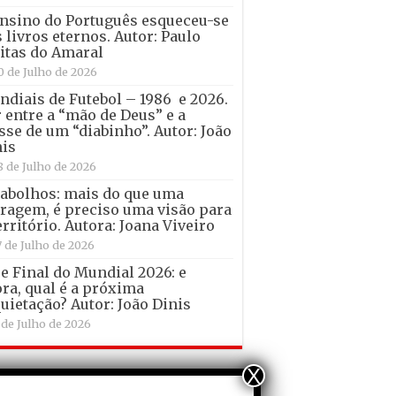
nsino do Português esqueceu-se
 livros eternos. Autor: Paulo
itas do Amaral
0 de Julho de 2026
diais de Futebol – 1986 e 2026.
 entre a “mão de Deus” e a
sse de um “diabinho”. Autor: João
is
8 de Julho de 2026
abolhos: mais do que uma
ragem, é preciso uma visão para
erritório. Autora: Joana Viveiro
7 de Julho de 2026
e Final do Mundial 2026: e
ra, qual é a próxima
uietação? Autor: João Dinis
 de Julho de 2026
X
entários