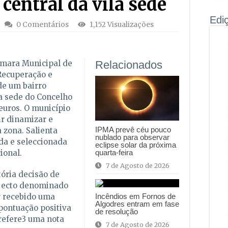
 central da vila sede
Edi
0 Comentários
1,152 Visualizações
âmara Municipal de
Relacionados
Recuperação e
de um bairro
na sede do Concelho
euros. O município
ir dinamizar e
IPMA prevê céu pouco
a zona. Salienta
nublado para observar
da e seleccionada
eclipse solar da próxima
quarta-feira
ional.
7 de Agosto de 2026
tória decisão de
ojecto denominado
Incêndios em Fornos de
er recebido uma
Algodres entram em fase
 pontuação positiva
de resolução
 refere3 uma nota
7 de Agosto de 2026