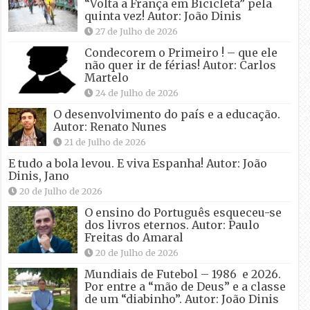
“Volta a França em Bicicleta” pela
quinta vez! Autor: João Dinis
27 de Julho de 2026
Condecorem o Primeiro ! – que ele
não quer ir de férias! Autor: Carlos
Martelo
24 de Julho de 2026
O desenvolvimento do país e a educação.
Autor: Renato Nunes
21 de Julho de 2026
E tudo a bola levou. E viva Espanha! Autor: João
Dinis, Jano
20 de Julho de 2026
O ensino do Português esqueceu-se
dos livros eternos. Autor: Paulo
Freitas do Amaral
20 de Julho de 2026
Mundiais de Futebol – 1986 e 2026.
Por entre a “mão de Deus” e a classe
de um “diabinho”. Autor: João Dinis