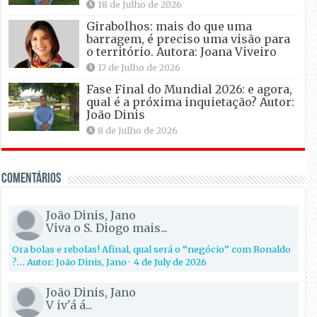
18 de Julho de 2026
Girabolhos: mais do que uma
barragem, é preciso uma visão para
o território. Autora: Joana Viveiro
17 de Julho de 2026
Fase Final do Mundial 2026: e agora,
qual é a próxima inquietação? Autor:
João Dinis
8 de Julho de 2026
Comentários
João Dinis, Jano
Viva o S. Diogo mais...
Ora bolas e rebolas! Afinal, qual será o “negócio” com Ronaldo
?… Autor: João Dinis, Jano
·
4 de July de 2026
João Dinis, Jano
V iv'á á...