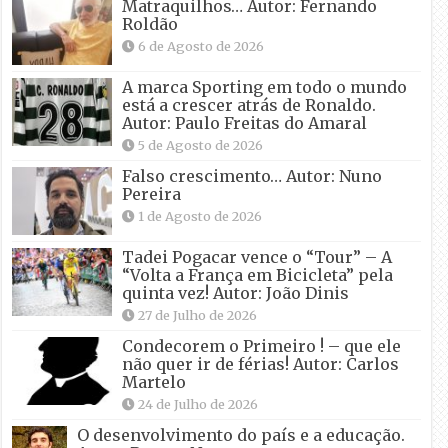
Matraquilhos… Autor: Fernando
Roldão
6 de Agosto de 2026
A marca Sporting em todo o mundo
está a crescer atrás de Ronaldo.
Autor: Paulo Freitas do Amaral
5 de Agosto de 2026
Falso crescimento… Autor: Nuno
Pereira
1 de Agosto de 2026
Tadei Pogacar vence o “Tour” – A
“Volta a França em Bicicleta” pela
quinta vez! Autor: João Dinis
27 de Julho de 2026
Condecorem o Primeiro ! – que ele
não quer ir de férias! Autor: Carlos
Martelo
24 de Julho de 2026
O desenvolvimento do país e a educação.