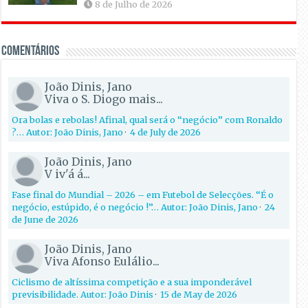
8 de Julho de 2026
Comentários
João Dinis, Jano
Viva o S. Diogo mais...
Ora bolas e rebolas! Afinal, qual será o “negócio” com Ronaldo
?… Autor: João Dinis, Jano
·
4 de July de 2026
João Dinis, Jano
V iv'á á...
Fase final do Mundial – 2026 – em Futebol de Selecções. “É o
negócio, estúpido, é o negócio !”… Autor: João Dinis, Jano
·
24
de June de 2026
João Dinis, Jano
Viva Afonso Eulálio...
Ciclismo de altíssima competição e a sua imponderável
previsibilidade. Autor: João Dinis
·
15 de May de 2026