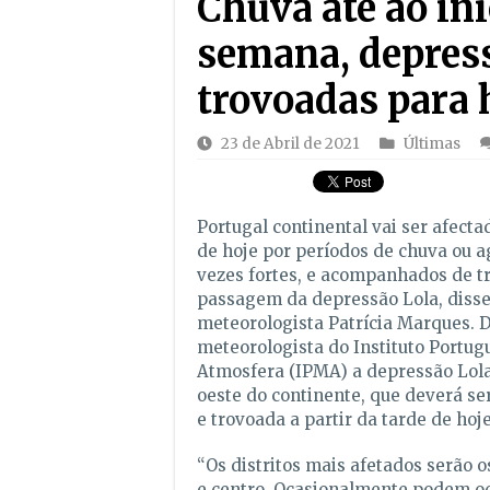
Chuva até ao in
semana, depress
trovoadas para 
23 de Abril de 2021
Últimas
Portugal continental vai ser afectad
de hoje por períodos de chuva ou a
vezes fortes, e acompanhados de t
passagem da depressão Lola, disse
meteorologista Patrícia Marques. 
meteorologista do Instituto Portug
Atmosfera (IPMA) a depressão Lola
oeste do continente, que deverá se
e trovoada a partir da tarde de ho
“Os distritos mais afetados serão o
e centro. Ocasionalmente podem oc