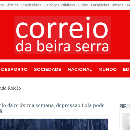
cha Técnica
Publicidade
Serviços Públicos
Links
Farmácias
Avisos Le
DESPORTO
SOCIEDADE
NACIONAL
MUNDO
ED
ício da próxima semana, depressão Lola pode
PUBLI
ã