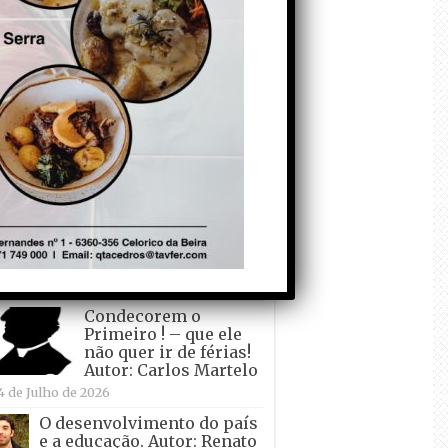
todo o mundo está a
crescer atrás de
Ronaldo. Autor: Paulo
itas do Amaral
 de Agosto de 2026
Falso crescimento…
Autor: Nuno Pereira
1 de Agosto de 2026
Tadei Pogacar vence o
“Tour” – A “Volta a
França em Bicicleta”
pela quinta vez! Autor:
o Dinis
7 de Julho de 2026
Condecorem o
Primeiro ! – que ele
não quer ir de férias!
Autor: Carlos Martelo
4 de Julho de 2026
O desenvolvimento do país
e a educação. Autor: Renato