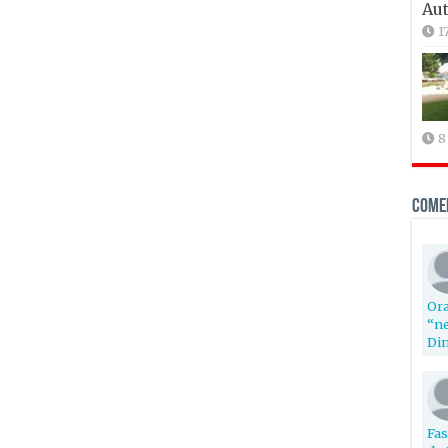
Aut
1
8
Come
Ora
“ne
Din
Fas