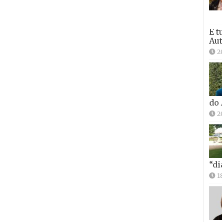
E t
Aut
2
do
2
“di
1