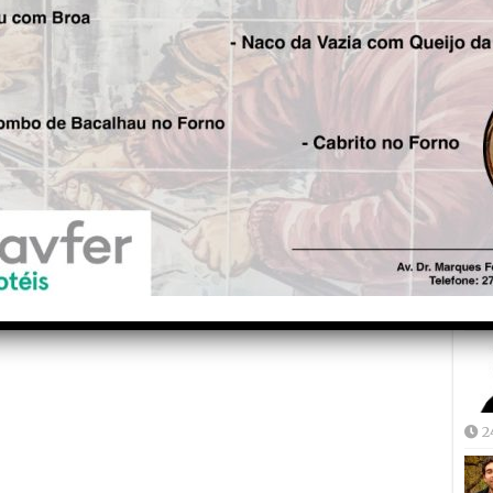
Fre
5
Joã
2
2