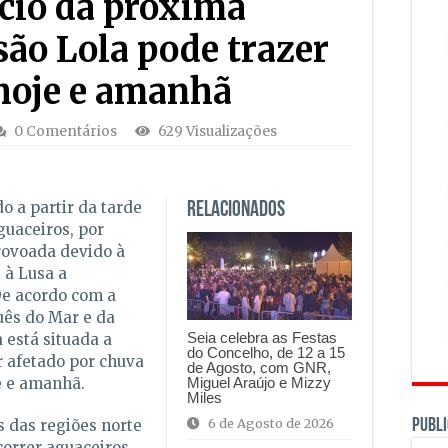
ício da próxima
ão Lola pode trazer
hoje e amanhã
0 Comentários
629 Visualizações
o a partir da tarde
Relacionados
guaceiros, por
rovoada devido à
 à Lusa a
De acordo com a
uês do Mar e da
Seia celebra as Festas
 está situada a
do Concelho, de 12 a 15
r afetado por chuva
de Agosto, com GNR,
Miguel Araújo e Mizzy
je e amanhã.
Miles
6 de Agosto de 2026
PUBLI
s das regiões norte
orrer aguaceiros