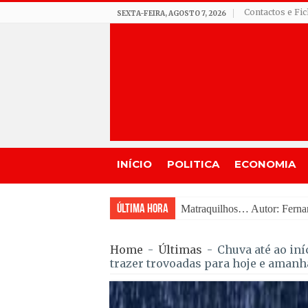
Contactos e Fi
SEXTA-FEIRA, AGOSTO 7, 2026
INÍCIO
POLITICA
ECONOMIA
Última Hora
APA esclarece regras e per
Home
-
Últimas
-
Chuva até ao in
trazer trovoadas para hoje e amanh