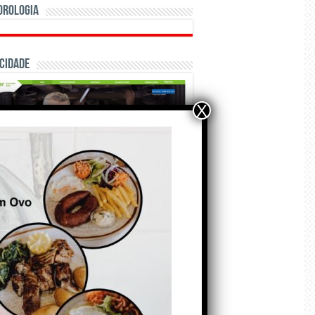
orologia
cidade
X
ÃO E CRÓNICAS
Matraquilhos… Autor:
Fernando Roldão
6 de Agosto de 2026
A marca Sporting em