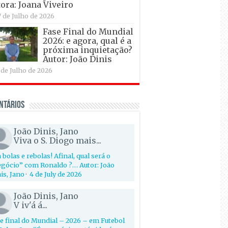
ora: Joana Viveiro
7 de Julho de 2026
Fase Final do Mundial
2026: e agora, qual é a
próxima inquietação?
Autor: João Dinis
 de Julho de 2026
ntários
João Dinis, Jano
Viva o S. Diogo mais...
 bolas e rebolas! Afinal, qual será o
gócio” com Ronaldo ?… Autor: João
is, Jano
·
4 de July de 2026
João Dinis, Jano
V iv'á á...
e final do Mundial – 2026 – em Futebol