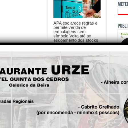
Mete
APA esclarece regras e
Publi
permite venda de
embalagens sem
símbolo Volta até ao
escoamento dos stocks
6 de Agosto de 2026
is!
Seg.
OPINI
Um dúzia de anos depois,
regressa a ligação
ferroviária entre a Guarda e
Covilhã