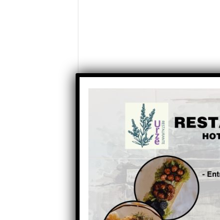
Partilhe com os seus amigos nas redes socia
Anterior
Devassa após devassa do Rio
Seia e do Rio Mondego, “a
culpa não pode morrer
solteira”: Autor: João Dinis