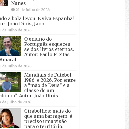
Nunes
21 de Julho de 2026
udo a bola levou. E viva Espanha!
or: João Dinis, Jano
0 de Julho de 2026
O ensino do
Português esqueceu-
se dos livros eternos.
Autor: Paulo Freitas
 Amaral
0 de Julho de 2026
Mundiais de Futebol –
1986 e 2026. Por entre
a “mão de Deus” e a
classe de um
abinho”. Autor: João Dinis
8 de Julho de 2026
Girabolhos: mais do
que uma barragem, é
preciso uma visão
para o território.