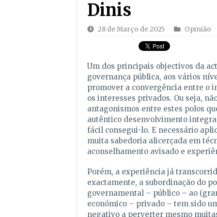
Dinis
28 de Março de 2025
Opinião
Um dos principais objectivos da ac
governança pública, aos vários níve
promover a convergência entre o in
os interesses privados. Ou seja, nã
antagonismos entre estes polos qu
autêntico desenvolvimento integra
fácil consegui-lo. E necessário apli
muita sabedoria alicerçada em téc
aconselhamento avisado e experiên
Porém, a experiência já transcorrid
exactamente, a subordinação do pod
governamental – público – ao (gra
económico – privado – tem sido um
negativo a perverter mesmo muita