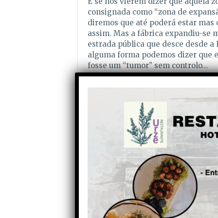
E se nos vierem dizer que aquela z
consignada como “zona de expansão
diremos que até poderá estar mas 
assim. Mas a fábrica expandiu-se m
estrada pública que desce desde a 
alguma forma podemos dizer que es
fosse um “tumor” sem controlo…
E também afirmamos que tudo aqui
grande multinacional, não é autom
do Hospital
Parque de painéis solares fotovo
Vale do Alva será outro caso de 
Municipal.
É muito recente a aprovação em se
absoluta do PS, de um grande Parque
pela mesma empresa agora na vert
Alva mais ou menos por cima de Cal
mais não faz do que alinhar com a 