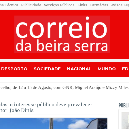
cha Técnica
Publicidade
Serviços Públicos
Links
Farmácias
Avisos Le
DESPORTO
SOCIEDADE
NACIONAL
MUNDO
ED
as, o interesse público deve prevalecer
PUBLI
tor: João Dinis