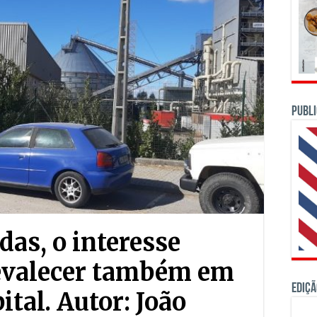
PUBLI
das, o interesse
revalecer também em
Ediçã
ital. Autor: João