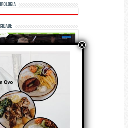
orologia
cidade
X
ÃO E CRÓNICAS
Matraquilhos… Autor:
Fernando Roldão
6 de Agosto de 2026
A marca Sporting em