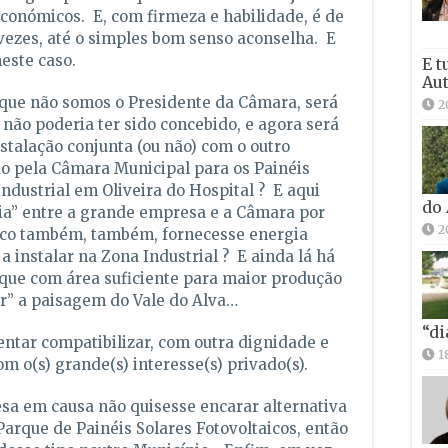
económicos. E, com firmeza e habilidade, é de
 vezes, até o simples bom senso aconselha. E
neste caso.
E t
Aut
que não somos o Presidente da Câmara, será
2
 não poderia ter sido concebido, e agora será
stalação conjunta (ou não) com o outro
o pela Câmara Municipal para os Painéis
Industrial em Oliveira do Hospital ? E aqui
do
eria” entre a grande empresa e a Câmara por
2
ico também, também, fornecesse energia
 a instalar na Zona Industrial ? E ainda lá há
rque com área suficiente para maior produção
ir” a paisagem do Vale do Alva…
“di
entar compatibilizar, com outra dignidade e
1
om o(s) grande(s) interesse(s) privado(s).
esa em causa não quisesse encarar alternativa
Parque de Painéis Solares Fotovoltaicos, então