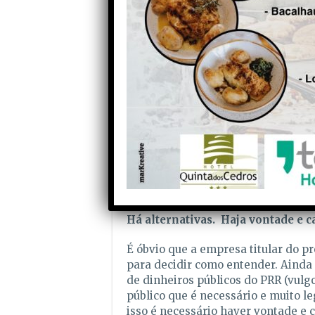
vários governos.
Ora, e venha lá quem vier contar-no
por vários hectares, alguns milhar
lá Árvores daquelas ditas “autóct
em causa… Já dissemos, e repetimos
produzir “luz”, afinal vêm é “escu
acordo com isso !
A este propósito, chega mesmo a s
das declarações muito recentement
maioria partidária se viu forçada a
justificações sobre a aprovação de
Há alternativas. Haja vontade e c
É óbvio que a empresa titular do pr
para decidir como entender. Ainda
de dinheiros públicos do PRR (vulgo
público que é necessário e muito l
isso é necessário haver vontade e 