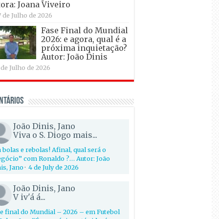
ora: Joana Viveiro
7 de Julho de 2026
Fase Final do Mundial
2026: e agora, qual é a
próxima inquietação?
Autor: João Dinis
 de Julho de 2026
ntários
João Dinis, Jano
Viva o S. Diogo mais...
 bolas e rebolas! Afinal, qual será o
gócio” com Ronaldo ?… Autor: João
is, Jano
·
4 de July de 2026
João Dinis, Jano
V iv'á á...
e final do Mundial – 2026 – em Futebol