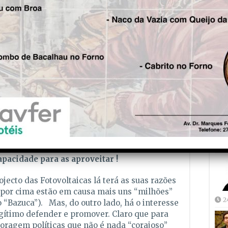
s “estórias” de embalar incautos, “plantar”
Fre
es de Painéis Solares nunca será como plantar
5
ones” como houve e ainda vai havendo na zona
, que esses Painéis Solares destinados a
recer” o belo Vale do Alva… Nós não estamos de
er pura propaganda à dita empresa, algumas
e divulgadas pela Câmara Municipal cuja
 vir a público dar algumas pretensas
Joã
ste projecto das Fotovoltaicas. Enfim…
2
apacidade para as aproveitar !
ojecto das Fotovoltaicas lá terá as suas razões
 por cima estão em causa mais uns “milhões”
2
 “Bazuca”). Mas, do outro lado, há o interesse
egítimo defender e promover. Claro que para
coragem políticas que não é nada “corajoso”