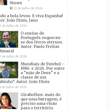
Nunes
21 de Julho de 2026
udo a bola levou. E viva Espanha!
or: João Dinis, Jano
0 de Julho de 2026
O ensino do
Português esqueceu-
se dos livros eternos.
Autor: Paulo Freitas
 Amaral
0 de Julho de 2026
Mundiais de Futebol –
1986 e 2026. Por entre
a “mão de Deus” e a
classe de um
abinho”. Autor: João Dinis
8 de Julho de 2026
Girabolhos: mais do
que uma barragem, é
preciso uma visão
para o território.