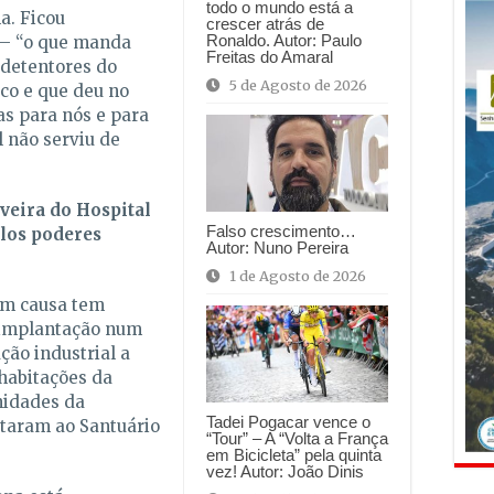
todo o mundo está a
a. Ficou
crescer atrás de
Ronaldo. Autor: Paulo
o – “o que manda
Freitas do Amaral
-detentores do
5 de Agosto de 2026
co e que deu no
s para nós e para
l não serviu de
veira do Hospital
Falso crescimento…
elos poderes
Autor: Nuno Pereira
1 de Agosto de 2026
em causa tem
 implantação num
ção industrial a
habitações da
nidades da
Tadei Pogacar vence o
taram ao Santuário
“Tour” – A “Volta a França
em Bicicleta” pela quinta
vez! Autor: João Dinis