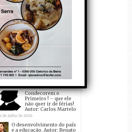
todo o mundo está a
crescer atrás de
Ronaldo. Autor: Paulo
itas do Amaral
 de Agosto de 2026
Falso crescimento…
Autor: Nuno Pereira
1 de Agosto de 2026
Tadei Pogacar vence o
“Tour” – A “Volta a
França em Bicicleta”
pela quinta vez! Autor:
o Dinis
7 de Julho de 2026
Condecorem o
Primeiro ! – que ele
não quer ir de férias!
Autor: Carlos Martelo
4 de Julho de 2026
O desenvolvimento do país
e a educação. Autor: Renato