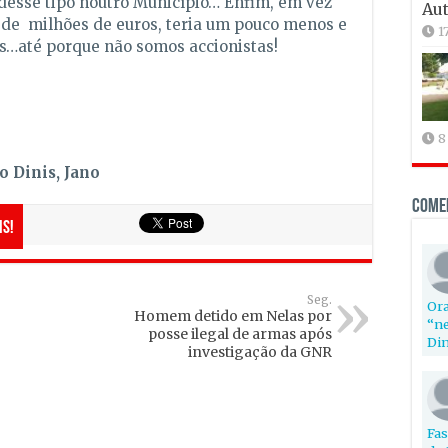
desse tipo noutro Município… Enfim, em vez
Aut
 de milhões de euros, teria um pouco menos e
1
ós…até porque não somos accionistas!
8
o Dinis, Jano
Come
is!
Seg.
Ora
Homem detido em Nelas por
“ne
posse ilegal de armas após
Din
investigação da GNR
Fas