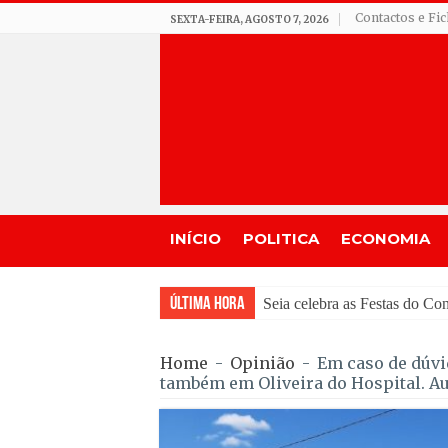
Contactos e Fi
SEXTA-FEIRA, AGOSTO 7, 2026
INÍCIO
POLITICA
ECONOMIA
Última Hora
GNR de Gouveia des
Home
-
Opinião
-
Em caso de dúvid
também em Oliveira do Hospital. Au