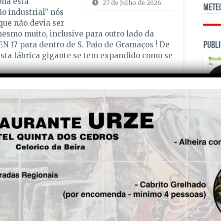
ona está
27 de Julho de 2026
Mete
 industrial” nós
que não devia ser
esmo muito, inclusive para outro lado da
EN 17 para dentro de S. Paio de Gramaços ! De
Publi
ta fábrica gigante se tem expandido como se
lo que for bom para essa empresa, que é uma
aticamente bom para o município de Oliveira
ltaicos a instalar pela mesma empresa no
erro grave praticado também pela Câmara
OPINI
ssão de Câmara Municipal pela maioria
 de Painéis Solares Fotovoltaicos a instalar
ente que desce para a margem direita do Rio
das de S. Paulo. Aliás, a Câmara Municipal
política de permissivas autorizações saídas de