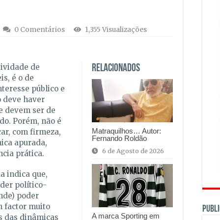
0 Comentários
1,355 Visualizações
tividade de
Relacionados
is, é o de
teresse público e
o deve haver
e devem ser de
do. Porém, não é
Matraquilhos… Autor:
car, com firmeza,
Fernando Roldão
nica apurada,
6 de Agosto de 2026
cia prática.
a indica que,
er político-
nde) poder
 factor muito
PUBLI
A marca Sporting em
s das dinâmicas