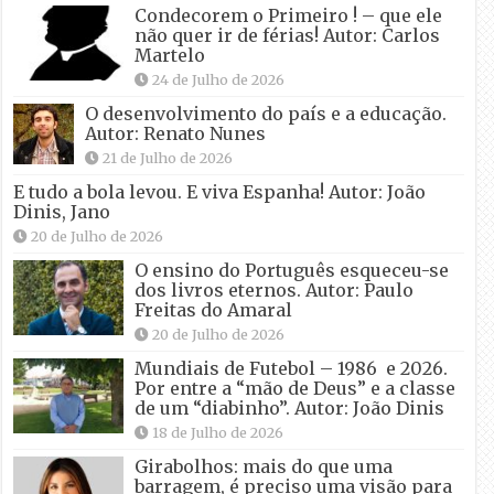
Condecorem o Primeiro ! – que ele
não quer ir de férias! Autor: Carlos
Martelo
24 de Julho de 2026
O desenvolvimento do país e a educação.
Autor: Renato Nunes
21 de Julho de 2026
E tudo a bola levou. E viva Espanha! Autor: João
Dinis, Jano
20 de Julho de 2026
O ensino do Português esqueceu-se
dos livros eternos. Autor: Paulo
Freitas do Amaral
20 de Julho de 2026
Mundiais de Futebol – 1986 e 2026.
Por entre a “mão de Deus” e a classe
de um “diabinho”. Autor: João Dinis
18 de Julho de 2026
Girabolhos: mais do que uma
barragem, é preciso uma visão para