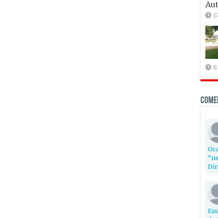
Aut
1
8
Come
Ora
“ne
Din
Fas