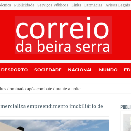
Técnica
Publicidade
Serviços Públicos
Links
Farmácias
Avisos Legais
DESPORTO
SOCIEDADE
NACIONAL
MUNDO
ED
mercializa empreendimento imobiliário de
PUBLI
l