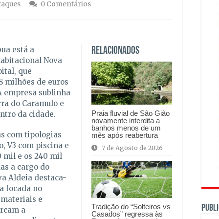
taques
0 Comentários
bua está a
Relacionados
abitacional Nova
ital, que
8 milhões de euros
 A empresa sublinha
rra do Caramulo e
Praia fluvial de São Gião
ntro da cidade.
novamente interdita a
banhos menos de um
as com tipologias
mês após reabertura
o, V3 com piscina e
7 de Agosto de 2026
 mil e os 240 mil
as a cargo do
a Aldeia destaca-
a focada no
 materiais e
Tradição do “Solteiros vs
PUBLI
arcam a
Casados” regressa às