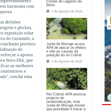
o empreendimento
Festas de Lagares da
Beira
r em harmonia com
5 de Agosto de 2026
mpresa.
em divisões
aragem e piscina,
e exposição solar
rra do Caramulo, a
 conclusão prevista
Junta de Meruge acusa
APA de atacar os efeitos
alização do
e não as causas da
eforçar a aposta
poluição do rio Cobral
bra Nova ERA, que
5 de Agosto de 2026
ificar as melhores
construtores e
aís”, conclui uma
Rio Cobral: APA anuncia
projecto de
renaturalização, mas
Junta de Meruge insiste
que prioridade é travar a