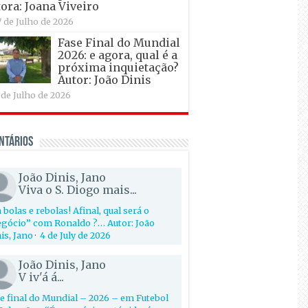
ora: Joana Viveiro
7 de Julho de 2026
Fase Final do Mundial
2026: e agora, qual é a
próxima inquietação?
Autor: João Dinis
 de Julho de 2026
ntários
João Dinis, Jano
Viva o S. Diogo mais...
 bolas e rebolas! Afinal, qual será o
gócio” com Ronaldo ?… Autor: João
is, Jano
·
4 de July de 2026
João Dinis, Jano
V iv'á á...
e final do Mundial – 2026 – em Futebol