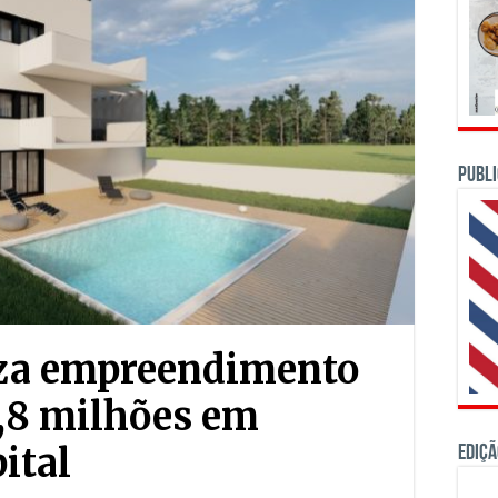
PUBLI
za empreendimento
5,8 milhões em
ital
Ediçã