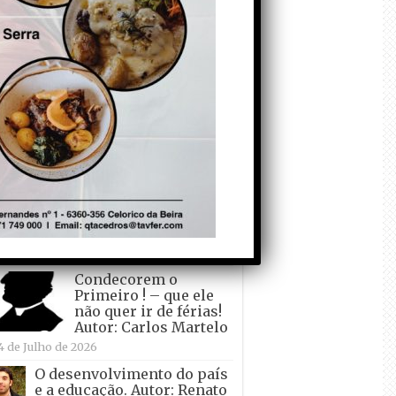
todo o mundo está a
crescer atrás de
Ronaldo. Autor: Paulo
itas do Amaral
 de Agosto de 2026
Falso crescimento…
Autor: Nuno Pereira
1 de Agosto de 2026
Tadei Pogacar vence o
“Tour” – A “Volta a
França em Bicicleta”
pela quinta vez! Autor:
o Dinis
7 de Julho de 2026
Condecorem o
Primeiro ! – que ele
não quer ir de férias!
Autor: Carlos Martelo
4 de Julho de 2026
O desenvolvimento do país
e a educação. Autor: Renato