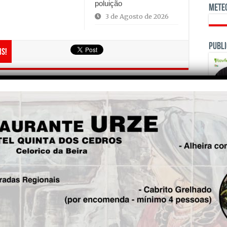
poluição
Mete
3 de Agosto de 2026
Publi
is!
Seg.
Jovem universitária Carla
Martins é mandatária da
Juventude do Juntos Pela
Nossa Terra na corrida à
Câmara de Seia
OPINI