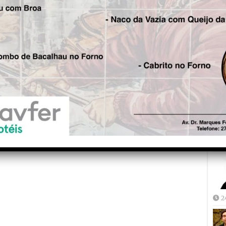
Fre
5
Joã
2
2