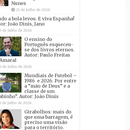
Nunes
21 de Julho de 2026
udo a bola levou. E viva Espanha!
or: João Dinis, Jano
0 de Julho de 2026
O ensino do
Português esqueceu-
se dos livros eternos.
Autor: Paulo Freitas
 Amaral
0 de Julho de 2026
Mundiais de Futebol –
1986 e 2026. Por entre
a “mão de Deus” e a
classe de um
abinho”. Autor: João Dinis
8 de Julho de 2026
Girabolhos: mais do
que uma barragem, é
preciso uma visão
para o território.