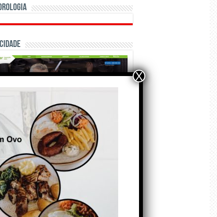
orologia
cidade
X
ÃO E CRÓNICAS
Matraquilhos… Autor:
Fernando Roldão
6 de Agosto de 2026
A marca Sporting em