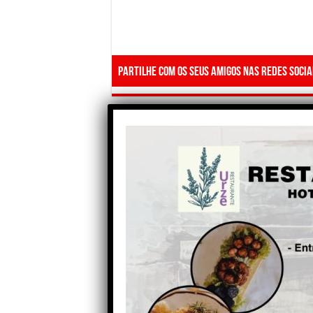
Partilhe com os seus amigos nas redes socia
Anterior
Vasos e ciprestes roubados
na Freguesia de Avô