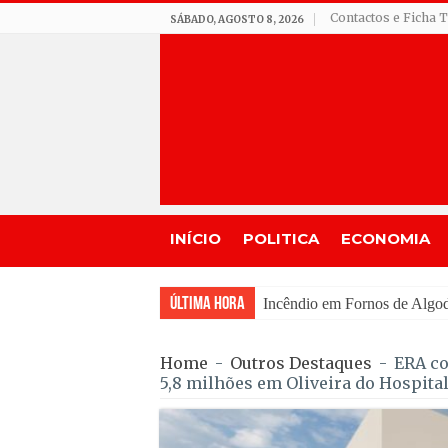
Contactos e Ficha 
SÁBADO, AGOSTO 8, 2026
INÍCIO
POLITICA
ECONOMIA
Última Hora
Seia assinala cent
Home
-
Outros Destaques
-
ERA co
5,8 milhões em Oliveira do Hospita