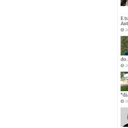
E t
Aut
2
do
2
“di
1