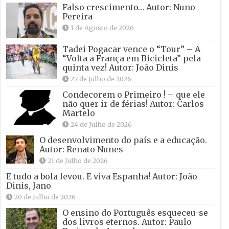
Falso crescimento… Autor: Nuno
Pereira
1 de Agosto de 2026
Tadei Pogacar vence o “Tour” – A
“Volta a França em Bicicleta” pela
quinta vez! Autor: João Dinis
27 de Julho de 2026
Condecorem o Primeiro ! – que ele
não quer ir de férias! Autor: Carlos
Martelo
24 de Julho de 2026
O desenvolvimento do país e a educação.
Autor: Renato Nunes
21 de Julho de 2026
E tudo a bola levou. E viva Espanha! Autor: João
Dinis, Jano
20 de Julho de 2026
O ensino do Português esqueceu-se
dos livros eternos. Autor: Paulo