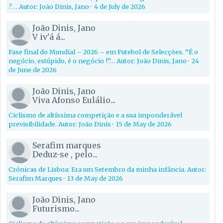
?… Autor: João Dinis, Jano
·
4 de July de 2026
João Dinis, Jano
V iv'á á...
Fase final do Mundial – 2026 – em Futebol de Selecções. “É o
negócio, estúpido, é o negócio !”… Autor: João Dinis, Jano
·
24
de June de 2026
João Dinis, Jano
Viva Afonso Eulálio...
Ciclismo de altíssima competição e a sua imponderável
previsibilidade. Autor: João Dinis
·
15 de May de 2026
Serafim marques
Deduz-se , pelo...
Crónicas de Lisboa: Era um Setembro da minha infância. Autor:
Serafim Marques
·
13 de May de 2026
João Dinis, Jano
Futurismo...