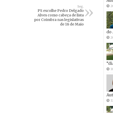
Aut
2
Seg.
PS escolhe Pedro Delgado
Alves como cabeça de lista
por Coimbra nas legislativas
de 18 de Maio
do
2
“di
1
Aut
1