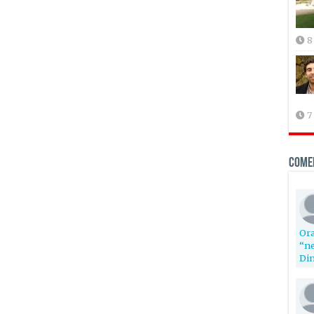
8
7
Come
Ora
“ne
Din