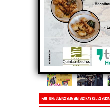
promovendo degustações de produto
contará ainda com animação varia
cantora popular Rosinha.
Mais do que uma mostra gastronómi
identidade de Fornotelheiro e valo
cultura e economia local. Com o cr
reconhece que um dia já é pouco pa
ano, poderá passar para dois dias.
uma pequena estrutura como é a nos
Partilhe com os seus amigos nas redes socia