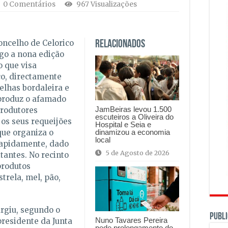
0 Comentários
967 Visualizações
oncelho de Celorico
Relacionados
go a nona edição
o que visa
o, directamente
velhas bordaleira e
produz o afamado
JamBeiras levou 1.500
produtores
escuteiros a Oliveira do
 os seus requeijões
Hospital e Seia e
dinamizou a economia
que organiza o
local
rapidamente, dado
5 de Agosto de 2026
tantes. No recinto
produtos
trela, mel, pão,
urgiu, segundo o
PUBLI
Nuno Tavares Pereira
presidente da Junta
pede prolongamento do