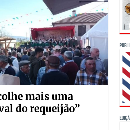
PUBLI
acolhe mais uma
val do requeijão”
Ediçã