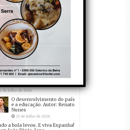
Falso crescimento…
Autor: Nuno Pereira
1 de Agosto de 2026
Tadei Pogacar vence o
“Tour” – A “Volta a
França em Bicicleta”
pela quinta vez! Autor:
o Dinis
7 de Julho de 2026
Condecorem o
Primeiro ! – que ele
não quer ir de férias!
Autor: Carlos Martelo
4 de Julho de 2026
O desenvolvimento do país
e a educação. Autor: Renato
Nunes
21 de Julho de 2026
udo a bola levou. E viva Espanha!