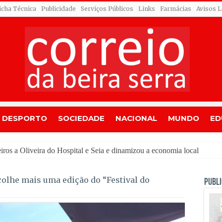
icha Técnica
Publicidade
Serviços Públicos
Links
Farmácias
Avisos L
DESPORTO
SOCIEDADE
NACIONAL
MUNDO
ED
colhe mais uma edição do “Festival do
PUBLI