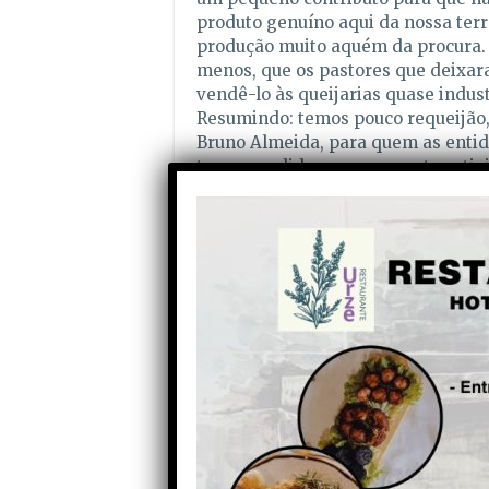
produto genuíno aqui da nossa ter
produção muito aquém da procura.
menos, que os pastores que deixar
vendê-lo às queijarias quase indust
Resumindo: temos pouco requeijão,
Bruno Almeida, para quem as entid
tomar medidas para que esta activ
importante para a economia local e
uma qualidade ímpar.
Para além da venda e degustação de 
actividades. Uma das mais procura
conta com 300 elementos inscritos (
tem um percurso que leva os camin
ovelhas, com paragem, este ano, na
requeijão e queijo.
O evento inclui ainda um concurso d
obrigatório. As iguarias podem se
avaliação. A Escola Superior de Ho