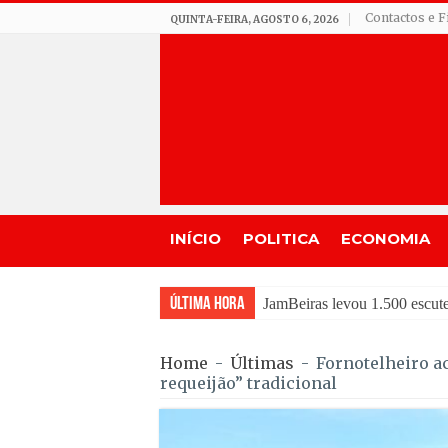
Contactos e F
QUINTA-FEIRA, AGOSTO 6, 2026
INÍCIO
POLITICA
ECONOMIA
Última Hora
Tradição do “Solteiros vs C
Home
-
Últimas
-
Fornotelheiro a
requeijão” tradicional