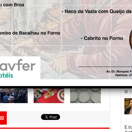
s confeccionados com requeijão. O festival
da, culminando com um espectáculo da
ca, o Festival do Requeijão reafirma a
riza a tradição de um produto que faz parte da
escimento dos últimos anos, Bruno Almeida
ra este evento e acredita que, no próximo
Joã
 “Mas temos sempre a limitação logística de
sa Junta de Freguesia”, conclui.
2
2
is!
E t