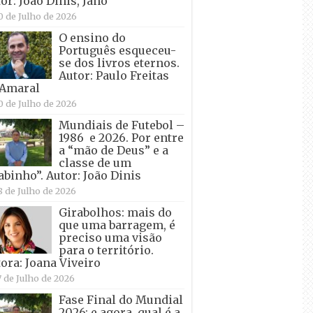
or: João Dinis, Jano
0 de Julho de 2026
O ensino do
Português esqueceu-
se dos livros eternos.
Autor: Paulo Freitas
 Amaral
0 de Julho de 2026
Mundiais de Futebol –
1986 e 2026. Por entre
a “mão de Deus” e a
classe de um
abinho”. Autor: João Dinis
8 de Julho de 2026
Girabolhos: mais do
que uma barragem, é
preciso uma visão
para o território.
ora: Joana Viveiro
7 de Julho de 2026
Fase Final do Mundial
2026: e agora, qual é a