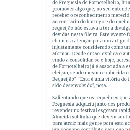
de Freguesia de Fornotelheiro, Bru
promover algo que, no seu entender
receber o reconhecimento merecid
ao contrário do borrego e do queijo 
requeijão não estava a ter a divulg
devidas nesta fileira. Este evento f
chamar a atenção para um artigo d
injustamente considerado como um 
afirmou. Desde então, explica o aut
vindo a consolidar-se e hoje, acres
de Fornotelheiro já é associada a e
eleição, sendo mesmo conhecida co
Requeijão”. “Esta é uma vitória do 
sido desenvolvido”, nota.
Salientando que os requeijões que 
Freguesia adquiriu junto dos produ
revender no festival esgotam rapi
Almeida sublinha que devem ser 
para atrair mais gente para esta ac
um pequeno contributo para que n