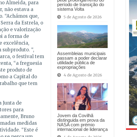
no Almeida, para
período de transição do
sistema Volta
, não estava a
o. “Achámos que,
5 de Agosto de 2026
Serra da Estrela, o
ação e valorização
oi a forma de
e excelência,
subproduto. “,
Assembleias municipais
arca, o festival tem
passam a poder declarar
utilidade pública de
centa, “a freguesia
expropriações
ste produto de
4 de Agosto de 2026
mo a Capital do
trabalho que tem
a Junta de
tores para
Jovem da Covilhã
damente, Bruno
distinguida em prova da
tomadas medidas
NASA com prémio
internacional de liderança
tividade. “Este é
ão se perca um