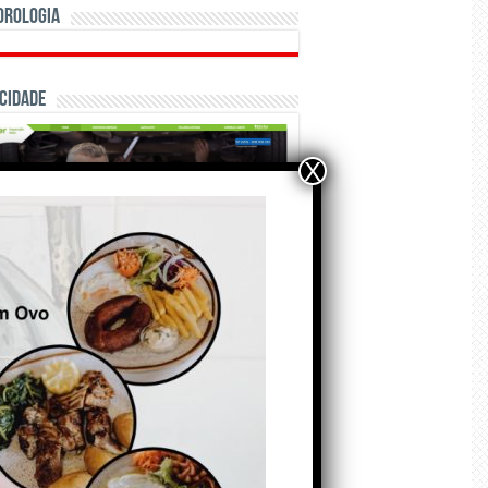
orologia
cidade
X
ÃO E CRÓNICAS
A marca Sporting em
todo o mundo está a
crescer atrás de
Ronaldo. Autor: Paulo
itas do Amaral
 de Agosto de 2026