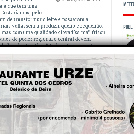
4 de Agosto de 2026
Mete
ra e que tem uma
 Gostaríamos, pelo
am de transformar o leite e passaram a
riais voltassem a produzir queijo e requeijão.
Publi
 mas com uma qualidade elevadíssima”, frisou
ades de poder regional e central devem
idade seja atractiva. “Seria extremamente
 para preservar produtos tradicionais e de
produtos locais, o festival inclui diversas
das é a caminhada Rota do Requeijão, que
as inscrições encerraram na terça-feira), e
hantes pelos territórios onde pastam as
OPINI
 queijaria Quinta da Moita para uma prova de
e bolos, no qual o requeijão é ingrediente
r entregues até às 15h00 de domingo para
Fre
telaria de Seia também marcará presença,
5