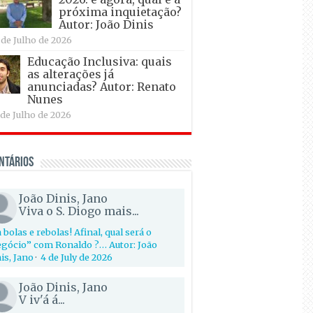
próxima inquietação?
Autor: João Dinis
 de Julho de 2026
Educação Inclusiva: quais
as alterações já
anunciadas? Autor: Renato
Nunes
 de Julho de 2026
ntários
João Dinis, Jano
Viva o S. Diogo mais...
 bolas e rebolas! Afinal, qual será o
gócio” com Ronaldo ?… Autor: João
is, Jano
·
4 de July de 2026
João Dinis, Jano
V iv'á á...