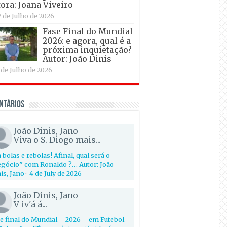
ora: Joana Viveiro
7 de Julho de 2026
Fase Final do Mundial
2026: e agora, qual é a
próxima inquietação?
Autor: João Dinis
 de Julho de 2026
ntários
João Dinis, Jano
Viva o S. Diogo mais...
 bolas e rebolas! Afinal, qual será o
gócio” com Ronaldo ?… Autor: João
is, Jano
·
4 de July de 2026
João Dinis, Jano
V iv'á á...
e final do Mundial – 2026 – em Futebol