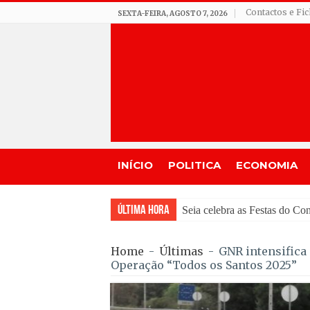
Contactos e Fi
SEXTA-FEIRA, AGOSTO 7, 2026
INÍCIO
POLITICA
ECONOMIA
Última Hora
GNR de Gouveia desmantel
Home
-
Últimas
-
GNR intensifica
Operação “Todos os Santos 2025”