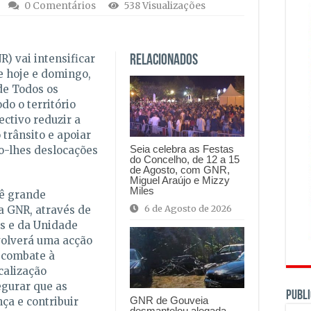
0 Comentários
538 Visualizações
) vai intensificar
Relacionados
e hoje e domingo,
de Todos os
do o território
ectivo reduzir a
 trânsito e apoiar
Seia celebra as Festas
o-lhes deslocações
do Concelho, de 12 a 15
de Agosto, com GNR,
Miguel Araújo e Mizzy
Miles
vê grande
6 de Agosto de 2026
 a GNR, através de
is e da Unidade
volverá uma acção
 combate à
calização
egurar que as
PUBLI
GNR de Gouveia
a e contribuir
desmantelou alegada