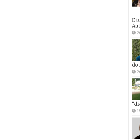
E t
Aut
2
do
2
“di
1