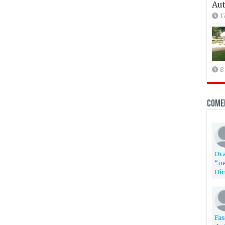
Aut
1
8
Come
Ora
“ne
Din
Fas