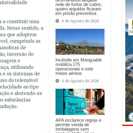
nistralidade
rede de furtos de cobre;
quatro arguidos ficaram
em prisão preventiva
6 de Agosto de 2026
a a constituir uma
a. Nesse sentido, a
para que adoptem
vel, cumprindo as
manobras de
o, inversão do
Incêndio em Mangualde
assagem e
mobiliza 175
nça, utilizando
operacionais e sete
meios aéreos
 e os sistemas de
 uso do telemóvel
6 de Agosto de 2026
elocidade ao tipo
lação e abstendo-se
u substâncias
ondução.
APA esclarece regras e
permite venda de
embalagens sem