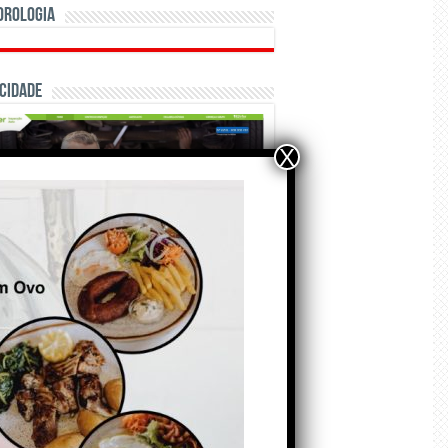
orologia
cidade
X
ÃO E CRÓNICAS
Matraquilhos… Autor:
Fernando Roldão
6 de Agosto de 2026
A marca Sporting em