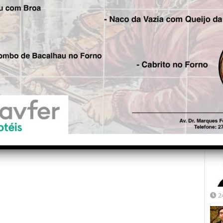
Fre
5
Joã
2
2