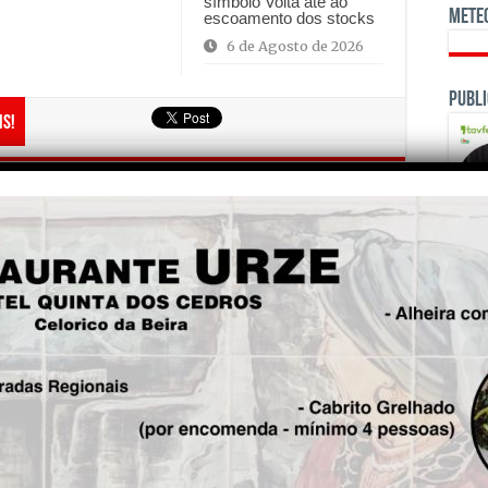
símbolo Volta até ao
Mete
escoamento dos stocks
6 de Agosto de 2026
Publi
is!
Seg.
Aldeia de Folgosinho acolhe
três dias de actividades
dedicadas à gastronomia e à
natureza
OPINI