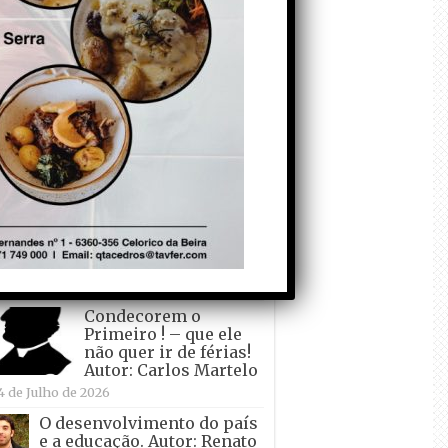
todo o mundo está a
crescer atrás de
Ronaldo. Autor: Paulo
itas do Amaral
 de Agosto de 2026
Falso crescimento…
Autor: Nuno Pereira
1 de Agosto de 2026
Tadei Pogacar vence o
“Tour” – A “Volta a
França em Bicicleta”
pela quinta vez! Autor:
o Dinis
7 de Julho de 2026
Condecorem o
Primeiro ! – que ele
não quer ir de férias!
Autor: Carlos Martelo
4 de Julho de 2026
O desenvolvimento do país
e a educação. Autor: Renato