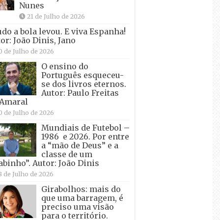
Nunes
21 de Julho de 2026
udo a bola levou. E viva Espanha!
or: João Dinis, Jano
0 de Julho de 2026
O ensino do
Português esqueceu-
se dos livros eternos.
Autor: Paulo Freitas
 Amaral
0 de Julho de 2026
Mundiais de Futebol –
1986 e 2026. Por entre
a “mão de Deus” e a
classe de um
abinho”. Autor: João Dinis
8 de Julho de 2026
Girabolhos: mais do
que uma barragem, é
preciso uma visão
para o território.