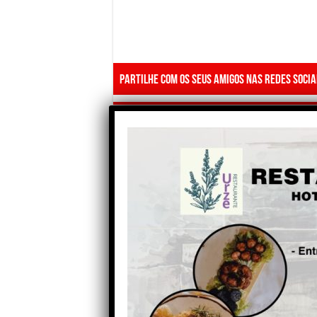
Partilhe com os seus amigos nas redes socia
Anterior
“Crónicas de Lisboa”: Alma
Escondida e Amordaçada.
Autor: Serafim Marques