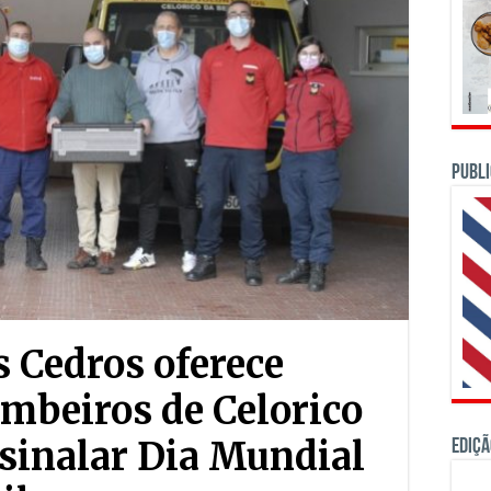
PUBLI
s Cedros oferece
ombeiros de Celorico
ssinalar Dia Mundial
Ediçã