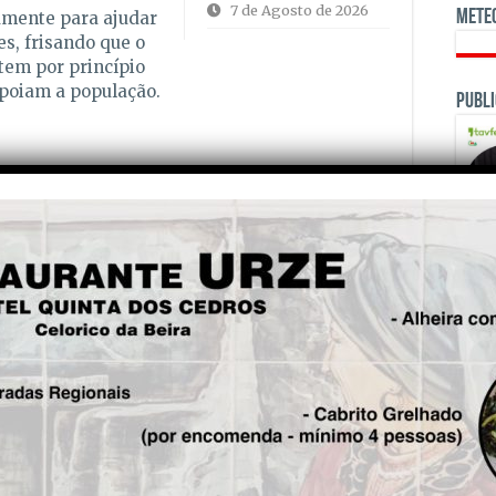
7 de Agosto de 2026
Mete
amente para ajudar
es, frisando que o
tem por princípio
apoiam a população.
Publi
u Dia Internacional da Protecção Civil,
o
,
desde 1990, já que foi nesta data que entrou
nização. O objectivo é chamar a atenção dos
ortância da protecção civil, nomeadamente na
 esforços em caso de emergência e
OPINI
o protocolo 1 do Tratado de Genebra “Proteção
ionais armados”, definindo-se como um
rviços de emergência que proporciona
opulação perante um desastre ou acidente.
is!