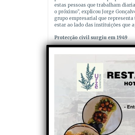
estas pessoas que trabalham diari
o próximo”, explicou Jorge Gonçalv
grupo empresarial que representa 
estar ao lado das instituições que 
Protecção civil surgiu em 1949
O Dia Mundial da Protecção Civil, o
celebra-se anualmente a 1 de Març
em vigor a Constituição desta orga
vários países do mundo para a imp
prevenção e para a coordenação de
calamidade.
A protecção civil surgiu em 1949 n
das vítimas dos conflitos internac
sistema nacional de gestão dos se
assistência e protecção a toda a p
Partilhe com os seus amigos nas redes socia