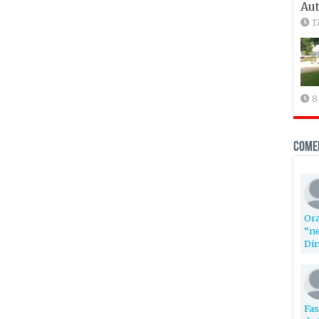
Aut
1
8
Come
Ora
“ne
Din
Fas