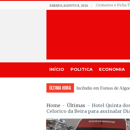
Contactos e Ficha 
SÁBADO, AGOSTO 8, 2026
INÍCIO
POLITICA
ECONOMIA
Última Hora
Seia assinala centenário de
Home
-
Últimas
-
Hotel Quinta do
Celorico da Beira para assinalar Di