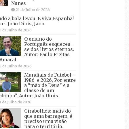
Nunes
21 de Julho de 2026
udo a bola levou. E viva Espanha!
or: João Dinis, Jano
0 de Julho de 2026
O ensino do
Português esqueceu-
se dos livros eternos.
Autor: Paulo Freitas
 Amaral
0 de Julho de 2026
Mundiais de Futebol –
1986 e 2026. Por entre
a “mão de Deus” e a
classe de um
abinho”. Autor: João Dinis
8 de Julho de 2026
Girabolhos: mais do
que uma barragem, é
preciso uma visão
para o território.