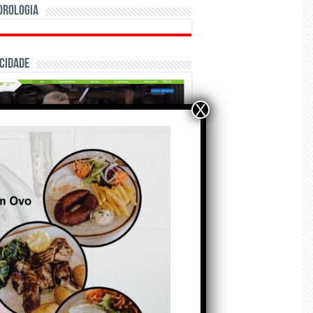
orologia
cidade
X
ÃO E CRÓNICAS
Matraquilhos… Autor:
Fernando Roldão
6 de Agosto de 2026
A marca Sporting em