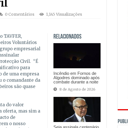
il
0 Comentários
1,145 Visualizações
po TAVFER,
Relacionados
eiros Voluntários
 grupo empresarial
assinalar
otecção Civil. “É
ificativo para
Incêndio em Fornos de
do de uma empresa
Algodres dominado após
eu o comandante da
combate durante a noite
beiros são quase
8 de Agosto de 2026
ta do valor
a oferta, mas sim a
facto de
PUBLI
rem o nosso
Seia assinala centenário