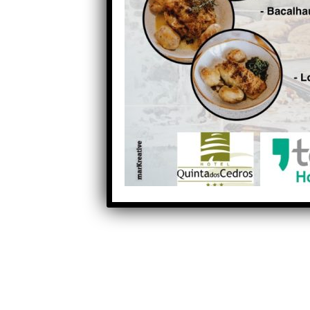
Anterior
Comunidade Intermunicipal
das Beiras e Serra da
Estrela pede mais apoios ao
Governo para empresas do
têxtil