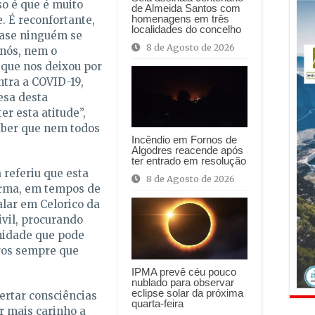
so é que é muito
de Almeida Santos com
homenagens em três
. É reconfortante,
localidades do concelho
ase ninguém se
8 de Agosto de 2026
nós, nem o
 que nos deixou por
ntra a COVID-19,
sa desta
er esta atitude”,
aber que nem todos
Incêndio em Fornos de
Algodres reacende após
ter entrado em resolução
 referiu que esta
8 de Agosto de 2026
forma, em tempos de
lar em Celorico da
ivil, procurando
nidade que pode
ros sempre que
IPMA prevê céu pouco
nublado para observar
eclipse solar da próxima
rtar consciências
quarta-feira
r mais carinho a