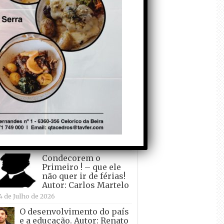
todo o mundo está a
crescer atrás de
Ronaldo. Autor: Paulo
itas do Amaral
 de Agosto de 2026
Falso crescimento…
Autor: Nuno Pereira
1 de Agosto de 2026
Tadei Pogacar vence o
“Tour” – A “Volta a
França em Bicicleta”
pela quinta vez! Autor:
o Dinis
7 de Julho de 2026
Condecorem o
Primeiro ! – que ele
não quer ir de férias!
Autor: Carlos Martelo
4 de Julho de 2026
O desenvolvimento do país
e a educação. Autor: Renato