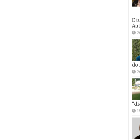
E t
Aut
2
do
2
“di
1