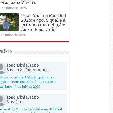
ora: Joana Viveiro
7 de Julho de 2026
Fase Final do Mundial
2026: e agora, qual é a
próxima inquietação?
Autor: João Dinis
 de Julho de 2026
ntários
João Dinis, Jano
Viva o S. Diogo mais...
 bolas e rebolas! Afinal, qual será o
gócio” com Ronaldo ?… Autor: João
is, Jano
·
4 de July de 2026
João Dinis, Jano
V iv'á á...
e final do Mundial – 2026 – em Futebol