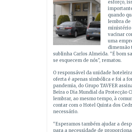
esforço, is
importante
quando qu
lembra de 
ministério
vacinar co
uma empre
dimensão t
sublinha Carlos Almeida. “É bom s
se esquecem de nós”, rematou.
O responsável da unidade hoteleira
oferta é apenas simbólica e foi a 
pandemia, do Grupo TAVFER assina
Beira o Dia Mundial da Protecção C
lembrar, ao mesmo tempo, à comu
contar com o Hotel Quinta dos Ced
necessário.
“Esperamos também ajudar a despe
para a necessidade de proporciona