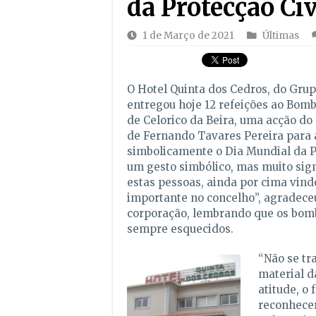
da Protecção Civ
1 de Março de 2021
Últimas
O Hotel Quinta dos Cedros, do Gru
entregou hoje 12 refeições ao Bomb
de Celorico da Beira, uma acção do
de Fernando Tavares Pereira para 
simbolicamente o Dia Mundial da Pr
um gesto simbólico, mas muito sign
estas pessoas, ainda por cima vin
importante no concelho”, agradec
corporação, lembrando que os bom
sempre esquecidos.
“Não se tra
material d
atitude, o 
reconhece