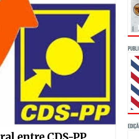
PUBLI
Ediçã
ral entre CDS-PP,