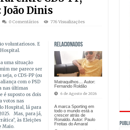
 João Dinis
0 Comentários
776 Visualizações
o voluntariosos. E
Relacionados
Hospital.
 a uma situação
 mim me parece ser
u seja, o CDS-PP (ou
 aliança com o PSD
Matraquilhos… Autor:
Fernando Roldão
a nas últimas
6 de Agosto de 2026
e é suposto os dois
a votos nas
A marca Sporting em
o Hospital, lá para
todo o mundo está a
2025. Mas, para já,
crescer atrás de
Ronaldo. Autor: Paulo
ática”, às Eleições
PUBLI
Freitas do Amaral
e Maio.