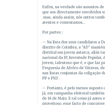
Enfim, na verdade são assuntos de 
que aos directamente envolvidos m
.mas, ainda assim, nós outros ta
atentos e comentamos…
Por partes
:
— Na lista dos seus candidatos a D
distrito de Coimbra, a “AD” mantém
distrital um jovem autarca, aliás 
nacional da JP, Juventude Popular,
jovem, talentoso que é, e que faz p
Freguesia de Alvôco de Várzeas, de
nas listas conjuntas da coligação d
PP e PSD .
— Portanto, é pelo menos suposto 
já, em campanha eleitoral também e
de 18 de Maio. E tal como já antes 
proveitoso, esse facto de concorre