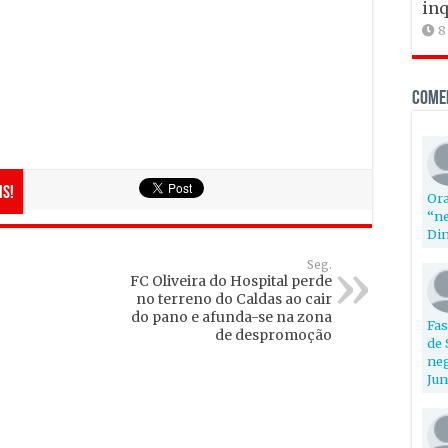
inq
8
Come
is!
Ora
“ne
Din
Seg.
FC Oliveira do Hospital perde
no terreno do Caldas ao cair
do pano e afunda-se na zona
Fas
de despromoção
de 
neg
Jun