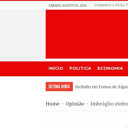
Contactos e Ficha 
SÁBADO, AGOSTO 8, 2026
INÍCIO
POLITICA
ECONOMIA
Última Hora
IPMA prevê céu pouco nubl
Home
-
Opinião
-
Imbróglio eleito