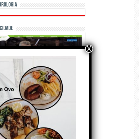
orologia
cidade
X
ÃO E CRÓNICAS
Matraquilhos… Autor:
Fernando Roldão
6 de Agosto de 2026
A marca Sporting em