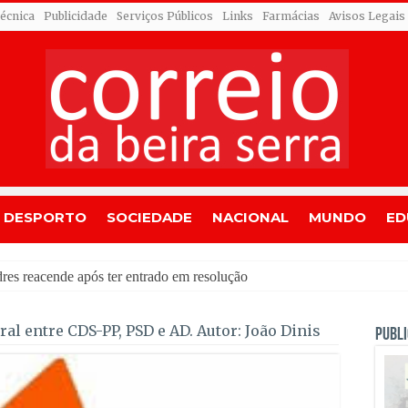
Técnica
Publicidade
Serviços Públicos
Links
Farmácias
Avisos Legais
DESPORTO
SOCIEDADE
NACIONAL
MUNDO
ED
a
ral entre CDS-PP, PSD e AD. Autor: João Dinis
PUBLI