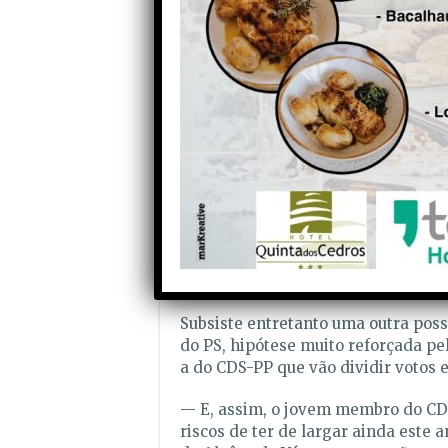
O membro do CDS-PP e actual Secret
indicado eleitoralmente para encab
vir a ganhar as mesmas eleições os
seja possível um entendimento para
Junta, caso desta vez seja eleito p
futura Junta de Freguesia. Ou ent
directamente na lista local do PSD 
uma solução “incómoda” para ele 
não seja nada inédito em Oliveira 
Mas se isso vier a acontecer o que, 
existente, entra ele para a Junta 
ainda que este partido tenha ficado 
Subsiste entretanto uma outra possi
do PS, hipótese muito reforçada pe
a do CDS-PP que vão dividir votos 
— E, assim, o jovem membro do CDS-
riscos de ter de largar ainda este a