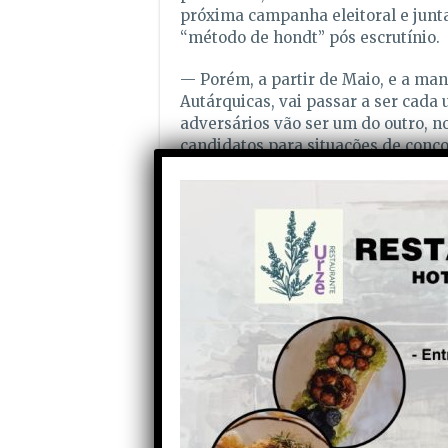
próxima campanha eleitoral e junt
“método de hondt” pós escrutínio.
— Porém, a partir de Maio, e a man
Autárquicas, vai passar a ser cada 
adversários vão ser um do outro, no
candidatos para situações de conco
mais desconfortáveis, quiçá menos 
— Como exemplo, atentemos numa s
freguesia de Alvôco de Várzeas. Po
local é ligada ao PSD e foi eleita n
Já o actual Secretário da Junta de F
em 2021, claro, na mesma lista con
PSD e CDS-PP concorrem separad
— Desta vez, é provável que PSD e
também em Alvôco de Várzeas, o qu
da Junta de Freguesia (PSD) irá out