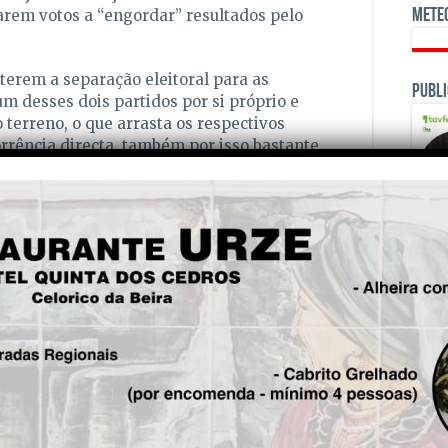
Mete
arem votos a “engordar” resultados pelo
terem a separação eleitoral para as
Publi
um desses dois partidos por si próprio e
 terreno, o que arrasta os respectivos
rrência directa, também por isso bastante
proveitosas a nível eleitoral…
ituação altamente provável de ocorrer na
is a actual Presidente da Junta de Freguesia
a lista conjunta entre PSD e CDS-PP.
reguesia é (muito) ligado ao CDS-PP, foi eleito
OPINI
junta de candidatos.
os em Alvôco de Várzeas ?…
 CDS-PP apareçam a concorrer separados
e vai gerar algo assim
:
– a actual Presidente
ra vez à frente da lista de candidatos do PSD.