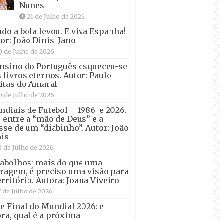
Nunes
21 de Julho de 2026
udo a bola levou. E viva Espanha!
or: João Dinis, Jano
0 de Julho de 2026
nsino do Português esqueceu-se
 livros eternos. Autor: Paulo
itas do Amaral
0 de Julho de 2026
diais de Futebol – 1986 e 2026.
 entre a “mão de Deus” e a
sse de um “diabinho”. Autor: João
is
8 de Julho de 2026
abolhos: mais do que uma
ragem, é preciso uma visão para
erritório. Autora: Joana Viveiro
7 de Julho de 2026
e Final do Mundial 2026: e
ra, qual é a próxima