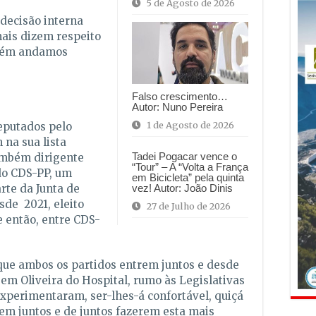
5 de Agosto de 2026
decisão interna
ais dizem respeito
mbém andamos
Falso crescimento…
Autor: Nuno Pereira
1 de Agosto de 2026
eputados pelo
 na sua lista
Tadei Pogacar vence o
também dirigente
“Tour” – A “Volta a França
 do CDS-PP, um
em Bicicleta” pela quinta
vez! Autor: João Dinis
arte da Junta de
sde 2021, eleito
27 de Julho de 2026
e então, entre CDS-
que ambos os partidos entrem juntos e desde
m Oliveira do Hospital, rumo às Legislativas
experimentaram, ser-lhes-á confortável, quiçá
rem juntos e de juntos fazerem esta mais