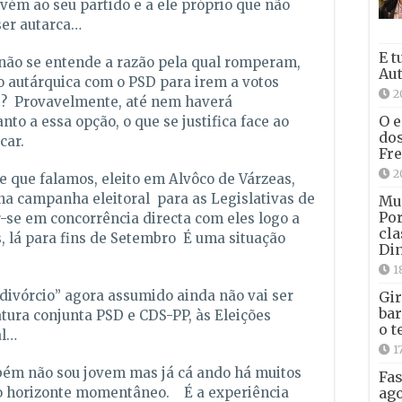
vém ao seu partido e a ele próprio que não
ser autarca…
E t
 não se entende a razão pela qual romperam,
Aut
ão autárquica com o PSD para irem a votos
2
 ? Provavelmente, até nem haverá
O e
o a essa opção, o que se justifica face ao
dos
car.
Fre
2
e que falamos, eleito em Alvôco de Várzeas,
 na campanha eleitoral para as Legislativas de
Mun
Por
r-se em concorrência directa com eles logo a
cla
s, lá para fins de Setembro É uma situação
Din
1
“divórcio” agora assumido ainda não vai ser
Gir
bar
tura conjunta PSD e CDS-PP, às Eleições
o t
al…
1
bém não sou jovem mas já cá ando há muitos
Fas
ago
do horizonte momentâneo. É a experiência