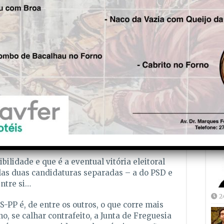
ário da Junta de Freguesia será o mais
eçar a lista do CDS-PP. Quer dizer, não podem
Fre
 dois candidatos embora, a seguir às eleições,
5
 que também ele, o actual Secretário da
elo CDS-PP, também ele venha a integrar a
ão, o membro do CDS-PP em causa entra
e não em eventual lista CDS-PP o que seria
e sobretudo para o CDS-PP, embora também
do Hospital…
aliás, não será fácil dada a conjuntura
mas, assim, já não entrará um membro do PSD e
Joã
à frente dessas Eleições locais, este ano.
2
bilidade e que é a eventual vitória eleitoral
las duas candidaturas separadas – a do PSD e
entre si…
2
PP é, de entre os outros, o que corre mais
no, se calhar contrafeito, a Junta de Freguesia