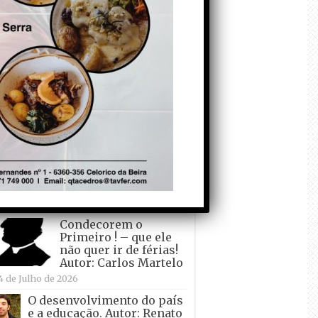
todo o mundo está a
crescer atrás de
Ronaldo. Autor: Paulo
itas do Amaral
 de Agosto de 2026
Falso crescimento…
Autor: Nuno Pereira
1 de Agosto de 2026
Tadei Pogacar vence o
“Tour” – A “Volta a
França em Bicicleta”
pela quinta vez! Autor:
o Dinis
7 de Julho de 2026
Condecorem o
Primeiro ! – que ele
não quer ir de férias!
Autor: Carlos Martelo
4 de Julho de 2026
O desenvolvimento do país
e a educação. Autor: Renato