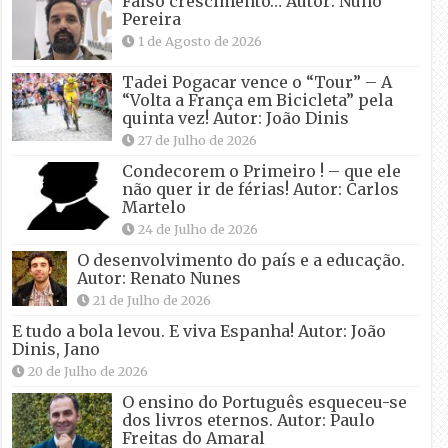
Falso crescimento… Autor: Nuno
Pereira
1 de Agosto de 2026
Tadei Pogacar vence o “Tour” – A
“Volta a França em Bicicleta” pela
quinta vez! Autor: João Dinis
27 de Julho de 2026
Condecorem o Primeiro ! – que ele
não quer ir de férias! Autor: Carlos
Martelo
24 de Julho de 2026
O desenvolvimento do país e a educação.
Autor: Renato Nunes
21 de Julho de 2026
E tudo a bola levou. E viva Espanha! Autor: João
Dinis, Jano
20 de Julho de 2026
O ensino do Português esqueceu-se
dos livros eternos. Autor: Paulo
Freitas do Amaral