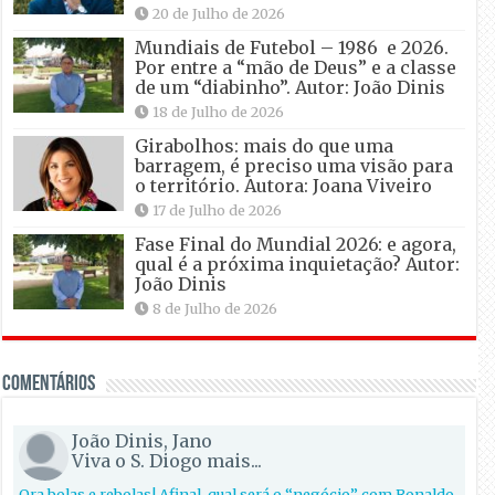
20 de Julho de 2026
Mundiais de Futebol – 1986 e 2026.
Por entre a “mão de Deus” e a classe
de um “diabinho”. Autor: João Dinis
18 de Julho de 2026
Girabolhos: mais do que uma
barragem, é preciso uma visão para
o território. Autora: Joana Viveiro
17 de Julho de 2026
Fase Final do Mundial 2026: e agora,
qual é a próxima inquietação? Autor:
João Dinis
8 de Julho de 2026
Comentários
João Dinis, Jano
Viva o S. Diogo mais...
Ora bolas e rebolas! Afinal, qual será o “negócio” com Ronaldo