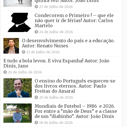
quinta vez! Autor: João Dinis
27 de Julho de 2026
Condecorem o Primeiro ! – que ele
não quer ir de férias! Autor: Carlos
Martelo
24 de Julho de 2026
O desenvolvimento do país e a educação.
Autor: Renato Nunes
21 de Julho de 2026
E tudo a bola levou. E viva Espanha! Autor: João
Dinis, Jano
20 de Julho de 2026
O ensino do Português esqueceu-se
dos livros eternos. Autor: Paulo
Freitas do Amaral
20 de Julho de 2026
Mundiais de Futebol – 1986 e 2026.
Por entre a “mão de Deus” e a classe
de um “diabinho”. Autor: João Dinis
18 de Julho de 2026