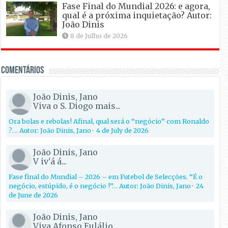
Fase Final do Mundial 2026: e agora,
qual é a próxima inquietação? Autor:
João Dinis
8 de Julho de 2026
Comentários
João Dinis, Jano
Viva o S. Diogo mais...
Ora bolas e rebolas! Afinal, qual será o “negócio” com Ronaldo
?… Autor: João Dinis, Jano
·
4 de July de 2026
João Dinis, Jano
V iv'á á...
Fase final do Mundial – 2026 – em Futebol de Selecções. “É o
negócio, estúpido, é o negócio !”… Autor: João Dinis, Jano
·
24
de June de 2026
João Dinis, Jano
Viva Afonso Eulálio...