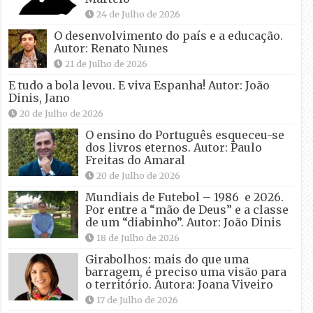
24 de Julho de 2026
O desenvolvimento do país e a educação.
Autor: Renato Nunes
21 de Julho de 2026
E tudo a bola levou. E viva Espanha! Autor: João
Dinis, Jano
20 de Julho de 2026
O ensino do Português esqueceu-se
dos livros eternos. Autor: Paulo
Freitas do Amaral
20 de Julho de 2026
Mundiais de Futebol – 1986 e 2026.
Por entre a “mão de Deus” e a classe
de um “diabinho”. Autor: João Dinis
18 de Julho de 2026
Girabolhos: mais do que uma
barragem, é preciso uma visão para
o território. Autora: Joana Viveiro
17 de Julho de 2026