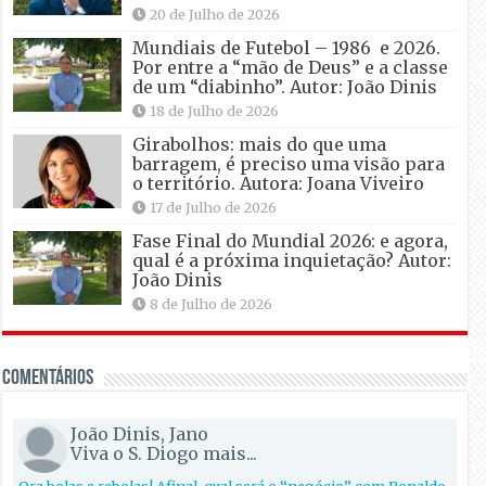
20 de Julho de 2026
Mundiais de Futebol – 1986 e 2026.
Por entre a “mão de Deus” e a classe
de um “diabinho”. Autor: João Dinis
18 de Julho de 2026
Girabolhos: mais do que uma
barragem, é preciso uma visão para
o território. Autora: Joana Viveiro
17 de Julho de 2026
Fase Final do Mundial 2026: e agora,
qual é a próxima inquietação? Autor:
João Dinis
8 de Julho de 2026
Comentários
João Dinis, Jano
Viva o S. Diogo mais...
Ora bolas e rebolas! Afinal, qual será o “negócio” com Ronaldo