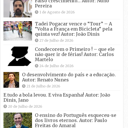
Falso crescimento… Autor: Nuno
Pereira
1 de Agosto de 2026
Tadei Pogacar vence o “Tour” – A
“Volta a França em Bicicleta” pela
quinta vez! Autor: João Dinis
27 de Julho de 2026
Condecorem o Primeiro ! – que ele
não quer ir de férias! Autor: Carlos
Martelo
24 de Julho de 2026
O desenvolvimento do país e a educação.
Autor: Renato Nunes
21 de Julho de 2026
E tudo a bola levou. E viva Espanha! Autor: João
Dinis, Jano
20 de Julho de 2026
O ensino do Português esqueceu-se
dos livros eternos. Autor: Paulo
Freitas do Amaral