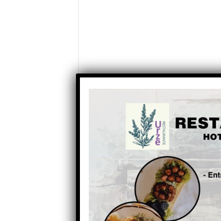
Partilhe com os seus amigos nas redes socia
Anterior
Oliveira do Hospital relança
projecto CLDS 5G para
reforçar apoio social no
concelho