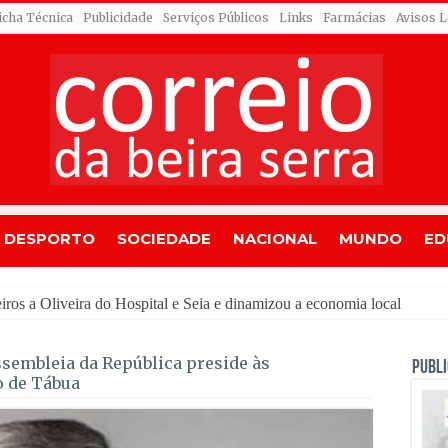
icha Técnica
Publicidade
Serviços Públicos
Links
Farmácias
Avisos L
DESPORTO
SOCIEDADE
NACIONAL
MUNDO
ED
ssembleia da República preside às
PUBLI
 de Tábua