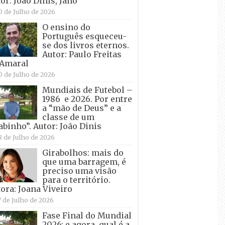
or: João Dinis, Jano
0 de Julho de 2026
O ensino do
Português esqueceu-
se dos livros eternos.
Autor: Paulo Freitas
 Amaral
0 de Julho de 2026
Mundiais de Futebol –
1986 e 2026. Por entre
a “mão de Deus” e a
classe de um
abinho”. Autor: João Dinis
8 de Julho de 2026
Girabolhos: mais do
que uma barragem, é
preciso uma visão
para o território.
ora: Joana Viveiro
7 de Julho de 2026
Fase Final do Mundial
2026: e agora, qual é a