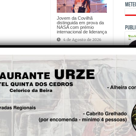
Mete
Jovem da Covilhã
distinguida em prova da
NASA com prémio
Publi
internacional de liderança
4 de Agosto de 2026
is!
Seg.
“Bilhetes Postais” desde a
Cordinha – 2025
OPINI
(continuação) – Projectos de
“Desenvolvimento
Integrado”. Autor: João Dinis
Fre
5