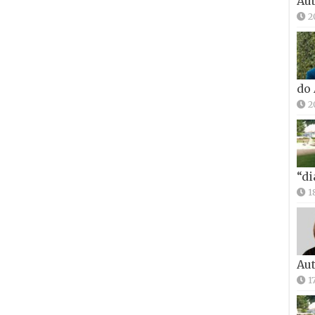
Aut
2
do
2
“di
1
Aut
1