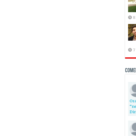
8
7
Come
Ora
“ne
Din