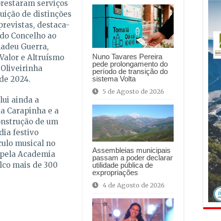
prestaram serviços
uição de distinções
revistas, destaca-
do Concelho ao
madeu Guerra,
Nuno Tavares Pereira
Valor e Altruísmo
pede prolongamento do
 Oliveirinha
período de transição do
sistema Volta
de 2024.
5 de Agosto de 2026
ui ainda a
a Carapinha e a
onstrução de um
dia festivo
ulo musical no
Assembleias municipais
 pela Academia
passam a poder declarar
lco mais de 300
utilidade pública de
expropriações
4 de Agosto de 2026