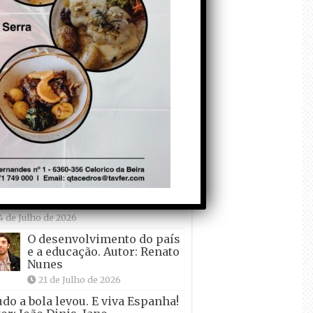
Falso crescimento…
Autor: Nuno Pereira
1 de Agosto de 2026
Tadei Pogacar vence o
“Tour” – A “Volta a
França em Bicicleta”
pela quinta vez! Autor:
o Dinis
7 de Julho de 2026
Condecorem o
Primeiro ! – que ele
não quer ir de férias!
Autor: Carlos Martelo
4 de Julho de 2026
O desenvolvimento do país
e a educação. Autor: Renato
Nunes
21 de Julho de 2026
udo a bola levou. E viva Espanha!