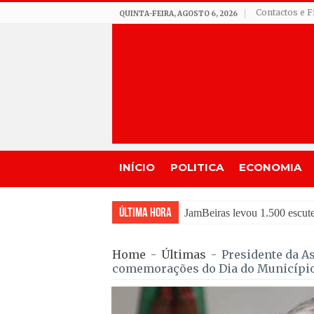
Contactos e F
QUINTA-FEIRA, AGOSTO 6, 2026
INÍCIO
POLITICA
ECONOMIA
Última Hora
Tradição do “Solteiros vs
Home
-
Últimas
-
Presidente da A
comemorações do Dia do Município