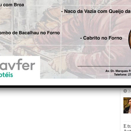
Joã
2
2
E t