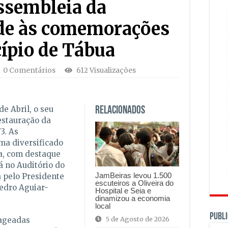
ssembleia da
ide às comemorações
ípio de Tábua
0 Comentários
612 Visualizações
de Abril, o seu
Relacionados
estauração da
3. As
a diversificado
ia, com destaque
á no Auditório do
JamBeiras levou 1.500
a pelo Presidente
escuteiros a Oliveira do
edro Aguiar-
Hospital e Seia e
dinamizou a economia
local
PUBLI
5 de Agosto de 2026
ageadas