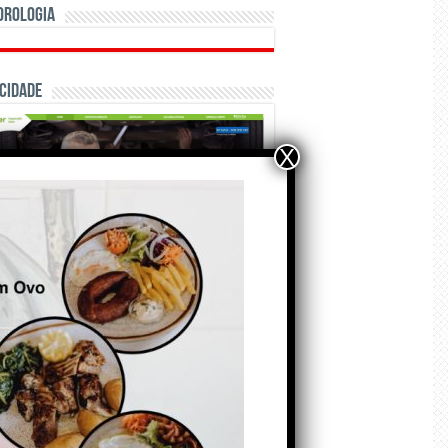
orologia
cidade
X
ÃO E CRÓNICAS
A marca Sporting em
todo o mundo está a
crescer atrás de
Ronaldo. Autor: Paulo
itas do Amaral
 de Agosto de 2026