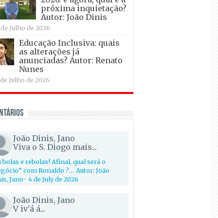
próxima inquietação?
Autor: João Dinis
 de Julho de 2026
Educação Inclusiva: quais
as alterações já
anunciadas? Autor: Renato
Nunes
 de Julho de 2026
ntários
João Dinis, Jano
Viva o S. Diogo mais...
 bolas e rebolas! Afinal, qual será o
gócio” com Ronaldo ?… Autor: João
is, Jano
·
4 de July de 2026
João Dinis, Jano
V iv'á á...