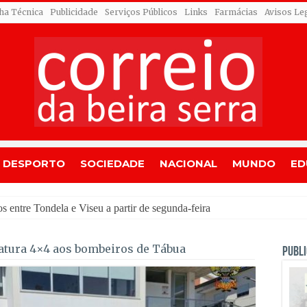
cha Técnica
Publicidade
Serviços Públicos
Links
Farmácias
Avisos Le
DESPORTO
SOCIEDADE
NACIONAL
MUNDO
ED
ncelho,
atura 4×4 aos bombeiros de Tábua
PUBLI