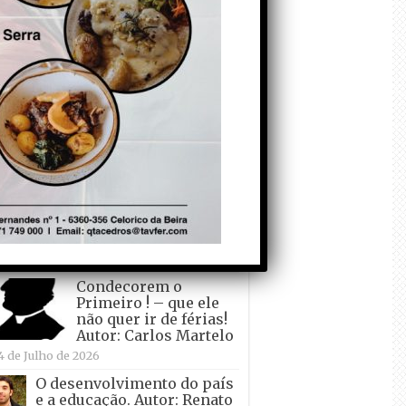
todo o mundo está a
crescer atrás de
Ronaldo. Autor: Paulo
itas do Amaral
 de Agosto de 2026
Falso crescimento…
Autor: Nuno Pereira
1 de Agosto de 2026
Tadei Pogacar vence o
“Tour” – A “Volta a
França em Bicicleta”
pela quinta vez! Autor:
o Dinis
7 de Julho de 2026
Condecorem o
Primeiro ! – que ele
não quer ir de férias!
Autor: Carlos Martelo
4 de Julho de 2026
O desenvolvimento do país
e a educação. Autor: Renato