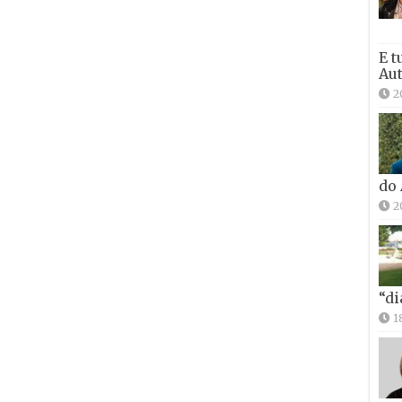
E t
Aut
2
do
2
“di
1