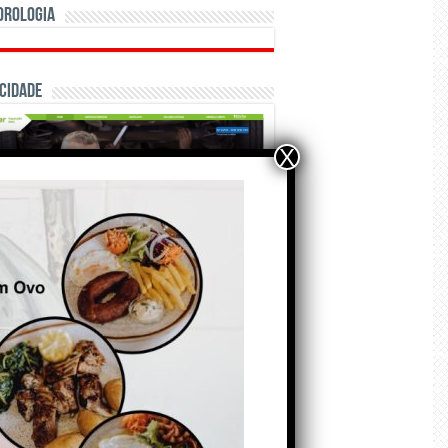
orologia
cidade
X
ÃO E CRÓNICAS
Matraquilhos… Autor:
Fernando Roldão
6 de Agosto de 2026
A marca Sporting em