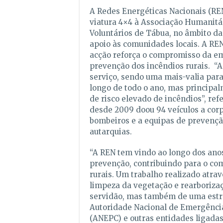
A Redes Energéticas Nacionais (RE
viatura 4×4 à Associação Humanitá
Voluntários de Tábua, no âmbito da 
apoio às comunidades locais. A REN
acção reforça o compromisso da e
prevenção dos incêndios rurais. “A 
serviço, sendo uma mais-valia para
longo de todo o ano, mas principal
de risco elevado de incêndios”, re
desde 2009 doou 94 veículos a cor
bombeiros e a equipas de prevençã
autarquias.
“A REN tem vindo ao longo dos anos
prevenção, contribuindo para o co
rurais. Um trabalho realizado atrav
limpeza da vegetação e rearborizaç
servidão, mas também de uma estre
Autoridade Nacional de Emergência
(ANEPC) e outras entidades ligadas