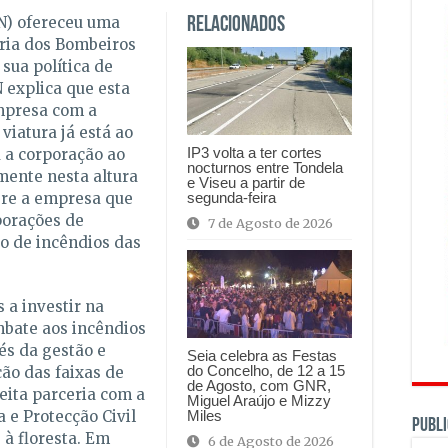
N) ofereceu uma
Relacionados
ria dos Bombeiros
sua política de
 explica que esta
mpresa com a
viatura já está ao
IP3 volta a ter cortes
 a corporação ao
nocturnos entre Tondela
mente nesta altura
e Viseu a partir de
segunda-feira
fere a empresa que
porações de
7 de Agosto de 2026
o de incêndios das
 a investir na
mbate aos incêndios
és da gestão e
Seia celebra as Festas
do Concelho, de 12 a 15
ão das faixas de
de Agosto, com GNR,
ita parceria com a
Miguel Araújo e Mizzy
Miles
 e Protecção Civil
PUBLI
 à floresta. Em
6 de Agosto de 2026