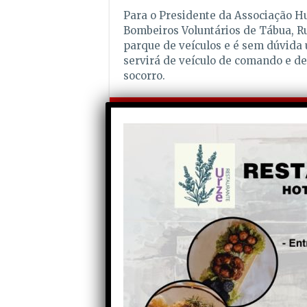
Para o Presidente da Associação H
Bombeiros Voluntários de Tábua, R
parque de veículos e é sem dúvida
servirá de veículo de comando e de
socorro.
Partilhe com os seus amigos nas redes socia
Anterior
Troço do antigo IP5 em Viseu
vai entrar em obras…