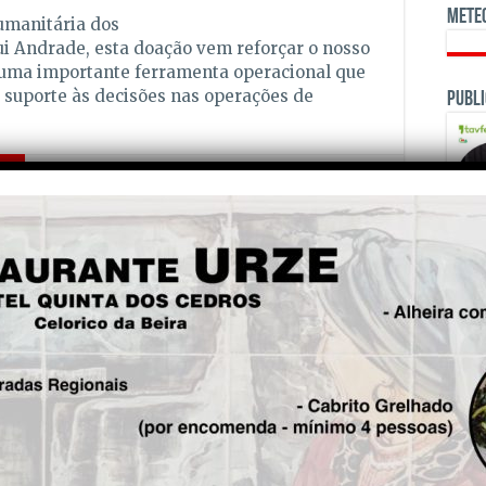
Mete
umanitária dos
ui Andrade, esta doação vem reforçar o nosso
 uma importante ferramenta operacional que
 suporte às decisões nas operações de
Publi
is!
Seg.
Distrito de Viseu recebe “40
milhões para 67 projectos”
na área social
OPINI