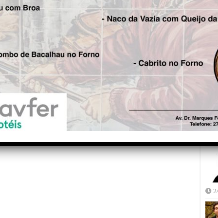
Fre
5
Joã
2
2