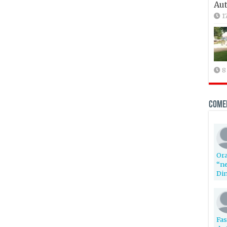
Aut
1
8
Come
Ora
“ne
Din
Fas