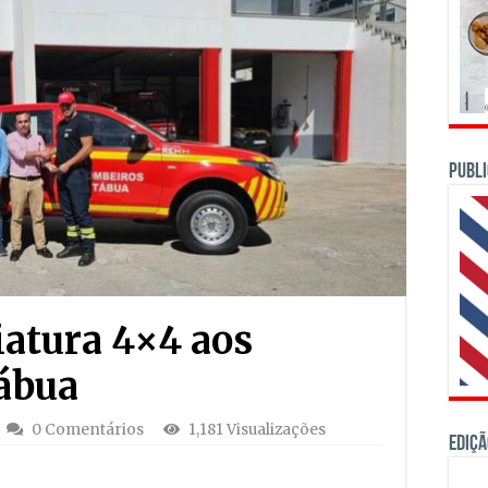
PUBLI
atura 4×4 aos
ábua
0 Comentários
1,181 Visualizações
Ediçã