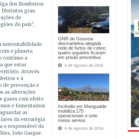
Liga dos Bombeiros
 Distintos grau
rações de
giões do país”,
GNR de Gouveia
desmantelou alegada
 sustentabilidade
rede de furtos de cobre;
com o planeta
quatro arguidos ficaram
em prisão preventiva
 contínuo a
a que estas
6 de Agosto de 2026
rritório. Através
beiros e à
o de prevenção e
s as alterações
de gases com efeito
gemos e fomentamos
Incêndio em Mangualde
mobiliza 175
vaguardar as
operacionais e sete
lares da estratégia
meios aéreos
ca o responsável da
6 de Agosto de 2026
dões, João Gaspar.