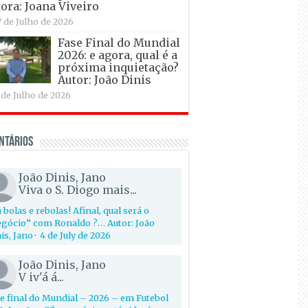
ora: Joana Viveiro
7 de Julho de 2026
Fase Final do Mundial
2026: e agora, qual é a
próxima inquietação?
Autor: João Dinis
 de Julho de 2026
ntários
João Dinis, Jano
Viva o S. Diogo mais...
 bolas e rebolas! Afinal, qual será o
gócio” com Ronaldo ?… Autor: João
is, Jano
·
4 de July de 2026
João Dinis, Jano
V iv'á á...
e final do Mundial – 2026 – em Futebol