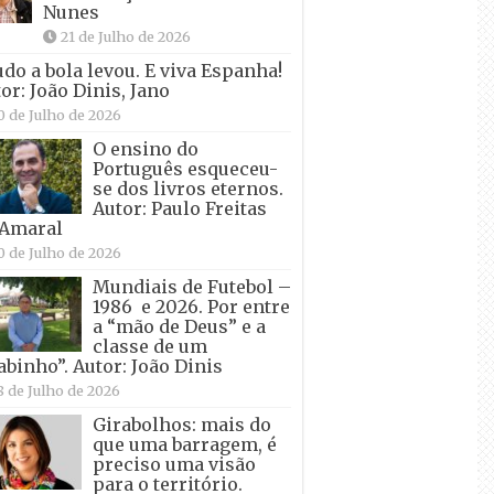
Nunes
21 de Julho de 2026
udo a bola levou. E viva Espanha!
or: João Dinis, Jano
0 de Julho de 2026
O ensino do
Português esqueceu-
se dos livros eternos.
Autor: Paulo Freitas
 Amaral
0 de Julho de 2026
Mundiais de Futebol –
1986 e 2026. Por entre
a “mão de Deus” e a
classe de um
abinho”. Autor: João Dinis
8 de Julho de 2026
Girabolhos: mais do
que uma barragem, é
preciso uma visão
para o território.