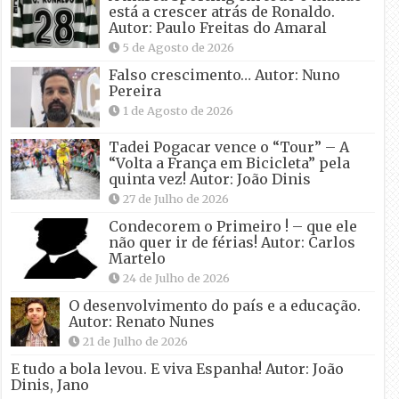
está a crescer atrás de Ronaldo.
Autor: Paulo Freitas do Amaral
5 de Agosto de 2026
Falso crescimento… Autor: Nuno
Pereira
1 de Agosto de 2026
Tadei Pogacar vence o “Tour” – A
“Volta a França em Bicicleta” pela
quinta vez! Autor: João Dinis
27 de Julho de 2026
Condecorem o Primeiro ! – que ele
não quer ir de férias! Autor: Carlos
Martelo
24 de Julho de 2026
O desenvolvimento do país e a educação.
Autor: Renato Nunes
21 de Julho de 2026
E tudo a bola levou. E viva Espanha! Autor: João
Dinis, Jano