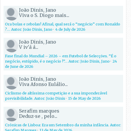
João Dinis, Jano
Viva o S. Diogo mais...
Ora bolas e rebolas! Afinal, qual será o “negócio” com Ronaldo
?… Autor: João Dinis, Jano
·
4 de July de 2026
João Dinis, Jano
V iv'á á...
Fase final do Mundial – 2026 – em Futebol de Selecções. “É o
negócio, estúpido, é o negócio !”… Autor: João Dinis, Jano
·
24
de June de 2026
João Dinis, Jano
Viva Afonso Eulálio...
Ciclismo de altíssima competição e a sua imponderável
previsibilidade. Autor: João Dinis
·
15 de May de 2026
Serafim marques
Deduz-se , pelo...
Crónicas de Lisboa: Era um Setembro da minha infância. Autor:
Serafim Marques
·
13 de May de 2026