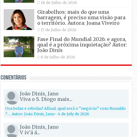
18 de Julho de 2026
Girabolhos: mais do que uma
barragem, é preciso uma visão para
o território. Autora: Joana Viveiro
17 de Julho de 2026
Fase Final do Mundial 2026: e agora,
qual é a próxima inquietação? Autor:
João Dinis
8 de Julho de 2026
Comentários
João Dinis, Jano
Viva o S. Diogo mais...
Ora bolas e rebolas! Afinal, qual será o “negócio” com Ronaldo
?… Autor: João Dinis, Jano
·
4 de July de 2026
João Dinis, Jano
V iv'á á...