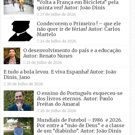
“Volta a França em Bicicleta” pela
quinta vez! Autor: João Dinis
27 de Julho de 2026
Condecorem o Primeiro ! – que ele
não quer ir de férias! Autor: Carlos
Martelo
24 de Julho de 2026
O desenvolvimento do país e a educação.
Autor: Renato Nunes
21 de Julho de 2026
E tudo a bola levou. E viva Espanha! Autor: João
Dinis, Jano
20 de Julho de 2026
O ensino do Português esqueceu-se
dos livros eternos. Autor: Paulo
Freitas do Amaral
20 de Julho de 2026
Mundiais de Futebol – 1986 e 2026.
Por entre a “mão de Deus” e a classe
de um “diabinho”. Autor: João Dinis