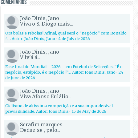
Comentários
João Dinis, Jano
Viva o S. Diogo mais...
Ora bolas e rebolas! Afinal, qual será o “negócio” com Ronaldo
?… Autor: João Dinis, Jano
·
4 de July de 2026
João Dinis, Jano
V iv'á á...
Fase final do Mundial – 2026 – em Futebol de Selecções. “É o
negócio, estúpido, é o negócio !”… Autor: João Dinis, Jano
·
24
de June de 2026
João Dinis, Jano
Viva Afonso Eulálio...
Ciclismo de altíssima competição e a sua imponderável
previsibilidade. Autor: João Dinis
·
15 de May de 2026
Serafim marques
Deduz-se , pelo...