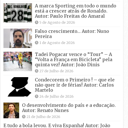
A marca Sporting em todo o mundo
está a crescer atrás de Ronaldo.
Autor: Paulo Freitas do Amaral
5 de Agosto de 2026
Falso crescimento… Autor: Nuno
Pereira
1 de Agosto de 2026
Tadei Pogacar vence o “Tour” – A
“Volta a França em Bicicleta” pela
quinta vez! Autor: João Dinis
27 de Julho de 2026
Condecorem o Primeiro ! – que ele
não quer ir de férias! Autor: Carlos
Martelo
24 de Julho de 2026
O desenvolvimento do país e a educação.
Autor: Renato Nunes
21 de Julho de 2026
E tudo a bola levou. E viva Espanha! Autor: João