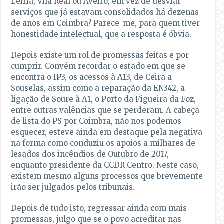
Leiria, Vila Real ou Aveiro, em vez de desviar
serviços que já estavam consolidados há dezenas
de anos em Coimbra? Parece-me, para quem tiver
honestidade intelectual, que a resposta é óbvia.
Depois existe um rol de promessas feitas e por
cumprir. Convém recordar o estado em que se
encontra o IP3, os acessos à A13, de Ceira a
Souselas, assim como a reparação da EN342, a
ligação de Soure à A1, o Porto da Figueira da Foz,
entre outras valências que se perderam. A cabeça
de lista do PS por Coimbra, não nos podemos
esquecer, esteve ainda em destaque pela negativa
na forma como conduziu os apoios a milhares de
lesados dos incêndios de Outubro de 2017,
enquanto presidente da CCDR Centro. Neste caso,
existem mesmo alguns processos que brevemente
irão ser julgados pelos tribunais.
Depois de tudo isto, regressar ainda com mais
promessas, julgo que se o povo acreditar nas