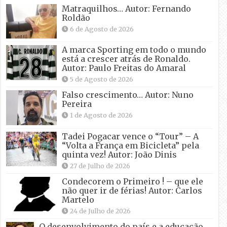
Matraquilhos… Autor: Fernando
Roldão
6 de Agosto de 2026
A marca Sporting em todo o mundo
está a crescer atrás de Ronaldo.
Autor: Paulo Freitas do Amaral
5 de Agosto de 2026
Falso crescimento… Autor: Nuno
Pereira
1 de Agosto de 2026
Tadei Pogacar vence o “Tour” – A
“Volta a França em Bicicleta” pela
quinta vez! Autor: João Dinis
27 de Julho de 2026
Condecorem o Primeiro ! – que ele
não quer ir de férias! Autor: Carlos
Martelo
24 de Julho de 2026
O desenvolvimento do país e a educação.