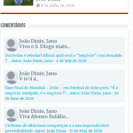
8 de Julho de 2026
Comentários
João Dinis, Jano
Viva o S. Diogo mais...
Ora bolas e rebolas! Afinal, qual será o “negócio” com Ronaldo
?… Autor: João Dinis, Jano
·
4 de July de 2026
João Dinis, Jano
V iv'á á...
Fase final do Mundial – 2026 – em Futebol de Selecções. “É o
negócio, estúpido, é o negócio !”… Autor: João Dinis, Jano
·
24
de June de 2026
João Dinis, Jano
Viva Afonso Eulálio...
Ciclismo de altíssima competição e a sua imponderável
previsibilidade. Autor: João Dinis
·
15 de May de 2026