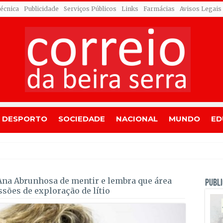
Técnica
Publicidade
Serviços Públicos
Links
Farmácias
Avisos Legais
DESPORTO
SOCIEDADE
NACIONAL
MUNDO
ED
 Almeida Santos com homenagens em
a Abrunhosa de mentir e lembra que área
PUBLI
sões de exploração de lítio