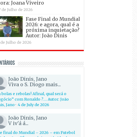
ora: Joana Viveiro
7 de Julho de 2026
Fase Final do Mundial
2026: e agora, qual é a
próxima inquietação?
Autor: João Dinis
 de Julho de 2026
ntários
João Dinis, Jano
Viva o S. Diogo mais...
 bolas e rebolas! Afinal, qual será o
gócio” com Ronaldo ?… Autor: João
is, Jano
·
4 de July de 2026
João Dinis, Jano
V iv'á á...
e final do Mundial – 2026 – em Futebol