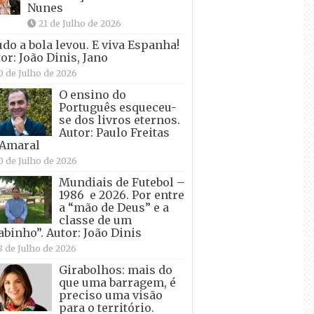
Nunes
21 de Julho de 2026
udo a bola levou. E viva Espanha!
or: João Dinis, Jano
0 de Julho de 2026
O ensino do
Português esqueceu-
se dos livros eternos.
Autor: Paulo Freitas
 Amaral
0 de Julho de 2026
Mundiais de Futebol –
1986 e 2026. Por entre
a “mão de Deus” e a
classe de um
abinho”. Autor: João Dinis
8 de Julho de 2026
Girabolhos: mais do
que uma barragem, é
preciso uma visão
para o território.