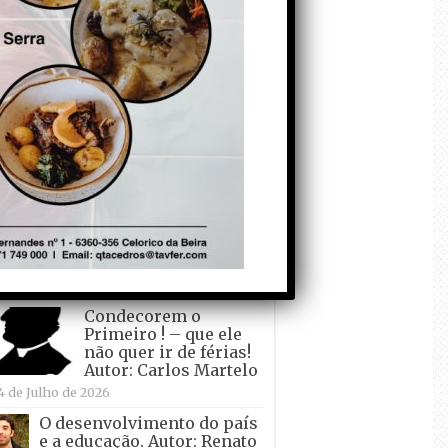
todo o mundo está a
crescer atrás de
Ronaldo. Autor: Paulo
itas do Amaral
 de Agosto de 2026
Falso crescimento…
Autor: Nuno Pereira
1 de Agosto de 2026
Tadei Pogacar vence o
“Tour” – A “Volta a
França em Bicicleta”
pela quinta vez! Autor:
o Dinis
7 de Julho de 2026
Condecorem o
Primeiro ! – que ele
não quer ir de férias!
Autor: Carlos Martelo
4 de Julho de 2026
O desenvolvimento do país
e a educação. Autor: Renato