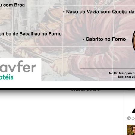
m estudos e que as medidas para mitigar e
ntificados há muitos anos. “Entreguem os
os seus agentes, os bombeiros. “Hoje, a notícia
Fre
 ele coincide com o que ardeu em 2017. Esse
5
izar o território, dando-lhe ferramentas e
ana e actividade económica”, conclui.
is!
Seg.
Bastonário da Ordem dos
Joã
Médicos já teve alta após
2
colisão no IP3
2