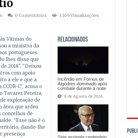
tio
s
0 Comentários
1,169 Visualizações
às Vítimas do
Relacionados
ou a ministra da
aos portugueses
o lhes disse que
 de 2018”. “Deixou
utros com apoio
Incêndio em Fornos de
to a ele e que a
Algodres dominado após
 CCDR-C”, acusa o
combate durante a noite
 Tavares Pereira,
8 de Agosto de 2026
 de exploração de
m área que ardeu
s concelhos de
alde. “Esse não é o
rritório, dando-lhe
PUBLI
r presença
Seia assinala centenário