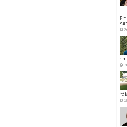
E t
Aut
2
do
2
“di
1