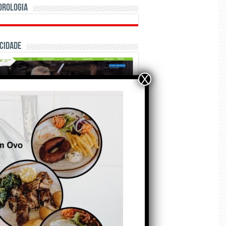
orologia
cidade
X
ÃO E CRÓNICAS
Matraquilhos… Autor:
Fernando Roldão
6 de Agosto de 2026
A marca Sporting em