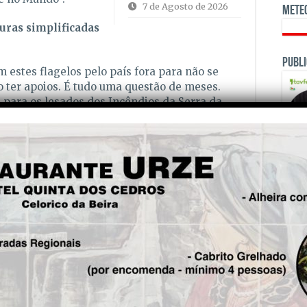
7 de Agosto de 2026
Mete
uras simplificadas
Publi
 estes flagelos pelo país fora para não se
 ter apoios. É tudo uma questão de meses.
s para os lesados dos Incêndios da Serra da
mento não veio praticamente nenhuma ajuda,
tos milhões que depois acabam a ser
nais pelo resto do país”, continua.
ais despovoado continua sem medidas para
itos milhões a quem vem de fora para o
alias aos territórios de baixa densidade, antes
o que existe mesmo “um clima de perseguição de
OPINI
omo que se fossemos criminosos por
m território que não tem as mesmas
esto do território”, lamenta.
e repensar todo o território, como os seus
rno, a sua agricultura e pastorícia, Nuno