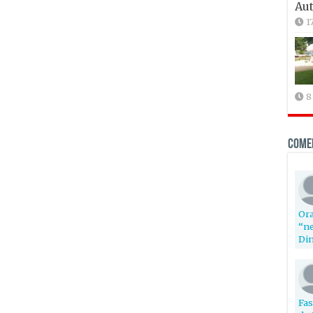
Aut
1
8
Come
Ora
“ne
Din
Fas