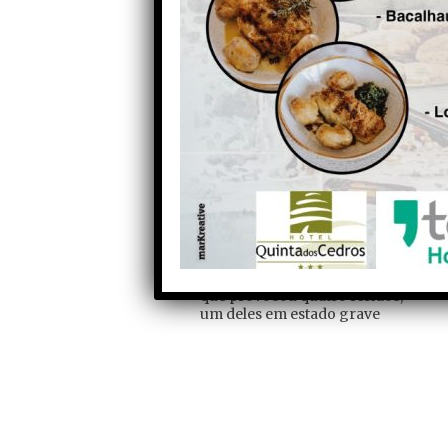
Tavares Pereira lembra que existe
superar estes problemas estão ide
apoios de milhões ao território e a
é a exploração do Lítio e vejam que
não é o caminho. O caminho é valor
condições para haver presença hum
Partilhe com os seus amigos nas redes socia
Anterior
IP3 reabriu ao trânsito em
Tondela após colisão frontal
que provocou quatro feridos,
um deles em estado grave