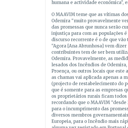
humana e actividade económica”, e
O MAAVIM teme que as vítimas dos
Odemira “muito provavelmente ven
das promessas que nunca serão cum
injustiça para com as populações é
discurso recorrente é o de que vão t
“Agora [Ana Abrunhosa] vem dizer 
contribuintes tem de ser bem utili
Odemira. Provavelmente, as medida
lesados dos Incêndios de Odemira,
Proença, ou outros locais que este
as chamas vai aplicada apenas a me
(projecto de restabelecimento do po
que é somente para as empresas q
os proprietários rurais ficam todos 
recordando que o MAAVIM “desde 2
para o incumprimento das promess
diversos membros governamentais 
Europeia, para o Incêndio mais ráp
alguma vez registado em Portugal 