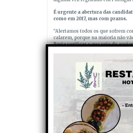
É urgente a abertura das candidat
como em 2017, mas com prazos.
“Alertamos todos os que sofrem com
calarem, porque na maioria não vão
Basta verificar o que veio de apoio
Estrela do ano passado. Até ao mo
mas vieram muitas promessas. Mui
distribuídos por programas operacio
“Lamentavelmente, o território m
quem o ocupa, embora atribuam mu
território, mas isso não traz mais-v
pelo contrário”, insiste, referind
quem habita nos meios rurais”. “C
insistentemente nos mantermos nu
oportunidades e ferramentas que o r
Sublinhando que há a necessidade d
mosaicos, a sua manutenção no Inve