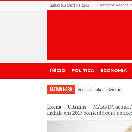
Contactos e Ficha 
SÁBADO, AGOSTO 8, 2026
INÍCIO
POLITICA
ECONOMIA
Última Hora
Seia assinala centenário de
Home
-
Últimas
-
MAAVIM acusa An
ardida em 2017 coincide com conces