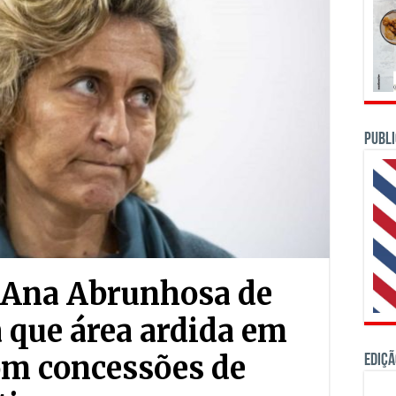
PUBLI
Ana Abrunhosa de
 que área ardida em
om concessões de
Ediçã