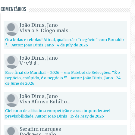
Comentários
João Dinis, Jano
Viva o S. Diogo mais...
Ora bolas e rebolas! Afinal, qual será o “negócio” com Ronaldo
?… Autor: João Dinis, Jano
·
4 de July de 2026
João Dinis, Jano
V iv'á á...
Fase final do Mundial – 2026 – em Futebol de Selecções. “É o
negócio, estúpido, é o negócio !”… Autor: João Dinis, Jano
·
24
de June de 2026
João Dinis, Jano
Viva Afonso Eulálio...
Ciclismo de altíssima competição e a sua imponderável
previsibilidade. Autor: João Dinis
·
15 de May de 2026
Serafim marques
Deduz-se , pelo...