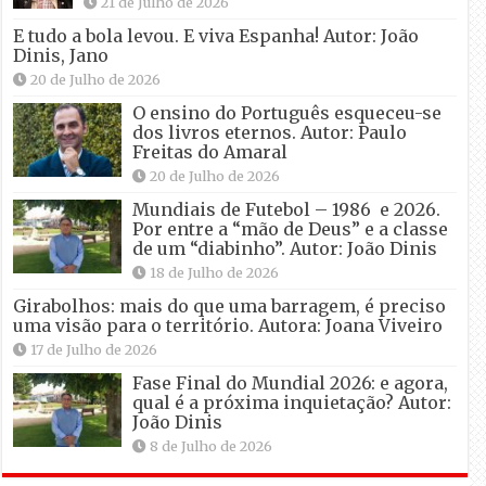
21 de Julho de 2026
E tudo a bola levou. E viva Espanha! Autor: João
Dinis, Jano
20 de Julho de 2026
O ensino do Português esqueceu-se
dos livros eternos. Autor: Paulo
Freitas do Amaral
20 de Julho de 2026
Mundiais de Futebol – 1986 e 2026.
Por entre a “mão de Deus” e a classe
de um “diabinho”. Autor: João Dinis
18 de Julho de 2026
Girabolhos: mais do que uma barragem, é preciso
uma visão para o território. Autora: Joana Viveiro
17 de Julho de 2026
Fase Final do Mundial 2026: e agora,
qual é a próxima inquietação? Autor:
João Dinis
8 de Julho de 2026